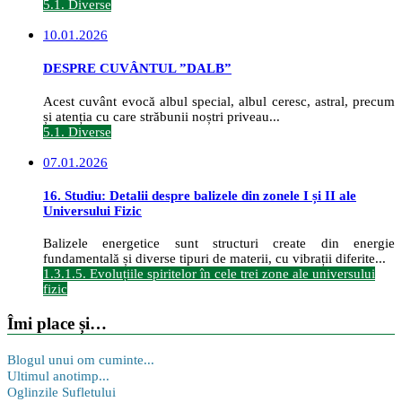
5.1. Diverse
10.01.2026
DESPRE CUVÂNTUL ”DALB”
Acest cuvânt evocă albul special, albul ceresc, astral, precum
și atenția cu care străbunii noștri priveau...
5.1. Diverse
07.01.2026
16. Studiu: Detalii despre balizele din zonele I și II ale
Universului Fizic
Balizele energetice sunt structuri create din energie
fundamentală și diverse tipuri de materii, cu vibrații diferite...
1.3.1.5. Evoluțiile spiritelor în cele trei zone ale universului
fizic
Îmi place și…
Blogul unui om cuminte...
Ultimul anotimp...
Oglinzile Sufletului