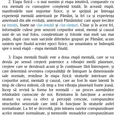
2. Etapa fizică – o mai numim și etapa intuitivă, comparativ cu
cea mentală cu cunoaștere conștientă totală; în această etapă,
manifestările sunt majoritar fizice, și se sprijină pe întreaga
experiență mentală anterioară pe Pământ, la fel ca și experiența
anterioară din alte evoluții, anterioară Pământului: care apare trecător
ca
intuiții
, foarte rar
clar-intuiții
și
clar-simțuri
. Chiar și în acest fel,
informațiile culese prin senzorii corpurilor astral, mental și cauzal
sunt de un real folos, conștientizate și folosite mai mult sau mai
puțin, după cum sunt sarcinile diferitelor grupuri pe Pământ; acum
suntem spre finalul acestei epoci fizice, iar umanitatea se îndreaptă
spre o nouă etapă – etapa mentală finală;
3. Etapa mentală finală: este a doua etapă mentală, care se va
derula pe sensul creșterii puternice a vibrației medii planetare,
creștere care se derulează acum și în continuare fără întrerupere, și
care determină revenirea corporalității de întrupare la dimensiunile
sale normale, restrânse în etapa fizică: straturile interioare ale
corpurilor astral, mentală și cauzal, care au fost în stare latentă în
timp de câteva milenii, cât timp a fost vibrația planetară foarte joasă,
încep să revină la forma lor normală – un proces asemănător
rehidratării cunoscute de noi. Reintrarea în funcțiune a acestor
straturi va avea ca efect și percepții crescute, corespunzător
structurilor senzoriale care intră în funcțiune în straturile astfel
normalizate. La fel se dezvoltă, prin intrarea razelor corespunzătoare
acelor straturi normalizate, și memoriile monadelor corespunzătoare