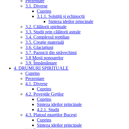
Prezentare
3.1. Diverse
Cuprins
3.1.1. Solstiții și echinocții
Sinteza ideilor principale
3.2. Călătorii spirituale
3.3. Studii prin călătorii astrale
3.4. Complexul reptilian
3.5. Creație materială
3.6. Glaciațiuni
3.7. Paznicii din străvechimi
3.8 Moșii popoarelor
3.9. Împământare
4. DRUMURI SPIRITUALE
Cuprins
Prezentare
4.1. Diverse
Cuprins
4.2. Poveștile Geților
Cuprins
Sinteza ideilor principale
4.2.1. Studii
4.3. Platoul munților Bucegi
Cuprins
Sinteza ideilor principale