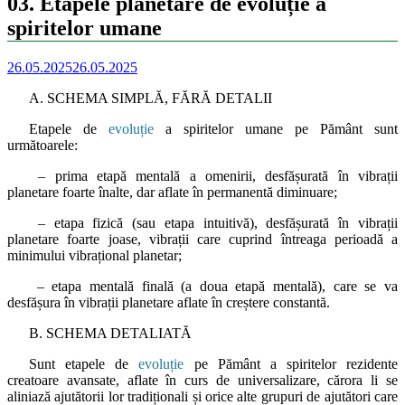
03. Etapele planetare de evoluție a
spiritelor umane
26.05.2025
26.05.2025
A. SCHEMA SIMPLĂ, FĂRĂ DETALII
Etapele de
evoluție
a spiritelor umane pe Pământ sunt
următoarele:
– prima etapă mentală a omenirii, desfășurată în vibrații
planetare foarte înalte, dar aflate în permanentă diminuare;
– etapa fizică (sau etapa intuitivă), desfășurată în vibrații
planetare foarte joase, vibrații care cuprind întreaga perioadă a
minimului vibrațional planetar;
– etapa mentală finală (a doua etapă mentală), care se va
desfășura în vibrații planetare aflate în creștere constantă.
B. SCHEMA DETALIATĂ
Sunt etapele de
evoluție
pe Pământ a spiritelor rezidente
creatoare avansate, aflate în curs de universalizare, cărora li se
aliniază ajutătorii lor tradiționali și orice alte grupuri de ajutători care