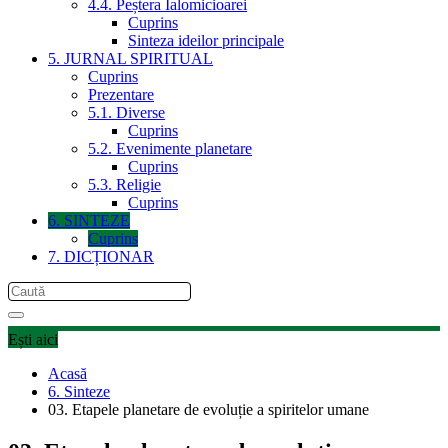
4.4. Peștera Ialomicioarei
Cuprins
Sinteza ideilor principale
5. JURNAL SPIRITUAL
Cuprins
Prezentare
5.1. Diverse
Cuprins
5.2. Evenimente planetare
Cuprins
5.3. Religie
Cuprins
6. SINTEZE
Cuprins
7. DICȚIONAR
Ești aici
Acasă
6. Sinteze
03. Etapele planetare de evoluție a spiritelor umane