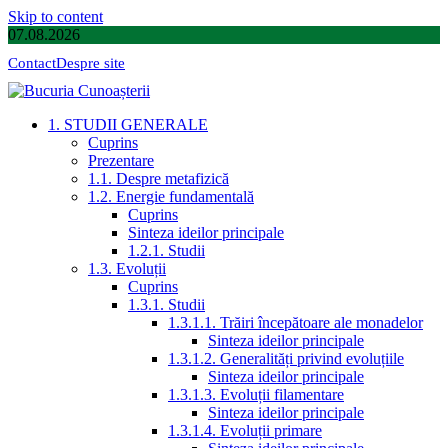
Skip to content
07.08.2026
Contact
Despre site
1. STUDII GENERALE
Cuprins
Prezentare
1.1. Despre metafizică
1.2. Energie fundamentală
Cuprins
Sinteza ideilor principale
1.2.1. Studii
1.3. Evoluții
Cuprins
1.3.1. Studii
1.3.1.1. Trăiri începătoare ale monadelor
Sinteza ideilor principale
1.3.1.2. Generalități privind evoluțiile
Sinteza ideilor principale
1.3.1.3. Evoluții filamentare
Sinteza ideilor principale
1.3.1.4. Evoluții primare