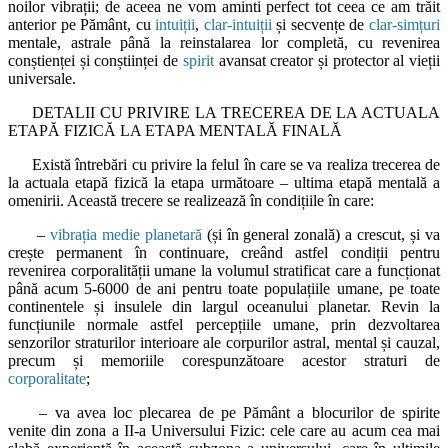
noilor vibrații; de aceea ne vom aminti perfect tot ceea ce am trăit
anterior pe Pământ, cu
intuiții
,
clar-intuiții
și secvențe de
clar-simțuri
mentale, astrale până la reinstalarea lor completă, cu revenirea
conștienței și conștiinței de
spirit
avansat creator și protector al vieții
universale.
DETALII CU PRIVIRE LA TRECEREA DE LA ACTUALA
ETAPĂ FIZICĂ LA ETAPA MENTALĂ FINALĂ
Există întrebări cu privire la felul în care se va realiza trecerea de
la actuala etapă fizică la etapa următoare – ultima etapă mentală a
omenirii. Această trecere se realizează în condițiile în care:
–
vibrația medie planetară
(și în general zonală) a crescut, și va
crește permanent în continuare, creând astfel condiții pentru
revenirea corporalității umane la volumul stratificat care a funcționat
până acum 5-6000 de ani pentru toate populațiile umane, pe toate
continentele și insulele din largul oceanului planetar. Revin la
funcțiunile normale astfel percepțiile umane, prin dezvoltarea
senzorilor straturilor interioare ale corpurilor astral, mental și cauzal,
precum și memoriile corespunzătoare acestor straturi de
corporalitate
;
– va avea loc plecarea de pe Pământ a blocurilor de spirite
venite din zona a II-a Universului Fizic: cele care au acum cea mai