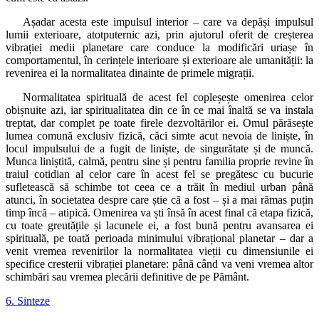
Așadar acesta este impulsul interior – care va depăși impulsul
lumii exterioare, atotputernic azi, prin ajutorul oferit de creșterea
vibrației medii planetare care conduce la modificări uriașe în
comportamentul, în cerințele interioare și exterioare ale umanității: la
revenirea ei la normalitatea dinainte de primele migrații.
Normalitatea spirituală de acest fel copleșește omenirea celor
obișnuite azi, iar spiritualitatea din ce în ce mai înaltă se va instala
treptat, dar complet pe toate firele dezvoltărilor ei. Omul părăsește
lumea comună exclusiv fizică, căci simte acut nevoia de liniște, în
locul impulsului de a fugit de liniște, de singurătate și de muncă.
Munca liniștită, calmă, pentru sine și pentru familia proprie revine în
traiul cotidian al celor care în acest fel se pregătesc cu bucurie
sufletească să schimbe tot ceea ce a trăit în mediul urban până
atunci, în societatea despre care știe că a fost – și a mai rămas puțin
timp încă – atipică. Omenirea va ști însă în acest final că etapa fizică,
cu toate greutățile și lacunele ei, a fost bună pentru avansarea ei
spirituală, pe toată perioada minimului vibrațional planetar – dar a
venit vremea revenirilor la normalitatea vieții cu dimensiunile ei
specifice cresterii vibrației planetare: până când va veni vremea altor
schimbări sau vremea plecării definitive de pe Pământ.
6. Sinteze