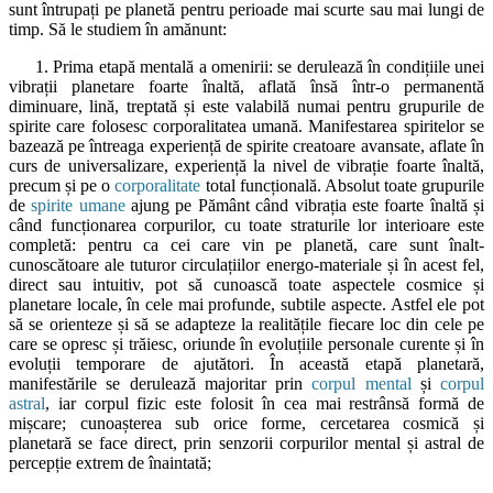
sunt întrupați pe planetă pentru perioade mai scurte sau mai lungi de
timp. Să le studiem în amănunt:
1. Prima etapă mentală a omenirii: se derulează în condițiile unei
vibrații planetare foarte înaltă, aflată însă într-o permanentă
diminuare, lină, treptată și este valabilă numai pentru grupurile de
spirite care folosesc corporalitatea umană. Manifestarea spiritelor se
bazează pe întreaga experiență de spirite creatoare avansate, aflate în
curs de universalizare, experiență la nivel de vibrație foarte înaltă,
precum și pe o
corporalitate
total funcțională. Absolut toate grupurile
de
spirite umane
ajung pe Pământ când vibrația este foarte înaltă și
când funcționarea corpurilor, cu toate straturile lor interioare este
completă: pentru ca cei care vin pe planetă, care sunt înalt-
cunoscătoare ale tuturor circulațiilor energo-materiale și în acest fel,
direct sau intuitiv, pot să cunoască toate aspectele cosmice și
planetare locale, în cele mai profunde, subtile aspecte. Astfel ele pot
să se orienteze și să se adapteze la realitățile fiecare loc din cele pe
care se opresc și trăiesc, oriunde în evoluțiile personale curente și în
evoluții temporare de ajutători. În această etapă planetară,
manifestările se derulează majoritar prin
corpul mental
și
corpul
astral
, iar corpul fizic este folosit în cea mai restrânsă formă de
mișcare; cunoașterea sub orice forme, cercetarea cosmică și
planetară se face direct, prin senzorii corpurilor mental și astral de
percepție extrem de înaintată;