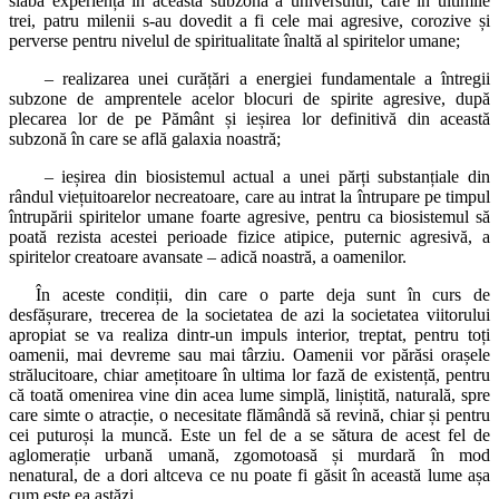
slabă experiență în această subzona a universului, care în ultimile
trei, patru milenii s-au dovedit a fi cele mai agresive, corozive și
perverse pentru nivelul de spiritualitate înaltă al spiritelor umane;
– realizarea unei curățări a energiei fundamentale a întregii
subzone de amprentele acelor blocuri de spirite agresive, după
plecarea lor de pe Pământ și ieșirea lor definitivă din această
subzonă în care se află galaxia noastră;
– ieșirea din biosistemul actual a unei părți substanțiale din
rândul viețuitoarelor necreatoare, care au intrat la întrupare pe timpul
întrupării spiritelor umane foarte agresive, pentru ca biosistemul să
poată rezista acestei perioade fizice atipice, puternic agresivă, a
spiritelor creatoare avansate – adică noastră, a oamenilor.
În aceste condiții, din care o parte deja sunt în curs de
desfășurare, trecerea de la societatea de azi la societatea viitorului
apropiat se va realiza dintr-un impuls interior, treptat, pentru toți
oamenii, mai devreme sau mai târziu. Oamenii vor părăsi orașele
strălucitoare, chiar amețitoare în ultima lor fază de existență, pentru
că toată omenirea vine din acea lume simplă, liniștită, naturală, spre
care simte o atracție, o necesitate flămândă să revină, chiar și pentru
cei puturoși la muncă. Este un fel de a se sătura de acest fel de
aglomerație urbană umană, zgomotoasă și murdară în mod
nenatural, de a dori altceva ce nu poate fi găsit în această lume așa
cum este ea astăzi.