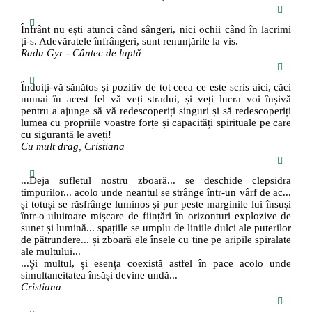
Înfrânt nu ești atunci când sângeri, nici ochii când în lacrimi
ți-s. Adevăratele înfrângeri, sunt renunțările la vis.
Radu Gyr - Cântec de luptă
Îndoiți-vă sănătos și pozitiv de tot ceea ce este scris aici, căci
numai în acest fel vă veți stradui, și veți lucra voi înșivă
pentru a ajunge să vă redescoperiți singuri și să redescoperiți
lumea cu propriile voastre forțe și capacități spirituale pe care
cu siguranță le aveți!
Cu mult drag, Cristiana
...Deja sufletul nostru zboară... se deschide clepsidra
timpurilor... acolo unde neantul se strânge într-un vârf de ac...
și totuși se răsfrânge luminos și pur peste marginile lui însuși
într-o uluitoare mișcare de ființări în orizonturi explozive de
sunet și lumină... spațiile se umplu de liniile dulci ale puterilor
de pătrundere... și zboară ele însele cu tine pe aripile spiralate
ale multului...
...Și multul, și esența coexistă astfel în pace acolo unde
simultaneitatea însăși devine undă...
Cristiana