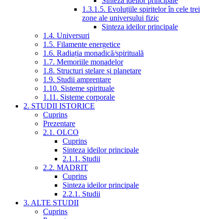
Sinteza ideilor principale
1.3.1.5. Evoluțiile spiritelor în cele trei
zone ale universului fizic
Sinteza ideilor principale
1.4. Universuri
1.5. Filamente energetice
1.6. Radiația monadică/spirituală
1.7. Memoriile monadelor
1.8. Structuri stelare și planetare
1.9. Studii amprentare
1.10. Sisteme spirituale
1.11. Sisteme corporale
2. STUDII ISTORICE
Cuprins
Prezentare
2.1. OLCO
Cuprins
Sinteza ideilor principale
2.1.1. Studii
2.2. MADRIT
Cuprins
Sinteza ideilor principale
2.2.1. Studii
3. ALTE STUDII
Cuprins