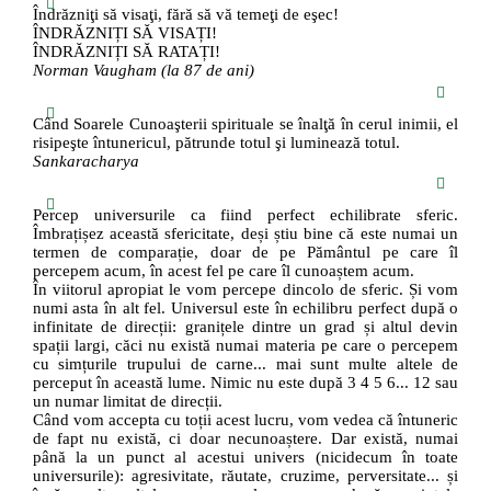
Îndrăzniţi să visaţi, fără să vă temeţi de eşec!
ÎNDRĂZNIȚI SĂ VISAȚI!
ÎNDRĂZNIȚI SĂ RATAȚI!
Norman Vaugham (la 87 de ani)
Când Soarele Cunoaşterii spirituale se înalţă în cerul inimii, el
risipeşte întunericul, pătrunde totul şi luminează totul.
Sankaracharya
Percep universurile ca fiind perfect echilibrate sferic.
Îmbrațișez această sfericitate, deși știu bine că este numai un
termen de comparație, doar de pe Pământul pe care îl
percepem acum, în acest fel pe care îl cunoaștem acum.
În viitorul apropiat le vom percepe dincolo de sferic. Și vom
numi asta în alt fel. Universul este în echilibru perfect după o
infinitate de direcții: granițele dintre un grad și altul devin
spații largi, căci nu există numai materia pe care o percepem
cu simțurile trupului de carne... mai sunt multe altele de
perceput în această lume. Nimic nu este după 3 4 5 6... 12 sau
un numar limitat de direcții.
Când vom accepta cu toții acest lucru, vom vedea că întuneric
de fapt nu există, ci doar necunoaștere. Dar există, numai
până la un punct al acestui univers (nicidecum în toate
universurile): agresivitate, răutate, cruzime, perversitate... și