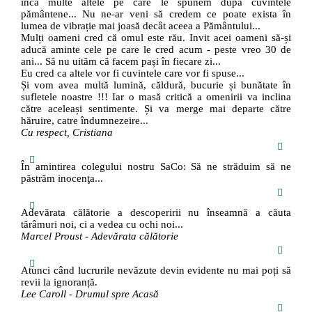
încă multe altele pe care le spunem după cuvintele
pământene... Nu ne-ar veni să credem ce poate exista în
lumea de vibrație mai joasă decât aceea a Pământului...
Mulți oameni cred că omul este rău. Invit acei oameni să-și
aducă aminte cele pe care le cred acum - peste vreo 30 de
ani... Să nu uităm că facem pași în fiecare zi...
Eu cred ca altele vor fi cuvintele care vor fi spuse...
Și vom avea multă lumină, căldură, bucurie și bunătate în
sufletele noastre !!! Iar o masă critică a omenirii va inclina
către aceleași sentimente. Și va merge mai departe către
hăruire, catre îndumnezeire...
Cu respect, Cristiana
În amintirea colegului nostru SaCo: Să ne străduim să ne
păstrăm inocenţa...
Adevărata călătorie a descoperirii nu înseamnă a căuta
tărâmuri noi, ci a vedea cu ochi noi...
Marcel Proust - Adevărata călătorie
Atunci când lucrurile nevăzute devin evidente nu mai poți să
revii la ignoranță.
Lee Caroll - Drumul spre Acasă