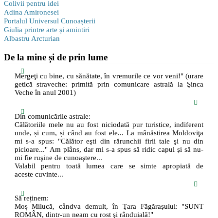
Colivii pentru idei
Adina Amironesei
Portalul Universul Cunoașterii
Giulia printre arte și amintiri
Albastru Arcturian
De la mine și de prin lume
Mergeţi cu bine, cu sănătate, în vremurile ce vor veni!" (urare
getică straveche: primită prin comunicare astrală la Şinca
Veche în anul 2001)
Din comunicările astrale:
Călătoriile mele nu au fost niciodată pur turistice, indiferent
unde, și cum, și când au fost ele... La mânăstirea Moldoviţa
mi s-a spus: "Călător eşti din rărunchii firii tale şi nu din
picioare..." Am plâns, dar mi s-a spus să ridic capul şi să nu-
mi fie ruşine de cunoaştere...
Valabil pentru toată lumea care se simte apropiată de
aceste cuvinte...
Să reținem:
Moș Milucă, cândva demult, în Ţara Făgăraşului: "SUNT
ROMÂN, dintr-un neam cu rost şi rânduială!"