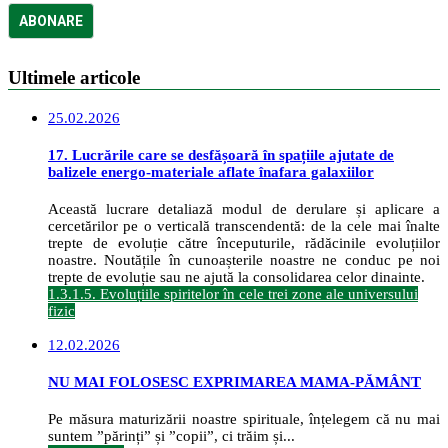
Ultimele articole
25.02.2026
17. Lucrările care se desfășoară în spațiile ajutate de
balizele energo-materiale aflate înafara galaxiilor
Această lucrare detaliază modul de derulare și aplicare a
cercetărilor pe o verticală transcendentă: de la cele mai înalte
trepte de evoluție către începuturile, rădăcinile evoluțiilor
noastre. Noutățile în cunoașterile noastre ne conduc pe noi
trepte de evoluție sau ne ajută la consolidarea celor dinainte.
1.3.1.5. Evoluțiile spiritelor în cele trei zone ale universului
fizic
12.02.2026
NU MAI FOLOSESC EXPRIMAREA MAMA-PĂMÂNT
Pe măsura maturizării noastre spirituale, înțelegem că nu mai
suntem ”părinți” și ”copii”, ci trăim și...