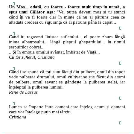
Un Moş... odată, cu foarte - foarte mult timp în urmă, a
spus unui Călător aşa:
"Vei putea deveni moş şi tu atunci
când îţi va fi foarte clar în minte că nu ai pătruns ceea ce
altădată credeai cu siguranţă că ai pătruns până la capăt...
Cand iti regasesti linistea sufletului... el poate zbura lângă
inima albatrosului... lângă pieptul ghepardului... în ritmul
şerpuirilor cobrei...
...Şi în emoţia omului avântat, îmbătat de Viaţă...
Cu tot sufletul, Cristiana
Când i se spune că toți sunt făcuți din pulbere, omul din topor
vede pulberea drumului, omul cultivat se știe făcut din atomi
de pulbere, omul savant se gândește la pulberea stelei, iar
înțeleptul la pulberea luminii.
Rene de Lassus
Lumea se împarte între oameni care înțeleg acum și oameni
care vor înțelege puțin mai târziu.
Cristiana