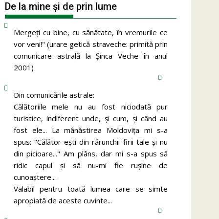
De la mine și de prin lume
Mergeţi cu bine, cu sănătate, în vremurile ce
vor veni!" (urare getică straveche: primită prin
comunicare astrală la Şinca Veche în anul
2001)
Din comunicările astrale:
Călătoriile mele nu au fost niciodată pur
turistice, indiferent unde, și cum, și când au
fost ele... La mânăstirea Moldoviţa mi s-a
spus: "Călător eşti din rărunchii firii tale şi nu
din picioare..." Am plâns, dar mi s-a spus să
ridic capul şi să nu-mi fie ruşine de
cunoaştere...
Valabil pentru toată lumea care se simte
apropiată de aceste cuvinte...