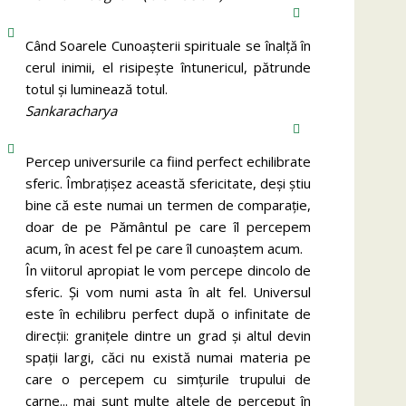
Când Soarele Cunoaşterii spirituale se înalţă în
cerul inimii, el risipeşte întunericul, pătrunde
totul şi luminează totul.
Sankaracharya
Percep universurile ca fiind perfect echilibrate
sferic. Îmbrațișez această sfericitate, deși știu
bine că este numai un termen de comparație,
doar de pe Pământul pe care îl percepem
acum, în acest fel pe care îl cunoaștem acum.
În viitorul apropiat le vom percepe dincolo de
sferic. Și vom numi asta în alt fel. Universul
este în echilibru perfect după o infinitate de
direcții: granițele dintre un grad și altul devin
spații largi, căci nu există numai materia pe
care o percepem cu simțurile trupului de
carne... mai sunt multe altele de perceput în