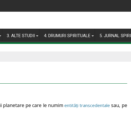
3. ALTE STUDII
4. DRUMURI SPIRITUALE
5. JURNAL SPIR
ii planetare pe care le numim
sau, pe
entități transcedentale