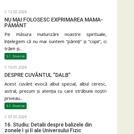
12.02.2026
NU MAI FOLOSESC EXPRIMAREA MAMA-
PĂMÂNT
Pe măsura maturizării noastre spirituale,
înțelegem că nu mai suntem ”părinți” și ”copii”, ci
trăim și...
5.1. Diverse
10.01.2026
DESPRE CUVÂNTUL ”DALB”
Acest cuvânt evocă albul special, albul ceresc,
astral, precum și atenția cu care străbunii noștri
priveau...
5.1. Diverse
07.01.2026
16. Studiu: Detalii despre balizele din
zonele I și II ale Universului Fizic