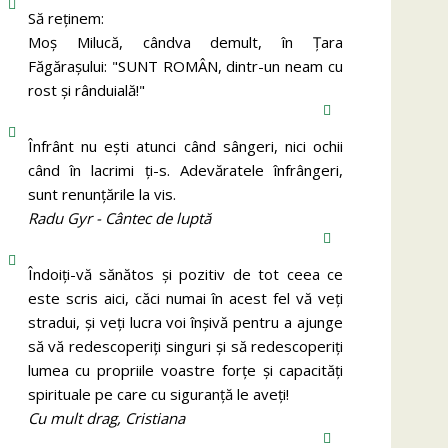
Să reținem:
Moș Milucă, cândva demult, în Ţara
Făgăraşului: "SUNT ROMÂN, dintr-un neam cu
rost şi rânduială!"
Înfrânt nu ești atunci când sângeri, nici ochii
când în lacrimi ți-s. Adevăratele înfrângeri,
sunt renunțările la vis.
Radu Gyr - Cântec de luptă
Îndoiți-vă sănătos și pozitiv de tot ceea ce
este scris aici, căci numai în acest fel vă veți
stradui, și veți lucra voi înșivă pentru a ajunge
să vă redescoperiți singuri și să redescoperiți
lumea cu propriile voastre forțe și capacități
spirituale pe care cu siguranță le aveți!
Cu mult drag, Cristiana