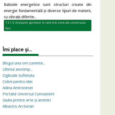
Balizele energetice sunt structuri create din
energie fundamentală și diverse tipuri de materii,
cu vibrații diferite...
1.3.1.5. Evoluțiile spiritelor în cele trei zone ale universului
fizic
Îmi place și…
Blogul unui om cuminte...
Ultimul anotimp...
Oglinzile Sufletului
Colivii pentru idei
Adina Amironesei
Portalul Universul Cunoașterii
Giulia printre arte și amintiri
Albastru Arcturian