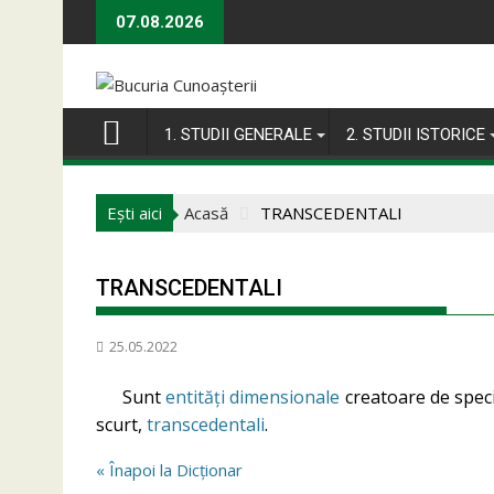
Skip
07.08.2026
to
content
1. STUDII GENERALE
2. STUDII ISTORICE
Ești aici
Acasă
TRANSCEDENTALI
TRANSCEDENTALI
25.05.2022
Sunt
entități dimensionale
creatoare de spec
scurt,
transcedentali
.
« Înapoi la Dicționar