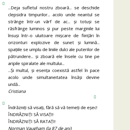
...Deja sufletul nostru zboară... se deschide
clepsidra timpurilor... acolo unde neantul se
strânge într-un vârf de ac... și totuși se
răsfrânge luminos și pur peste marginile lui
însuși într-o uluitoare mișcare de ființări în
orizonturi explozive de sunet și lumină...
spațiile se umplu de liniile dulci ale puterilor de
pătrundere... și zboară ele însele cu tine pe
aripile spiralate ale multului...
...Și multul, și esența coexistă astfel în pace
acolo unde simultaneitatea însăși devine
undă...
Cristiana
Îndrăzniţi să visaţi, fără să vă temeţi de eşec!
ÎNDRĂZNIȚI SĂ VISAȚI!
ÎNDRĂZNIȚI SĂ RATAȚI!
Norman Vaugham (la 87 de ani)