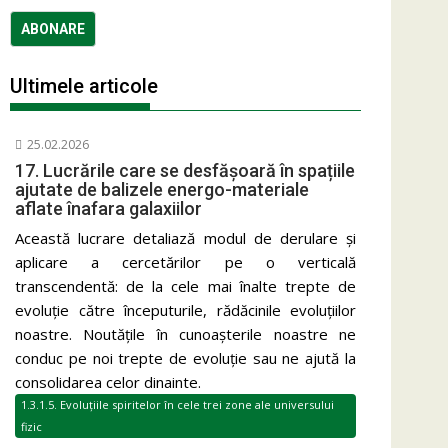
Ultimele articole
25.02.2026
17. Lucrările care se desfășoară în spațiile
ajutate de balizele energo-materiale
aflate înafara galaxiilor
Această lucrare detaliază modul de derulare și
aplicare a cercetărilor pe o verticală
transcendentă: de la cele mai înalte trepte de
evoluție către începuturile, rădăcinile evoluțiilor
noastre. Noutățile în cunoașterile noastre ne
conduc pe noi trepte de evoluție sau ne ajută la
consolidarea celor dinainte.
1.3.1.5. Evoluțiile spiritelor în cele trei zone ale universului
fizic