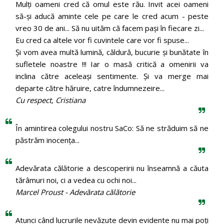
Mulți oameni cred că omul este rău. Invit acei oameni
să-și aducă aminte cele pe care le cred acum - peste
vreo 30 de ani... Să nu uităm că facem pași în fiecare zi...
Eu cred ca altele vor fi cuvintele care vor fi spuse...
Și vom avea multă lumină, căldură, bucurie și bunătate în
sufletele noastre !!! Iar o masă critică a omenirii va
inclina către aceleași sentimente. Și va merge mai
departe către hăruire, catre îndumnezeire...
Cu respect, Cristiana
În amintirea colegului nostru SaCo: Să ne străduim să ne
păstrăm inocenţa...
Adevărata călătorie a descoperirii nu înseamnă a căuta
tărâmuri noi, ci a vedea cu ochi noi...
Marcel Proust - Adevărata călătorie
Atunci când lucrurile nevăzute devin evidente nu mai poți