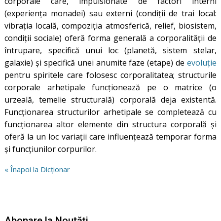
corporale care, impulsionate de factori interni
(experiența monadei) sau externi (condiții de trai local:
vibrația locală, compoziția atmosferică, relief, biosistem,
condiții sociale) oferă forma generală a corporalității de
întrupare, specifică unui loc (planetă, sistem stelar,
galaxie) și specifică unei anumite faze (etape) de
evoluție
pentru spiritele care folosesc corporalitatea; structurile
corporale arhetipale funcționează pe o matrice (o
urzeală, temelie structurală) corporală deja existentă.
Funcționarea structurilor arhetipale se completează cu
funcționarea altor elemente din structura corporală și
oferă la un loc variații care influențează temporar forma
și funcțiunilor corpurilor.
« Înapoi la Dicționar
Abonare la Noutăți