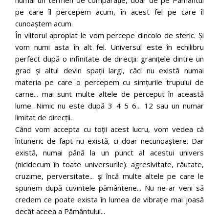
pe care îl percepem acum, în acest fel pe care îl
cunoaștem acum.
În viitorul apropiat le vom percepe dincolo de sferic. Și
vom numi asta în alt fel. Universul este în echilibru
perfect după o infinitate de direcții: granițele dintre un
grad și altul devin spații largi, căci nu există numai
materia pe care o percepem cu simțurile trupului de
carne... mai sunt multe altele de perceput în această
lume. Nimic nu este după 3 4 5 6... 12 sau un numar
limitat de direcții.
Când vom accepta cu toții acest lucru, vom vedea că
întuneric de fapt nu există, ci doar necunoaștere. Dar
există, numai până la un punct al acestui univers
(nicidecum în toate universurile): agresivitate, răutate,
cruzime, perversitate... și încă multe altele pe care le
spunem după cuvintele pământene... Nu ne-ar veni să
credem ce poate exista în lumea de vibrație mai joasă
decât aceea a Pământului...