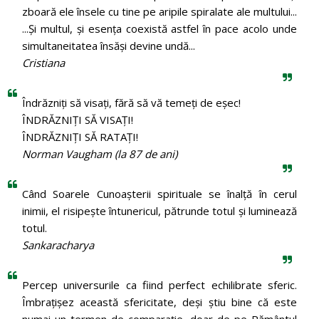
zboară ele însele cu tine pe aripile spiralate ale multului...
...Și multul, și esența coexistă astfel în pace acolo unde
simultaneitatea însăși devine undă...
Cristiana
Îndrăzniţi să visaţi, fără să vă temeţi de eşec!
ÎNDRĂZNIȚI SĂ VISAȚI!
ÎNDRĂZNIȚI SĂ RATAȚI!
Norman Vaugham (la 87 de ani)
Când Soarele Cunoaşterii spirituale se înalţă în cerul
inimii, el risipeşte întunericul, pătrunde totul şi luminează
totul.
Sankaracharya
Percep universurile ca fiind perfect echilibrate sferic.
Îmbrațișez această sfericitate, deși știu bine că este
numai un termen de comparație, doar de pe Pământul