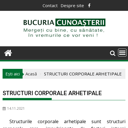
Skip
Contact
Despre site
to
content
Ești aici
Acasă
STRUCTURI CORPORALE ARHETIPALE
STRUCTURI CORPORALE ARHETIPALE
14.11.2021
Structurile corporale arhetipale sunt structuri