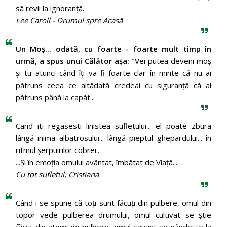
să revii la ignoranță.
Lee Caroll - Drumul spre Acasă
Un Moş... odată, cu foarte - foarte mult timp în
urmă, a spus unui Călător aşa:
"Vei putea deveni moş
şi tu atunci când îţi va fi foarte clar în minte că nu ai
pătruns ceea ce altădată credeai cu siguranţă că ai
pătruns până la capăt...
Cand iti regasesti linistea sufletului... el poate zbura
lângă inima albatrosului... lângă pieptul ghepardului... în
ritmul şerpuirilor cobrei...
...Şi în emoţia omului avântat, îmbătat de Viaţă...
Cu tot sufletul, Cristiana
Când i se spune că toți sunt făcuți din pulbere, omul din
topor vede pulberea drumului, omul cultivat se știe
făcut din atomi de pulbere, omul savant se gândește la