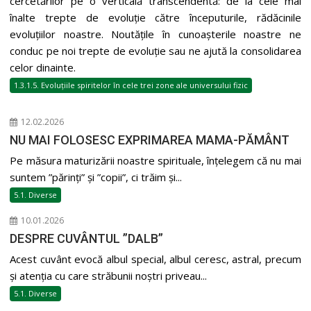
cercetărilor pe o verticală transcendentă: de la cele mai
înalte trepte de evoluție către începuturile, rădăcinile
evoluțiilor noastre. Noutățile în cunoașterile noastre ne
conduc pe noi trepte de evoluție sau ne ajută la consolidarea
celor dinainte.
1.3.1.5. Evoluțiile spiritelor în cele trei zone ale universului fizic
12.02.2026
NU MAI FOLOSESC EXPRIMAREA MAMA-PĂMÂNT
Pe măsura maturizării noastre spirituale, înțelegem că nu mai
suntem ”părinți” și ”copii”, ci trăim și...
5.1. Diverse
10.01.2026
DESPRE CUVÂNTUL ”DALB”
Acest cuvânt evocă albul special, albul ceresc, astral, precum
și atenția cu care străbunii noștri priveau...
5.1. Diverse