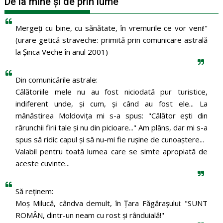
De la mine și de prin lume
Mergeţi cu bine, cu sănătate, în vremurile ce vor veni!"
(urare getică straveche: primită prin comunicare astrală
la Şinca Veche în anul 2001)
Din comunicările astrale:
Călătoriile mele nu au fost niciodată pur turistice,
indiferent unde, și cum, și când au fost ele... La
mânăstirea Moldoviţa mi s-a spus: "Călător eşti din
rărunchii firii tale şi nu din picioare..." Am plâns, dar mi s-a
spus să ridic capul şi să nu-mi fie ruşine de cunoaştere...
Valabil pentru toată lumea care se simte apropiată de
aceste cuvinte...
Să reținem:
Moș Milucă, cândva demult, în Ţara Făgăraşului: "SUNT
ROMÂN, dintr-un neam cu rost şi rânduială!"