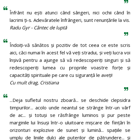
Înfrânt nu ești atunci când sângeri, nici ochii când în
lacrimi ți-s. Adevăratele înfrângeri, sunt renunțările la vis.
Radu Gyr - Cântec de luptă
Îndoiți-vă sănătos și pozitiv de tot ceea ce este scris
aici, căci numai în acest fel vă veți stradui, și veți lucra voi
înșivă pentru a ajunge să vă redescoperiți singuri și să
redescoperiți lumea cu propriile voastre forțe și
capacități spirituale pe care cu siguranță le aveți!
Cu mult drag, Cristiana
...Deja sufletul nostru zboară... se deschide clepsidra
timpurilor... acolo unde neantul se strânge într-un vârf
de ac... și totuși se răsfrânge luminos și pur peste
marginile lui însuși într-o uluitoare mișcare de ființări în
orizonturi explozive de sunet și lumină... spațiile se
umplu de liniile dulci ale puterilor de pătrundere... și