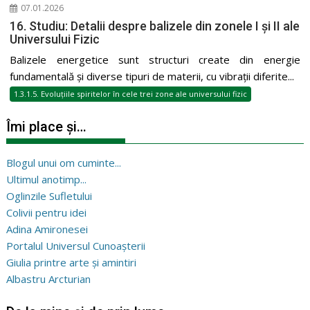
07.01.2026
16. Studiu: Detalii despre balizele din zonele I și II ale
Universului Fizic
Balizele energetice sunt structuri create din energie
fundamentală și diverse tipuri de materii, cu vibrații diferite...
1.3.1.5. Evoluțiile spiritelor în cele trei zone ale universului fizic
Îmi place și…
Blogul unui om cuminte...
Ultimul anotimp...
Oglinzile Sufletului
Colivii pentru idei
Adina Amironesei
Portalul Universul Cunoașterii
Giulia printre arte și amintiri
Albastru Arcturian