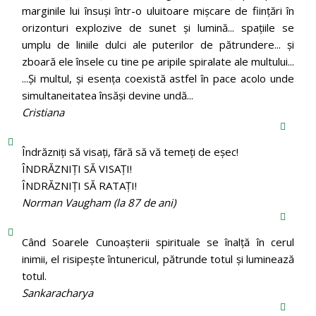
marginile lui însuși într-o uluitoare mișcare de ființări în
orizonturi explozive de sunet și lumină... spațiile se
umplu de liniile dulci ale puterilor de pătrundere... și
zboară ele însele cu tine pe aripile spiralate ale multului...
...Și multul, și esența coexistă astfel în pace acolo unde
simultaneitatea însăși devine undă...
Cristiana
Îndrăzniţi să visaţi, fără să vă temeţi de eşec!
ÎNDRĂZNIȚI SĂ VISAȚI!
ÎNDRĂZNIȚI SĂ RATAȚI!
Norman Vaugham (la 87 de ani)
Când Soarele Cunoaşterii spirituale se înalţă în cerul
inimii, el risipeşte întunericul, pătrunde totul şi luminează
totul.
Sankaracharya