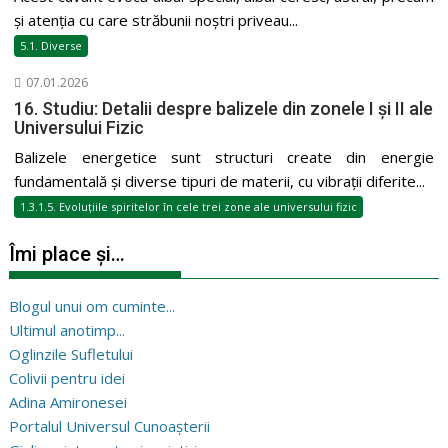
și atenția cu care străbunii noștri priveau...
5.1. Diverse
07.01.2026
16. Studiu: Detalii despre balizele din zonele I și II ale
Universului Fizic
Balizele energetice sunt structuri create din energie
fundamentală și diverse tipuri de materii, cu vibrații diferite...
1.3.1.5. Evoluțiile spiritelor în cele trei zone ale universului fizic
Îmi place și…
Blogul unui om cuminte...
Ultimul anotimp...
Oglinzile Sufletului
Colivii pentru idei
Adina Amironesei
Portalul Universul Cunoașterii