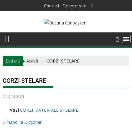
Skip
Contact
Despre site
to
content
Ești aici
Acasă
CORZI STELARE
CORZI STELARE
19.12.2021
Vezi
.
CORZI MATERIALE STELARE
« Înapoi la Dicționar