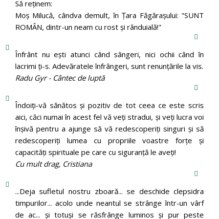
Să reținem:
Moș Milucă, cândva demult, în Ţara Făgăraşului: "SUNT
ROMÂN, dintr-un neam cu rost şi rânduială!"
Înfrânt nu ești atunci când sângeri, nici ochii când în
lacrimi ți-s. Adevăratele înfrângeri, sunt renunțările la vis.
Radu Gyr - Cântec de luptă
Îndoiți-vă sănătos și pozitiv de tot ceea ce este scris
aici, căci numai în acest fel vă veți stradui, și veți lucra voi
înșivă pentru a ajunge să vă redescoperiți singuri și să
redescoperiți lumea cu propriile voastre forțe și
capacități spirituale pe care cu siguranță le aveți!
Cu mult drag, Cristiana
...Deja sufletul nostru zboară... se deschide clepsidra
timpurilor... acolo unde neantul se strânge într-un vârf
de ac... și totuși se răsfrânge luminos și pur peste