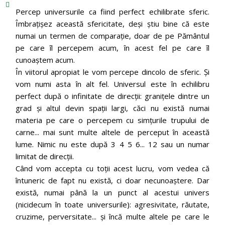
Percep universurile ca fiind perfect echilibrate sferic.
Îmbrațișez această sfericitate, deși știu bine că este
numai un termen de comparație, doar de pe Pământul
pe care îl percepem acum, în acest fel pe care îl
cunoaștem acum.
În viitorul apropiat le vom percepe dincolo de sferic. Și
vom numi asta în alt fel. Universul este în echilibru
perfect după o infinitate de direcții: granițele dintre un
grad și altul devin spații largi, căci nu există numai
materia pe care o percepem cu simțurile trupului de
carne... mai sunt multe altele de perceput în această
lume. Nimic nu este după 3 4 5 6... 12 sau un numar
limitat de direcții.
Când vom accepta cu toții acest lucru, vom vedea că
întuneric de fapt nu există, ci doar necunoaștere. Dar
există, numai până la un punct al acestui univers
(nicidecum în toate universurile): agresivitate, răutate,
cruzime, perversitate... și încă multe altele pe care le