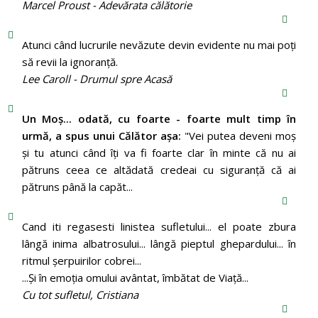
Marcel Proust - Adevărata călătorie
Atunci când lucrurile nevăzute devin evidente nu mai poți
să revii la ignoranță.
Lee Caroll - Drumul spre Acasă
Un Moş... odată, cu foarte - foarte mult timp în
urmă, a spus unui Călător aşa:
"Vei putea deveni moş
şi tu atunci când îţi va fi foarte clar în minte că nu ai
pătruns ceea ce altădată credeai cu siguranţă că ai
pătruns până la capăt...
Cand iti regasesti linistea sufletului... el poate zbura
lângă inima albatrosului... lângă pieptul ghepardului... în
ritmul şerpuirilor cobrei...
...Şi în emoţia omului avântat, îmbătat de Viaţă...
Cu tot sufletul, Cristiana