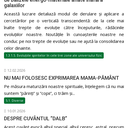
galaxiilor
Această lucrare detaliază modul de derulare și aplicare a
cercetărilor pe o verticală transcendentă: de la cele mai
înalte trepte de evoluție către începuturile, rădăcinile
evoluțiilor noastre. Noutățile în cunoașterile noastre ne
conduc pe noi trepte de evoluție sau ne ajută la consolidarea
celor dinainte.
1.3.1.5. Evoluțiile spiritelor în cele trei zone ale universului fizic
12.02.2026
NU MAI FOLOSESC EXPRIMAREA MAMA-PĂMÂNT
Pe măsura maturizării noastre spirituale, înțelegem că nu mai
suntem ”părinți” și ”copii”, ci trăim și...
5.1. Diverse
10.01.2026
DESPRE CUVÂNTUL ”DALB”
Acest cuvânt evocă albul special, albul ceresc, astral, precum