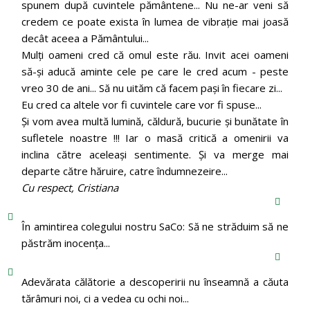
spunem după cuvintele pământene... Nu ne-ar veni să
credem ce poate exista în lumea de vibrație mai joasă
decât aceea a Pământului...
Mulți oameni cred că omul este rău. Invit acei oameni
să-și aducă aminte cele pe care le cred acum - peste
vreo 30 de ani... Să nu uităm că facem pași în fiecare zi...
Eu cred ca altele vor fi cuvintele care vor fi spuse...
Și vom avea multă lumină, căldură, bucurie și bunătate în
sufletele noastre !!! Iar o masă critică a omenirii va
inclina către aceleași sentimente. Și va merge mai
departe către hăruire, catre îndumnezeire...
Cu respect, Cristiana
În amintirea colegului nostru SaCo: Să ne străduim să ne
păstrăm inocenţa...
Adevărata călătorie a descoperirii nu înseamnă a căuta
tărâmuri noi, ci a vedea cu ochi noi...