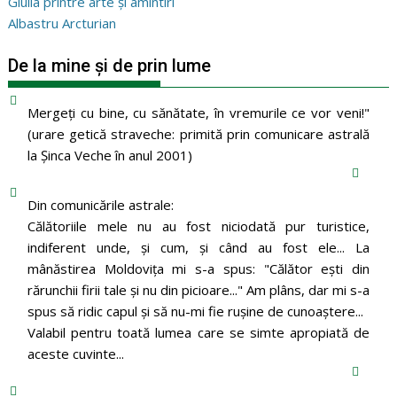
Giulia printre arte și amintiri
Albastru Arcturian
De la mine și de prin lume
Mergeţi cu bine, cu sănătate, în vremurile ce vor veni!"
(urare getică straveche: primită prin comunicare astrală
la Şinca Veche în anul 2001)
Din comunicările astrale:
Călătoriile mele nu au fost niciodată pur turistice,
indiferent unde, și cum, și când au fost ele... La
mânăstirea Moldoviţa mi s-a spus: "Călător eşti din
rărunchii firii tale şi nu din picioare..." Am plâns, dar mi s-a
spus să ridic capul şi să nu-mi fie ruşine de cunoaştere...
Valabil pentru toată lumea care se simte apropiată de
aceste cuvinte...