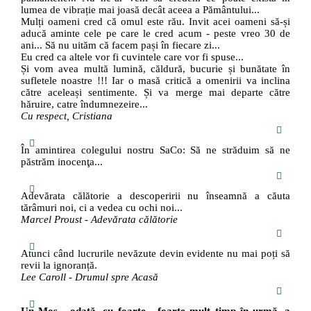
lumea de vibrație mai joasă decât aceea a Pământului...
Mulți oameni cred că omul este rău. Invit acei oameni să-și
aducă aminte cele pe care le cred acum - peste vreo 30 de
ani... Să nu uităm că facem pași în fiecare zi...
Eu cred ca altele vor fi cuvintele care vor fi spuse...
Și vom avea multă lumină, căldură, bucurie și bunătate în
sufletele noastre !!! Iar o masă critică a omenirii va inclina
către aceleași sentimente. Și va merge mai departe către
hăruire, catre îndumnezeire...
Cu respect, Cristiana
În amintirea colegului nostru SaCo: Să ne străduim să ne
păstrăm inocenţa...
Adevărata călătorie a descoperirii nu înseamnă a căuta
tărâmuri noi, ci a vedea cu ochi noi...
Marcel Proust - Adevărata călătorie
Atunci când lucrurile nevăzute devin evidente nu mai poți să
revii la ignoranță.
Lee Caroll - Drumul spre Acasă