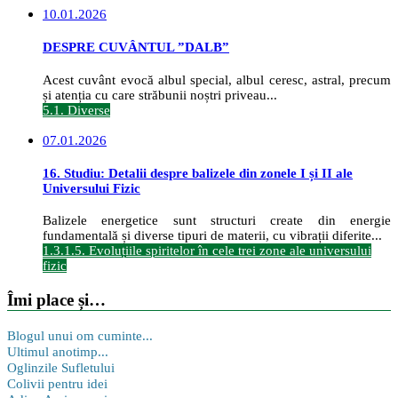
10.01.2026
DESPRE CUVÂNTUL ”DALB”
Acest cuvânt evocă albul special, albul ceresc, astral, precum
și atenția cu care străbunii noștri priveau...
5.1. Diverse
07.01.2026
16. Studiu: Detalii despre balizele din zonele I și II ale
Universului Fizic
Balizele energetice sunt structuri create din energie
fundamentală și diverse tipuri de materii, cu vibrații diferite...
1.3.1.5. Evoluțiile spiritelor în cele trei zone ale universului
fizic
Îmi place și…
Blogul unui om cuminte...
Ultimul anotimp...
Oglinzile Sufletului
Colivii pentru idei