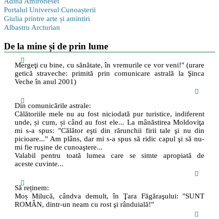
Adina Amironesei
Portalul Universul Cunoașterii
Giulia printre arte și amintiri
Albastru Arcturian
De la mine și de prin lume
Mergeţi cu bine, cu sănătate, în vremurile ce vor veni!" (urare
getică straveche: primită prin comunicare astrală la Şinca
Veche în anul 2001)
Din comunicările astrale:
Călătoriile mele nu au fost niciodată pur turistice, indiferent
unde, și cum, și când au fost ele... La mânăstirea Moldoviţa
mi s-a spus: "Călător eşti din rărunchii firii tale şi nu din
picioare..." Am plâns, dar mi s-a spus să ridic capul şi să nu-
mi fie ruşine de cunoaştere...
Valabil pentru toată lumea care se simte apropiată de
aceste cuvinte...
Să reținem:
Moș Milucă, cândva demult, în Ţara Făgăraşului: "SUNT
ROMÂN, dintr-un neam cu rost şi rânduială!"