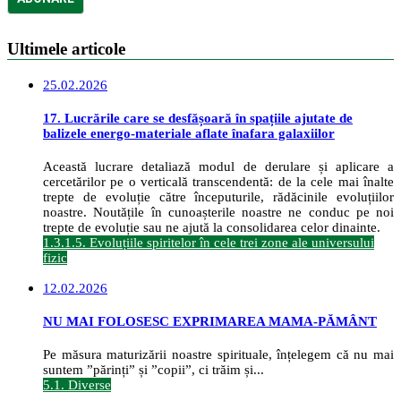
Ultimele articole
25.02.2026
17. Lucrările care se desfășoară în spațiile ajutate de
balizele energo-materiale aflate înafara galaxiilor
Această lucrare detaliază modul de derulare și aplicare a
cercetărilor pe o verticală transcendentă: de la cele mai înalte
trepte de evoluție către începuturile, rădăcinile evoluțiilor
noastre. Noutățile în cunoașterile noastre ne conduc pe noi
trepte de evoluție sau ne ajută la consolidarea celor dinainte.
1.3.1.5. Evoluțiile spiritelor în cele trei zone ale universului
fizic
12.02.2026
NU MAI FOLOSESC EXPRIMAREA MAMA-PĂMÂNT
Pe măsura maturizării noastre spirituale, înțelegem că nu mai
suntem ”părinți” și ”copii”, ci trăim și...
5.1. Diverse