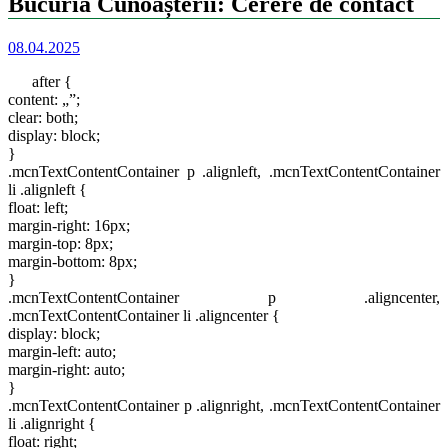
Bucuria Cunoașterii: Cerere de contact
08.04.2025
after {
content: „”;
clear: both;
display: block;
}
.mcnTextContentContainer p .alignleft, .mcnTextContentContainer
li .alignleft {
float: left;
margin-right: 16px;
margin-top: 8px;
margin-bottom: 8px;
}
.mcnTextContentContainer p .aligncenter,
.mcnTextContentContainer li .aligncenter {
display: block;
margin-left: auto;
margin-right: auto;
}
.mcnTextContentContainer p .alignright, .mcnTextContentContainer
li .alignright {
float: right;