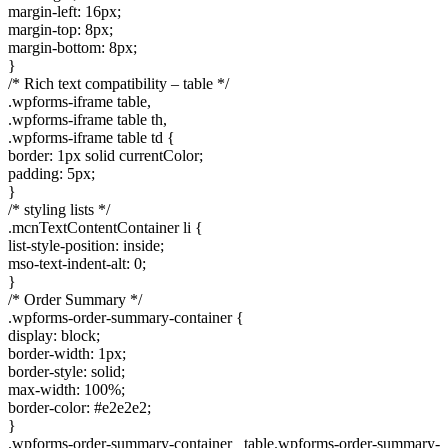
margin-left: 16px;
margin-top: 8px;
margin-bottom: 8px;
}
/* Rich text compatibility – table */
.wpforms-iframe table,
.wpforms-iframe table th,
.wpforms-iframe table td {
border: 1px solid currentColor;
padding: 5px;
}
/* styling lists */
.mcnTextContentContainer li {
list-style-position: inside;
mso-text-indent-alt: 0;
}
/* Order Summary */
.wpforms-order-summary-container {
display: block;
border-width: 1px;
border-style: solid;
max-width: 100%;
border-color: #e2e2e2;
}
.wpforms-order-summary-container table.wpforms-order-summary-