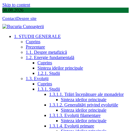
Skip to content
08.08.2026
Contact
Despre site
1. STUDII GENERALE
Cuprins
Prezentare
1.1. Despre metafizică
1.2. Energie fundamentală
Cuprins
Sinteza ideilor principale
1.2.1. Studii
1.3. Evoluții
Cuprins
1.3.1. Studii
1.3.1.1. Trăiri începătoare ale monadelor
Sinteza ideilor principale
1.3.1.2. Generalități privind evoluțiile
Sinteza ideilor principale
1.3.1.3. Evoluții filamentare
Sinteza ideilor principale
1.3.1.4. Evoluții primare