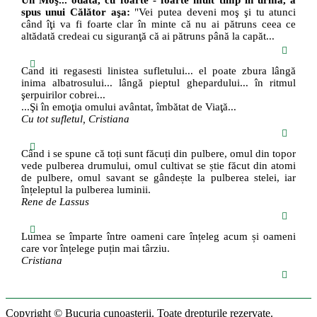
Un Moş... odată, cu foarte - foarte mult timp în urmă, a
spus unui Călător aşa:
"Vei putea deveni moş şi tu atunci
când îţi va fi foarte clar în minte că nu ai pătruns ceea ce
altădată credeai cu siguranţă că ai pătruns până la capăt...
Cand iti regasesti linistea sufletului... el poate zbura lângă
inima albatrosului... lângă pieptul ghepardului... în ritmul
şerpuirilor cobrei...
...Şi în emoţia omului avântat, îmbătat de Viaţă...
Cu tot sufletul, Cristiana
Când i se spune că toți sunt făcuți din pulbere, omul din topor
vede pulberea drumului, omul cultivat se știe făcut din atomi
de pulbere, omul savant se gândește la pulberea stelei, iar
înțeleptul la pulberea luminii.
Rene de Lassus
Lumea se împarte între oameni care înțeleg acum și oameni
care vor înțelege puțin mai târziu.
Cristiana
Copyright © Bucuria cunoașterii. Toate drepturile rezervate.