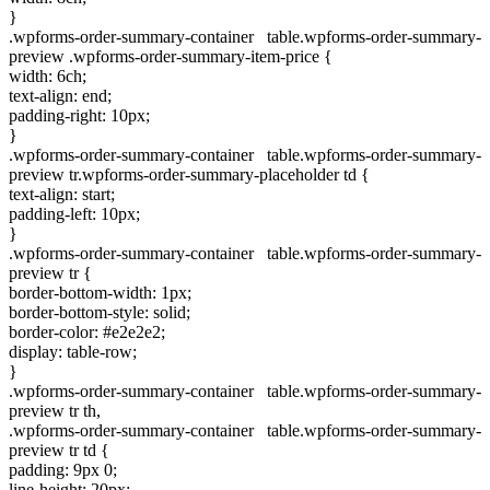
}
.wpforms-order-summary-container table.wpforms-order-summary-
preview .wpforms-order-summary-item-price {
width: 6ch;
text-align: end;
padding-right: 10px;
}
.wpforms-order-summary-container table.wpforms-order-summary-
preview tr.wpforms-order-summary-placeholder td {
text-align: start;
padding-left: 10px;
}
.wpforms-order-summary-container table.wpforms-order-summary-
preview tr {
border-bottom-width: 1px;
border-bottom-style: solid;
border-color: #e2e2e2;
display: table-row;
}
.wpforms-order-summary-container table.wpforms-order-summary-
preview tr th,
.wpforms-order-summary-container table.wpforms-order-summary-
preview tr td {
padding: 9px 0;
line-height: 20px;