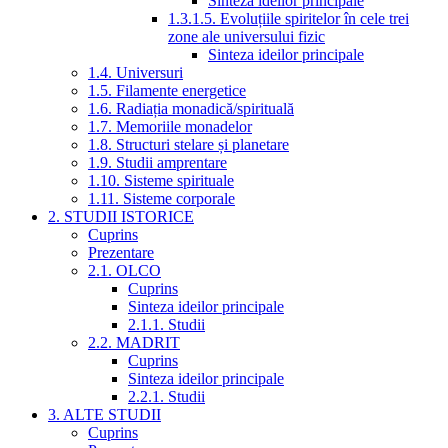
Sinteza ideilor principale
1.3.1.5. Evoluțiile spiritelor în cele trei
zone ale universului fizic
Sinteza ideilor principale
1.4. Universuri
1.5. Filamente energetice
1.6. Radiația monadică/spirituală
1.7. Memoriile monadelor
1.8. Structuri stelare și planetare
1.9. Studii amprentare
1.10. Sisteme spirituale
1.11. Sisteme corporale
2. STUDII ISTORICE
Cuprins
Prezentare
2.1. OLCO
Cuprins
Sinteza ideilor principale
2.1.1. Studii
2.2. MADRIT
Cuprins
Sinteza ideilor principale
2.2.1. Studii
3. ALTE STUDII
Cuprins