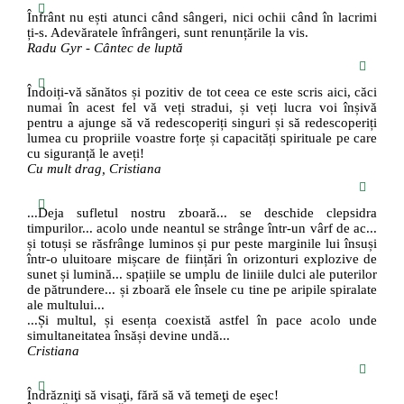
Înfrânt nu ești atunci când sângeri, nici ochii când în lacrimi
ți-s. Adevăratele înfrângeri, sunt renunțările la vis.
Radu Gyr - Cântec de luptă
Îndoiți-vă sănătos și pozitiv de tot ceea ce este scris aici, căci
numai în acest fel vă veți stradui, și veți lucra voi înșivă
pentru a ajunge să vă redescoperiți singuri și să redescoperiți
lumea cu propriile voastre forțe și capacități spirituale pe care
cu siguranță le aveți!
Cu mult drag, Cristiana
...Deja sufletul nostru zboară... se deschide clepsidra
timpurilor... acolo unde neantul se strânge într-un vârf de ac...
și totuși se răsfrânge luminos și pur peste marginile lui însuși
într-o uluitoare mișcare de ființări în orizonturi explozive de
sunet și lumină... spațiile se umplu de liniile dulci ale puterilor
de pătrundere... și zboară ele însele cu tine pe aripile spiralate
ale multului...
...Și multul, și esența coexistă astfel în pace acolo unde
simultaneitatea însăși devine undă...
Cristiana
Îndrăzniţi să visaţi, fără să vă temeţi de eşec!