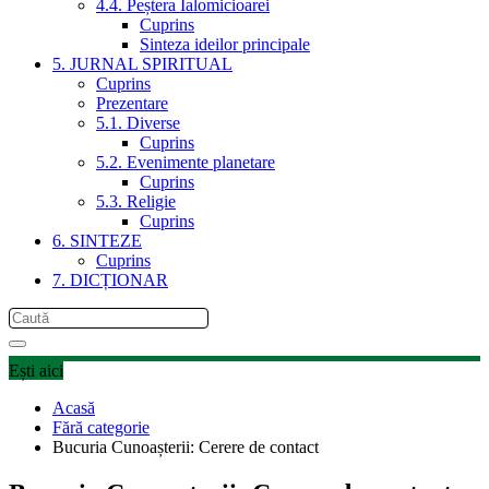
4.4. Peștera Ialomicioarei
Cuprins
Sinteza ideilor principale
5. JURNAL SPIRITUAL
Cuprins
Prezentare
5.1. Diverse
Cuprins
5.2. Evenimente planetare
Cuprins
5.3. Religie
Cuprins
6. SINTEZE
Cuprins
7. DICȚIONAR
Ești aici
Acasă
Fără categorie
Bucuria Cunoașterii: Cerere de contact