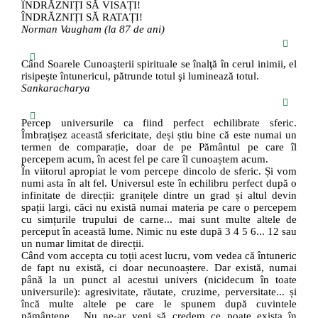
ÎNDRĂZNIȚI SĂ VISAȚI!
ÎNDRĂZNIȚI SĂ RATAȚI!
Norman Vaugham (la 87 de ani)
Când Soarele Cunoaşterii spirituale se înalţă în cerul inimii, el
risipeşte întunericul, pătrunde totul şi luminează totul.
Sankaracharya
Percep universurile ca fiind perfect echilibrate sferic.
Îmbrațișez această sfericitate, deși știu bine că este numai un
termen de comparație, doar de pe Pământul pe care îl
percepem acum, în acest fel pe care îl cunoaștem acum.
În viitorul apropiat le vom percepe dincolo de sferic. Și vom
numi asta în alt fel. Universul este în echilibru perfect după o
infinitate de direcții: granițele dintre un grad și altul devin
spații largi, căci nu există numai materia pe care o percepem
cu simțurile trupului de carne... mai sunt multe altele de
perceput în această lume. Nimic nu este după 3 4 5 6... 12 sau
un numar limitat de direcții.
Când vom accepta cu toții acest lucru, vom vedea că întuneric
de fapt nu există, ci doar necunoaștere. Dar există, numai
până la un punct al acestui univers (nicidecum în toate
universurile): agresivitate, răutate, cruzime, perversitate... și
încă multe altele pe care le spunem după cuvintele
pământene... Nu ne-ar veni să credem ce poate exista în