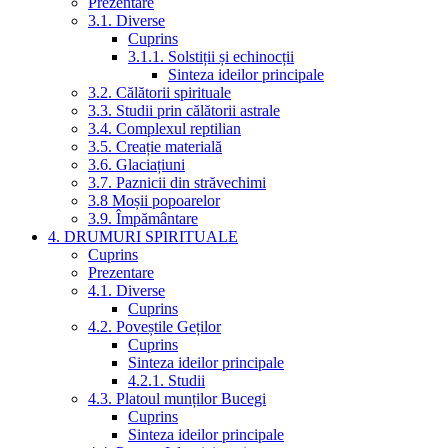
Prezentare
3.1. Diverse
Cuprins
3.1.1. Solstiții și echinocții
Sinteza ideilor principale
3.2. Călătorii spirituale
3.3. Studii prin călătorii astrale
3.4. Complexul reptilian
3.5. Creație materială
3.6. Glaciațiuni
3.7. Paznicii din străvechimi
3.8 Moșii popoarelor
3.9. Împământare
4. DRUMURI SPIRITUALE
Cuprins
Prezentare
4.1. Diverse
Cuprins
4.2. Poveștile Geților
Cuprins
Sinteza ideilor principale
4.2.1. Studii
4.3. Platoul munților Bucegi
Cuprins
Sinteza ideilor principale