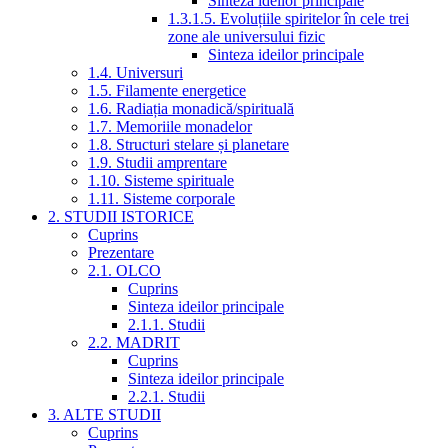
Sinteza ideilor principale
1.3.1.5. Evoluțiile spiritelor în cele trei
zone ale universului fizic
Sinteza ideilor principale
1.4. Universuri
1.5. Filamente energetice
1.6. Radiația monadică/spirituală
1.7. Memoriile monadelor
1.8. Structuri stelare și planetare
1.9. Studii amprentare
1.10. Sisteme spirituale
1.11. Sisteme corporale
2. STUDII ISTORICE
Cuprins
Prezentare
2.1. OLCO
Cuprins
Sinteza ideilor principale
2.1.1. Studii
2.2. MADRIT
Cuprins
Sinteza ideilor principale
2.2.1. Studii
3. ALTE STUDII
Cuprins