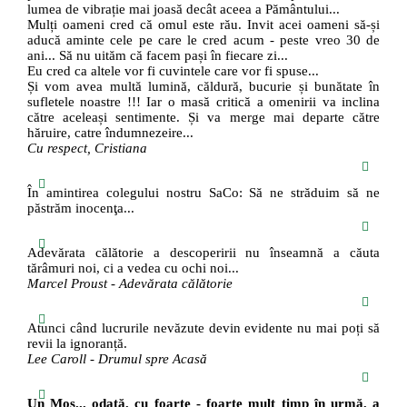
lumea de vibrație mai joasă decât aceea a Pământului...
Mulți oameni cred că omul este rău. Invit acei oameni să-și
aducă aminte cele pe care le cred acum - peste vreo 30 de
ani... Să nu uităm că facem pași în fiecare zi...
Eu cred ca altele vor fi cuvintele care vor fi spuse...
Și vom avea multă lumină, căldură, bucurie și bunătate în
sufletele noastre !!! Iar o masă critică a omenirii va inclina
către aceleași sentimente. Și va merge mai departe către
hăruire, catre îndumnezeire...
Cu respect, Cristiana
În amintirea colegului nostru SaCo: Să ne străduim să ne
păstrăm inocenţa...
Adevărata călătorie a descoperirii nu înseamnă a căuta
tărâmuri noi, ci a vedea cu ochi noi...
Marcel Proust - Adevărata călătorie
Atunci când lucrurile nevăzute devin evidente nu mai poți să
revii la ignoranță.
Lee Caroll - Drumul spre Acasă
Un Moş... odată, cu foarte - foarte mult timp în urmă, a