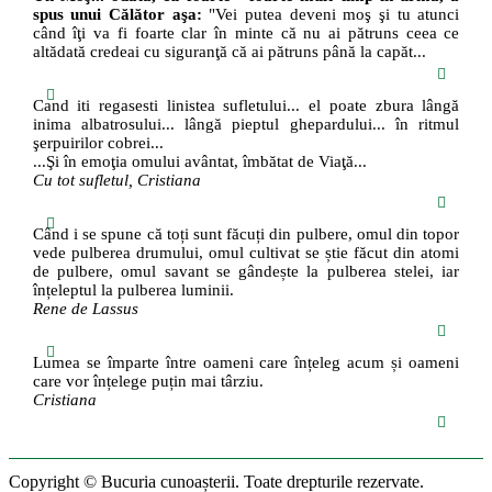
spus unui Călător aşa:
"Vei putea deveni moş şi tu atunci
când îţi va fi foarte clar în minte că nu ai pătruns ceea ce
altădată credeai cu siguranţă că ai pătruns până la capăt...
Cand iti regasesti linistea sufletului... el poate zbura lângă
inima albatrosului... lângă pieptul ghepardului... în ritmul
şerpuirilor cobrei...
...Şi în emoţia omului avântat, îmbătat de Viaţă...
Cu tot sufletul, Cristiana
Când i se spune că toți sunt făcuți din pulbere, omul din topor
vede pulberea drumului, omul cultivat se știe făcut din atomi
de pulbere, omul savant se gândește la pulberea stelei, iar
înțeleptul la pulberea luminii.
Rene de Lassus
Lumea se împarte între oameni care înțeleg acum și oameni
care vor înțelege puțin mai târziu.
Cristiana
Copyright © Bucuria cunoașterii. Toate drepturile rezervate.