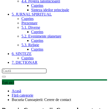
4.4. Peștera Ialomicioarei
Cuprins
Sinteza ideilor principale
5. JURNAL SPIRITUAL
Cuprins
Prezentare
5.1. Diverse
Cuprins
5.2. Evenimente planetare
Cuprins
5.3. Religie
Cuprins
6. SINTEZE
Cuprins
7. DICȚIONAR
Ești aici
Acasă
Fără categorie
Bucuria Cunoașterii: Cerere de contact