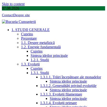
Skip to content
07.08.2026
Contact
Despre site
1. STUDII GENERALE
Cuprins
Prezentare
1.1. Despre metafizică
1.2. Energie fundamentală
Cuprins
Sinteza ideilor principale
1.2.1. Studii
1.3. Evoluții
Cuprins
1.3.1. Studii
1.3.1.1. Trăiri începătoare ale monadelor
Sinteza ideilor principale
1.3.1.2. Generalități privind evoluțiile
Sinteza ideilor principale
1.3.1.3. Evoluții filamentare
Sinteza ideilor principale
1.3.1.4. Evoluții primare