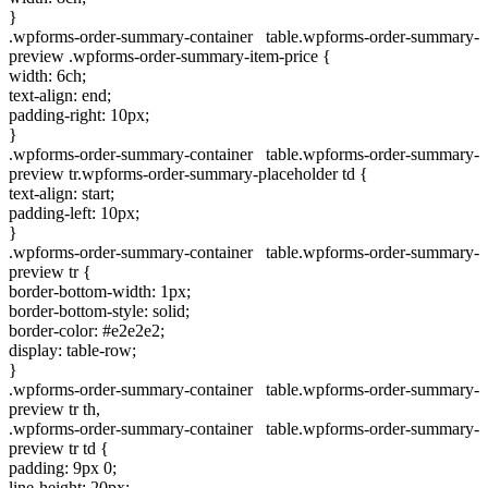
}
.wpforms-order-summary-container table.wpforms-order-summary-
preview .wpforms-order-summary-item-price {
width: 6ch;
text-align: end;
padding-right: 10px;
}
.wpforms-order-summary-container table.wpforms-order-summary-
preview tr.wpforms-order-summary-placeholder td {
text-align: start;
padding-left: 10px;
}
.wpforms-order-summary-container table.wpforms-order-summary-
preview tr {
border-bottom-width: 1px;
border-bottom-style: solid;
border-color: #e2e2e2;
display: table-row;
}
.wpforms-order-summary-container table.wpforms-order-summary-
preview tr th,
.wpforms-order-summary-container table.wpforms-order-summary-
preview tr td {
padding: 9px 0;
line-height: 20px;