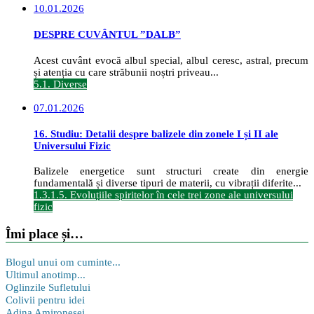
10.01.2026
DESPRE CUVÂNTUL ”DALB”
Acest cuvânt evocă albul special, albul ceresc, astral, precum
și atenția cu care străbunii noștri priveau...
5.1. Diverse
07.01.2026
16. Studiu: Detalii despre balizele din zonele I și II ale
Universului Fizic
Balizele energetice sunt structuri create din energie
fundamentală și diverse tipuri de materii, cu vibrații diferite...
1.3.1.5. Evoluțiile spiritelor în cele trei zone ale universului
fizic
Îmi place și…
Blogul unui om cuminte...
Ultimul anotimp...
Oglinzile Sufletului
Colivii pentru idei
Adina Amironesei