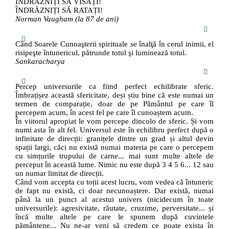
ÎNDRĂZNIȚI SĂ VISAȚI!
ÎNDRĂZNIȚI SĂ RATAȚI!
Norman Vaugham (la 87 de ani)
Când Soarele Cunoaşterii spirituale se înalţă în cerul inimii, el
risipeşte întunericul, pătrunde totul şi luminează totul.
Sankaracharya
Percep universurile ca fiind perfect echilibrate sferic.
Îmbrațișez această sfericitate, deși știu bine că este numai un
termen de comparație, doar de pe Pământul pe care îl
percepem acum, în acest fel pe care îl cunoaștem acum.
În viitorul apropiat le vom percepe dincolo de sferic. Și vom
numi asta în alt fel. Universul este în echilibru perfect după o
infinitate de direcții: granițele dintre un grad și altul devin
spații largi, căci nu există numai materia pe care o percepem
cu simțurile trupului de carne... mai sunt multe altele de
perceput în această lume. Nimic nu este după 3 4 5 6... 12 sau
un numar limitat de direcții.
Când vom accepta cu toții acest lucru, vom vedea că întuneric
de fapt nu există, ci doar necunoaștere. Dar există, numai
până la un punct al acestui univers (nicidecum în toate
universurile): agresivitate, răutate, cruzime, perversitate... și
încă multe altele pe care le spunem după cuvintele
pământene... Nu ne-ar veni să credem ce poate exista în