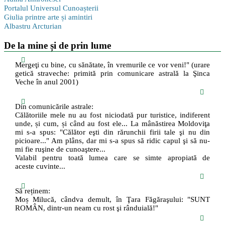
Portalul Universul Cunoașterii
Giulia printre arte și amintiri
Albastru Arcturian
De la mine și de prin lume
Mergeţi cu bine, cu sănătate, în vremurile ce vor veni!" (urare
getică straveche: primită prin comunicare astrală la Şinca
Veche în anul 2001)
Din comunicările astrale:
Călătoriile mele nu au fost niciodată pur turistice, indiferent
unde, și cum, și când au fost ele... La mânăstirea Moldoviţa
mi s-a spus: "Călător eşti din rărunchii firii tale şi nu din
picioare..." Am plâns, dar mi s-a spus să ridic capul şi să nu-
mi fie ruşine de cunoaştere...
Valabil pentru toată lumea care se simte apropiată de
aceste cuvinte...
Să reținem:
Moș Milucă, cândva demult, în Ţara Făgăraşului: "SUNT
ROMÂN, dintr-un neam cu rost şi rânduială!"