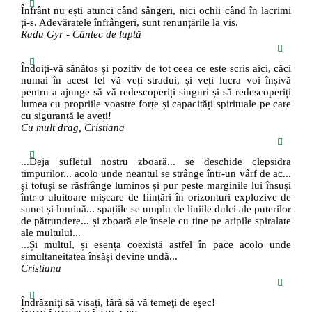
Înfrânt nu ești atunci când sângeri, nici ochii când în lacrimi
ți-s. Adevăratele înfrângeri, sunt renunțările la vis.
Radu Gyr - Cântec de luptă
Îndoiți-vă sănătos și pozitiv de tot ceea ce este scris aici, căci
numai în acest fel vă veți stradui, și veți lucra voi înșivă
pentru a ajunge să vă redescoperiți singuri și să redescoperiți
lumea cu propriile voastre forțe și capacități spirituale pe care
cu siguranță le aveți!
Cu mult drag, Cristiana
...Deja sufletul nostru zboară... se deschide clepsidra
timpurilor... acolo unde neantul se strânge într-un vârf de ac...
și totuși se răsfrânge luminos și pur peste marginile lui însuși
într-o uluitoare mișcare de ființări în orizonturi explozive de
sunet și lumină... spațiile se umplu de liniile dulci ale puterilor
de pătrundere... și zboară ele însele cu tine pe aripile spiralate
ale multului...
...Și multul, și esența coexistă astfel în pace acolo unde
simultaneitatea însăși devine undă...
Cristiana
Îndrăzniţi să visaţi, fără să vă temeţi de eşec!