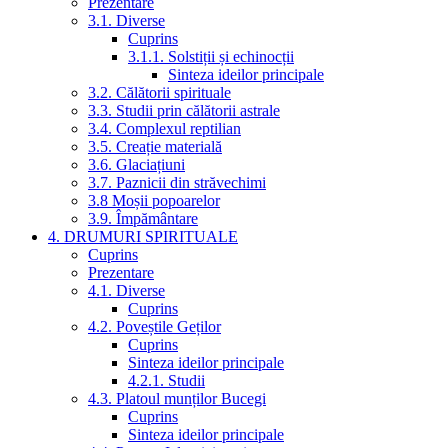
Prezentare
3.1. Diverse
Cuprins
3.1.1. Solstiții și echinocții
Sinteza ideilor principale
3.2. Călătorii spirituale
3.3. Studii prin călătorii astrale
3.4. Complexul reptilian
3.5. Creație materială
3.6. Glaciațiuni
3.7. Paznicii din străvechimi
3.8 Moșii popoarelor
3.9. Împământare
4. DRUMURI SPIRITUALE
Cuprins
Prezentare
4.1. Diverse
Cuprins
4.2. Poveștile Geților
Cuprins
Sinteza ideilor principale
4.2.1. Studii
4.3. Platoul munților Bucegi
Cuprins
Sinteza ideilor principale