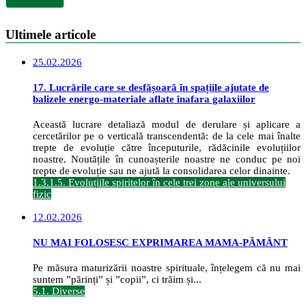
Ultimele articole
25.02.2026
17. Lucrările care se desfășoară în spațiile ajutate de
balizele energo-materiale aflate înafara galaxiilor
Această lucrare detaliază modul de derulare și aplicare a
cercetărilor pe o verticală transcendentă: de la cele mai înalte
trepte de evoluție către începuturile, rădăcinile evoluțiilor
noastre. Noutățile în cunoașterile noastre ne conduc pe noi
trepte de evoluție sau ne ajută la consolidarea celor dinainte.
1.3.1.5. Evoluțiile spiritelor în cele trei zone ale universului
fizic
12.02.2026
NU MAI FOLOSESC EXPRIMAREA MAMA-PĂMÂNT
Pe măsura maturizării noastre spirituale, înțelegem că nu mai
suntem ”părinți” și ”copii”, ci trăim și...
5.1. Diverse