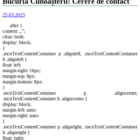
Bucuria Cunoașterii: Cerere de contact
25.03.2025
after {
content: „”;
clear: both;
display: block;
}
.mcnTextContentContainer p .alignleft, .mcnTextContentContainer
li .alignleft {
float: left;
margin-right: 16px;
margin-top: 8px;
margin-bottom: 8px;
}
.mcnTextContentContainer p .aligncenter,
.mcnTextContentContainer li .aligncenter {
display: block;
margin-left: auto;
margin-right: auto;
}
.mcnTextContentContainer p .alignright, .mcnTextContentContainer
li .alignright {
float: right;