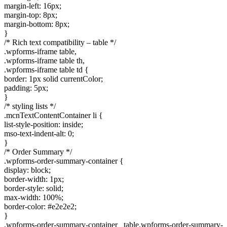
margin-left: 16px;
margin-top: 8px;
margin-bottom: 8px;
}
/* Rich text compatibility – table */
.wpforms-iframe table,
.wpforms-iframe table th,
.wpforms-iframe table td {
border: 1px solid currentColor;
padding: 5px;
}
/* styling lists */
.mcnTextContentContainer li {
list-style-position: inside;
mso-text-indent-alt: 0;
}
/* Order Summary */
.wpforms-order-summary-container {
display: block;
border-width: 1px;
border-style: solid;
max-width: 100%;
border-color: #e2e2e2;
}
.wpforms-order-summary-container table.wpforms-order-summary-