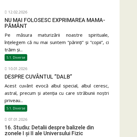
12.02.2026
NU MAI FOLOSESC EXPRIMAREA MAMA-
PĂMÂNT
Pe măsura maturizării noastre spirituale,
înțelegem că nu mai suntem ”părinți” și ”copii”, ci
trăim și...
5.1. Diverse
10.01.2026
DESPRE CUVÂNTUL ”DALB”
Acest cuvânt evocă albul special, albul ceresc,
astral, precum și atenția cu care străbunii noștri
priveau...
5.1. Diverse
07.01.2026
16. Studiu: Detalii despre balizele din
zonele I și II ale Universului Fizic