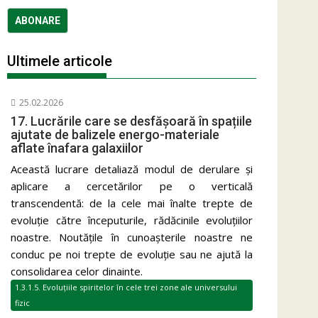
Ultimele articole
25.02.2026
17. Lucrările care se desfășoară în spațiile
ajutate de balizele energo-materiale
aflate înafara galaxiilor
Această lucrare detaliază modul de derulare și
aplicare a cercetărilor pe o verticală
transcendentă: de la cele mai înalte trepte de
evoluție către începuturile, rădăcinile evoluțiilor
noastre. Noutățile în cunoașterile noastre ne
conduc pe noi trepte de evoluție sau ne ajută la
consolidarea celor dinainte.
1.3.1.5. Evoluțiile spiritelor în cele trei zone ale universului
fizic