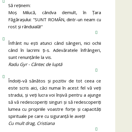
Să reținem:
Moș Milucă, cândva demult, în Ţara
Făgăraşului: "SUNT ROMÂN, dintr-un neam cu
rost şi rânduială!"
Înfrânt nu ești atunci când sângeri, nici ochii
când în lacrimi ți-s. Adevăratele înfrângeri,
sunt renunțările la vis.
Radu Gyr - Cântec de luptă
Îndoiți-vă sănătos și pozitiv de tot ceea ce
este scris aici, căci numai în acest fel vă veți
stradui, și veți lucra voi înșivă pentru a ajunge
să vă redescoperiți singuri și să redescoperiți
lumea cu propriile voastre forțe și capacități
spirituale pe care cu siguranță le aveți!
Cu mult drag, Cristiana