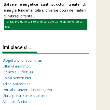
Balizele energetice sunt structuri create din
energie fundamentală și diverse tipuri de materii,
cu vibrații diferite...
1.3.1.5. Evoluțiile spiritelor în cele trei zone ale universului
fizic
Îmi place și…
Blogul unui om cuminte...
Ultimul anotimp...
Oglinzile Sufletului
Colivii pentru idei
Adina Amironesei
Portalul Universul Cunoașterii
Giulia printre arte și amintiri
Albastru Arcturian