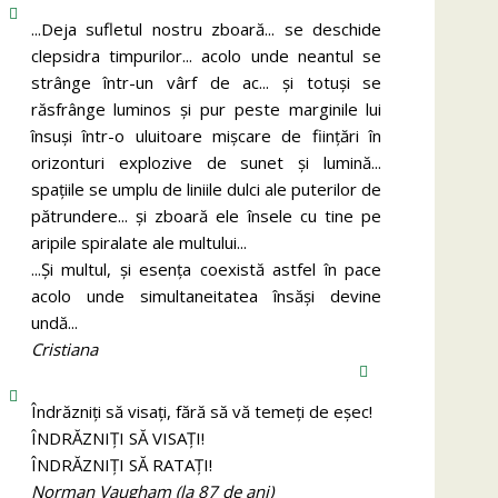
...Deja sufletul nostru zboară... se deschide
clepsidra timpurilor... acolo unde neantul se
strânge într-un vârf de ac... și totuși se
răsfrânge luminos și pur peste marginile lui
însuși într-o uluitoare mișcare de ființări în
orizonturi explozive de sunet și lumină...
spațiile se umplu de liniile dulci ale puterilor de
pătrundere... și zboară ele însele cu tine pe
aripile spiralate ale multului...
...Și multul, și esența coexistă astfel în pace
acolo unde simultaneitatea însăși devine
undă...
Cristiana
Îndrăzniţi să visaţi, fără să vă temeţi de eşec!
ÎNDRĂZNIȚI SĂ VISAȚI!
ÎNDRĂZNIȚI SĂ RATAȚI!
Norman Vaugham (la 87 de ani)