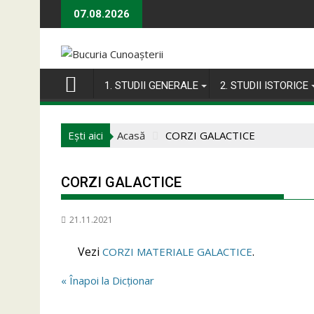
Skip
07.08.2026
to
content
1. STUDII GENERALE
2. STUDII ISTORICE
Ești aici
Acasă
CORZI GALACTICE
CORZI GALACTICE
21.11.2021
Vezi
.
CORZI MATERIALE GALACTICE
« Înapoi la Dicționar