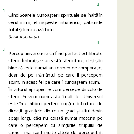
Când Soarele Cunoaşterii spirituale se înalţă în
cerul inimii, el risipeşte întunericul, pătrunde
totul şi luminează totul.
Sankaracharya
Percep universurile ca fiind perfect echilibrate
sferic. Îmbrațișez această sfericitate, deși știu
bine că este numai un termen de comparație,
doar de pe Pământul pe care îl percepem
acum, în acest fel pe care îl cunoaștem acum.
În viitorul apropiat le vom percepe dincolo de
sferic. Și vom numi asta în alt fel. Universul
este în echilibru perfect după o infinitate de
direcții: granițele dintre un grad și altul devin
spații largi, căci nu există numai materia pe
care o percepem cu simțurile trupului de
carne... mai sunt multe altele de perceput în