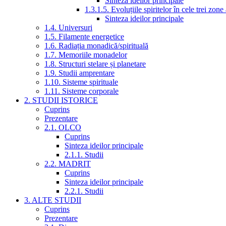
Sinteza ideilor principale
1.3.1.5. Evoluțiile spiritelor în cele trei zone
Sinteza ideilor principale
1.4. Universuri
1.5. Filamente energetice
1.6. Radiația monadică/spirituală
1.7. Memoriile monadelor
1.8. Structuri stelare și planetare
1.9. Studii amprentare
1.10. Sisteme spirituale
1.11. Sisteme corporale
2. STUDII ISTORICE
Cuprins
Prezentare
2.1. OLCO
Cuprins
Sinteza ideilor principale
2.1.1. Studii
2.2. MADRIT
Cuprins
Sinteza ideilor principale
2.2.1. Studii
3. ALTE STUDII
Cuprins
Prezentare