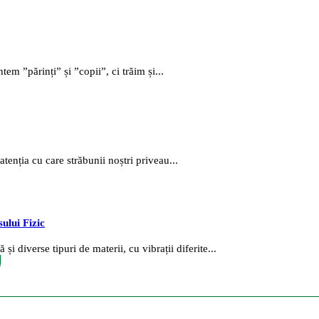
em ”părinți” și ”copii”, ci trăim și...
tenția cu care străbunii noștri priveau...
sului Fizic
i diverse tipuri de materii, cu vibrații diferite...
c