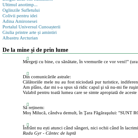
Ultimul anotimp...
Oglinzile Sufletului
Colivii pentru idei
Adina Amironesei
Portalul Universul Cunoașterii
Giulia printre arte și amintiri
Albastru Arcturian
De la mine și de prin lume
Mergeţi cu bine, cu sănătate, în vremurile ce vor veni!" (ur
Din comunicările astrale:
Călătoriile mele nu au fost niciodată pur turistice, indiferen
Am plâns, dar mi s-a spus să ridic capul şi să nu-mi fie ruşi
Valabil pentru toată lumea care se simte apropiată de aceste 
Să reținem:
Moș Milucă, cândva demult, în Ţara Făgăraşului: "SUNT RO
Înfrânt nu ești atunci când sângeri, nici ochii când în lacrimi
Radu Gyr - Cântec de luptă