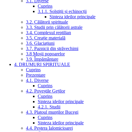
3.1. Diverse
Cuprins
3.1.1. Solstiții și echinocții
Sinteza ideilor principale
3.2. Călătorii spirituale
3.3. Studii prin călătorii astrale
3.4. Complexul reptilian
3.5. Creație materială
3.6. Glaciațiuni
3.7. Paznicii din străvechimi
3.8 Moșii popoarelor
3.9. Împământare
4. DRUMURI SPIRITUALE
Cuprins
Prezentare
4.1. Diverse
Cuprins
4.2. Poveștile Geților
Cuprins
Sinteza ideilor principale
4.2.1. Studii
4.3. Platoul munților Bucegi
Cuprins
Sinteza ideilor principale
4.4. Peștera Ialomicioarei