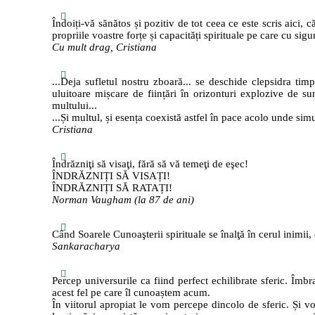
Îndoiți-vă sănătos și pozitiv de tot ceea ce este scris aici, 
propriile voastre forțe și capacități spirituale pe care cu sigu
Cu mult drag, Cristiana
...Deja sufletul nostru zboară... se deschide clepsidra timp
uluitoare mișcare de ființări în orizonturi explozive de sun
multului...
...Și multul, și esența coexistă astfel în pace acolo unde sim
Cristiana
Îndrăzniţi să visaţi, fără să vă temeţi de eşec!
ÎNDRĂZNIȚI SĂ VISAȚI!
ÎNDRĂZNIȚI SĂ RATAȚI!
Norman Vaugham (la 87 de ani)
Când Soarele Cunoaşterii spirituale se înalţă în cerul inimii, 
Sankaracharya
Percep universurile ca fiind perfect echilibrate sferic. Îm
acest fel pe care îl cunoaștem acum.
În viitorul apropiat le vom percepe dincolo de sferic. Și vom