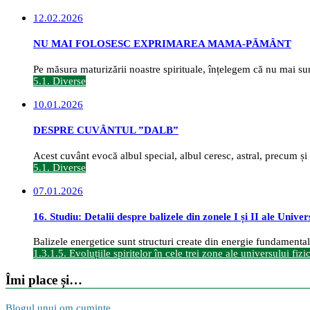
12.02.2026
NU MAI FOLOSESC EXPRIMAREA MAMA-PĂMÂNT
Pe măsura maturizării noastre spirituale, înțelegem că nu mai sunt
5.1. Diverse
10.01.2026
DESPRE CUVÂNTUL ”DALB”
Acest cuvânt evocă albul special, albul ceresc, astral, precum și a
5.1. Diverse
07.01.2026
16. Studiu: Detalii despre balizele din zonele I și II ale Univer
Balizele energetice sunt structuri create din energie fundamentală ș
1.3.1.5. Evoluțiile spiritelor în cele trei zone ale universului fizi
Îmi place și…
Blogul unui om cuminte...