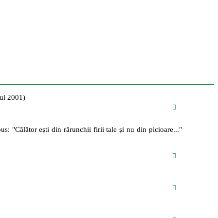
nul 2001)
: "Călător eşti din rărunchii firii tale şi nu din picioare..."