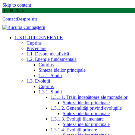
Skip to content
07.08.2026
Contact
Despre site
1. STUDII GENERALE
Cuprins
Prezentare
1.1. Despre metafizică
1.2. Energie fundamentală
Cuprins
Sinteza ideilor principale
1.2.1. Studii
1.3. Evoluții
Cuprins
1.3.1. Studii
1.3.1.1. Trăiri începătoare ale monadelor
Sinteza ideilor principale
1.3.1.2. Generalități privind evoluțiile
Sinteza ideilor principale
1.3.1.3. Evoluții filamentare
Sinteza ideilor principale
1.3.1.4. Evoluții primare