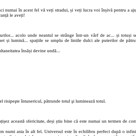
căci numai în acest fel vă veți stradui, și veți lucra voi înșivă pentru a 
ranță le aveți!
urilor... acolo unde neantul se strânge într-un vârf de ac... și totuși 
et și lumină... spațiile se umplu de liniile dulci ale puterilor de pătrun
ultaneitatea însăși devine undă...
el risipeşte întunericul, pătrunde totul şi luminează totul.
brațișez această sfericitate, deși știu bine că este numai un termen de 
 numi asta în alt fel. Universul este în echilibru perfect după o infinita