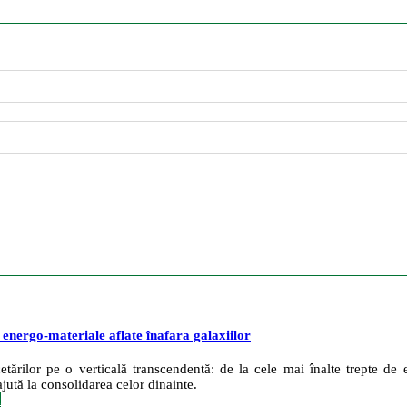
e energo-materiale aflate înafara galaxiilor
tărilor pe o verticală transcendentă: de la cele mai înalte trepte de ev
jută la consolidarea celor dinainte.
c