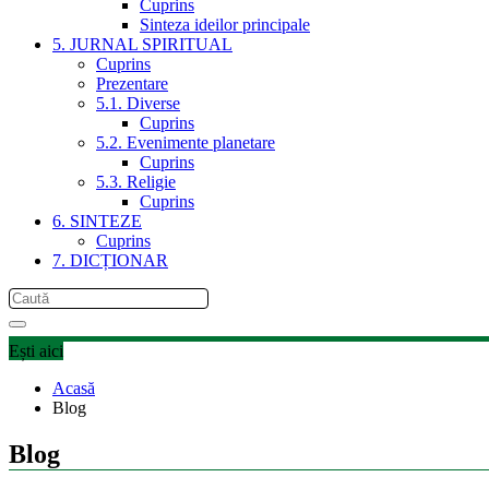
Cuprins
Sinteza ideilor principale
5. JURNAL SPIRITUAL
Cuprins
Prezentare
5.1. Diverse
Cuprins
5.2. Evenimente planetare
Cuprins
5.3. Religie
Cuprins
6. SINTEZE
Cuprins
7. DICȚIONAR
Ești aici
Acasă
Blog
Blog