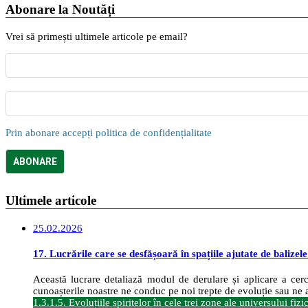
Abonare la Noutăți
Vrei să primești ultimele articole pe email?
Prin abonare accepți politica de confidențialitate
Ultimele articole
25.02.2026
17. Lucrările care se desfășoară în spațiile ajutate de balizel
Această lucrare detaliază modul de derulare și aplicare a cerce
cunoașterile noastre ne conduc pe noi trepte de evoluție sau ne a
1.3.1.5. Evoluțiile spiritelor în cele trei zone ale universului fizi