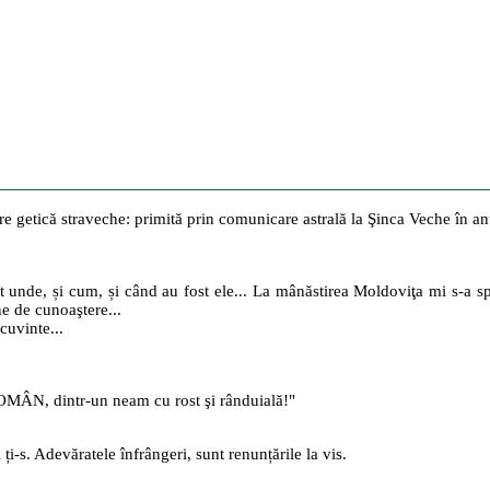
are getică straveche: primită prin comunicare astrală la Şinca Veche în a
t unde, și cum, și când au fost ele... La mânăstirea Moldoviţa mi s-a spus
ne de cunoaştere...
cuvinte...
MÂN, dintr-un neam cu rost şi rânduială!"
 ți-s. Adevăratele înfrângeri, sunt renunțările la vis.