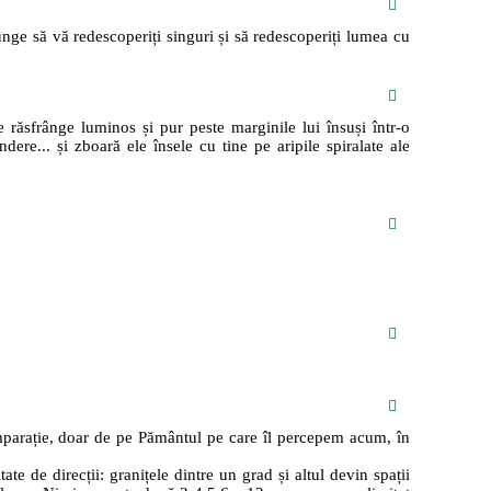
ajunge să vă redescoperiți singuri și să redescoperiți lumea cu
se răsfrânge luminos și pur peste marginile lui însuși într-o
dere... și zboară ele însele cu tine pe aripile spiralate ale
comparație, doar de pe Pământul pe care îl percepem acum, în
te de direcții: granițele dintre un grad și altul devin spații