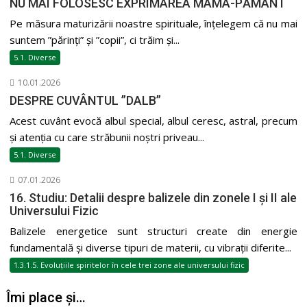
NU MAI FOLOSESC EXPRIMAREA MAMA-PĂMÂNT
Pe măsura maturizării noastre spirituale, înțelegem că nu mai
suntem ”părinți” și ”copii”, ci trăim și...
5.1. Diverse
10.01.2026
DESPRE CUVÂNTUL ”DALB”
Acest cuvânt evocă albul special, albul ceresc, astral, precum
și atenția cu care străbunii noștri priveau...
5.1. Diverse
07.01.2026
16. Studiu: Detalii despre balizele din zonele I și II ale
Universului Fizic
Balizele energetice sunt structuri create din energie
fundamentală și diverse tipuri de materii, cu vibrații diferite...
1.3.1.5. Evoluțiile spiritelor în cele trei zone ale universului fizic
Îmi place și…