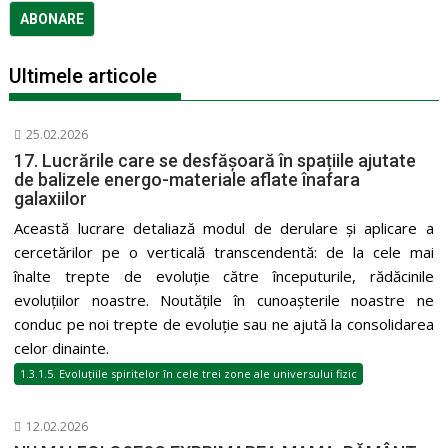
Ultimele articole
25.02.2026
17. Lucrările care se desfășoară în spațiile ajutate
de balizele energo-materiale aflate înafara
galaxiilor
Această lucrare detaliază modul de derulare și aplicare a
cercetărilor pe o verticală transcendentă: de la cele mai
înalte trepte de evoluție către începuturile, rădăcinile
evoluțiilor noastre. Noutățile în cunoașterile noastre ne
conduc pe noi trepte de evoluție sau ne ajută la consolidarea
celor dinainte.
1.3.1.5. Evoluțiile spiritelor în cele trei zone ale universului fizic
12.02.2026