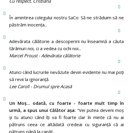
Cu respect, Cristiana
În amintirea colegului nostru SaCo: Să ne străduim să ne
păstrăm inocenţa...
Adevărata călătorie a descoperirii nu înseamnă a căuta
tărâmuri noi, ci a vedea cu ochi noi...
Marcel Proust - Adevărata călătorie
Atunci când lucrurile nevăzute devin evidente nu mai poți
să revii la ignoranță.
Lee Caroll - Drumul spre Acasă
Un Moş... odată, cu foarte - foarte mult timp în
urmă, a spus unui Călător aşa:
"Vei putea deveni moş
şi tu atunci când îţi va fi foarte clar în minte că nu ai
pătruns ceea ce altădată credeai cu siguranţă că ai
pătruns până la capăt...