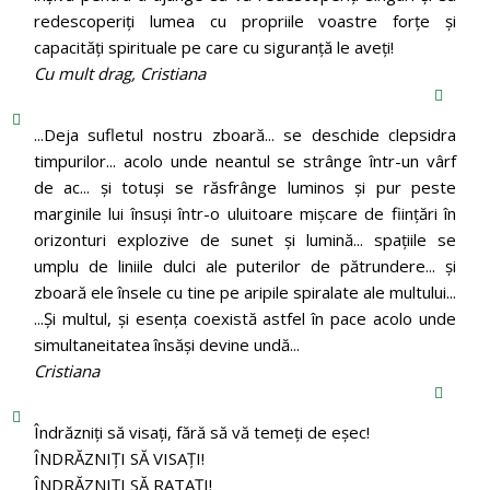
redescoperiți lumea cu propriile voastre forțe și
capacități spirituale pe care cu siguranță le aveți!
Cu mult drag, Cristiana
...Deja sufletul nostru zboară... se deschide clepsidra
timpurilor... acolo unde neantul se strânge într-un vârf
de ac... și totuși se răsfrânge luminos și pur peste
marginile lui însuși într-o uluitoare mișcare de ființări în
orizonturi explozive de sunet și lumină... spațiile se
umplu de liniile dulci ale puterilor de pătrundere... și
zboară ele însele cu tine pe aripile spiralate ale multului...
...Și multul, și esența coexistă astfel în pace acolo unde
simultaneitatea însăși devine undă...
Cristiana
Îndrăzniţi să visaţi, fără să vă temeţi de eşec!
ÎNDRĂZNIȚI SĂ VISAȚI!
ÎNDRĂZNIȚI SĂ RATAȚI!