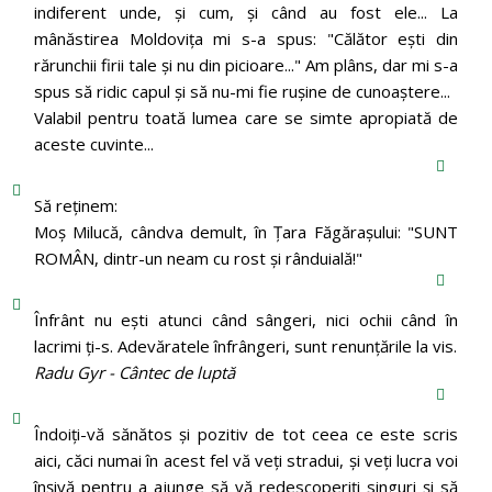
indiferent unde, și cum, și când au fost ele... La
mânăstirea Moldoviţa mi s-a spus: "Călător eşti din
rărunchii firii tale şi nu din picioare..." Am plâns, dar mi s-a
spus să ridic capul şi să nu-mi fie ruşine de cunoaştere...
Valabil pentru toată lumea care se simte apropiată de
aceste cuvinte...
Să reținem:
Moș Milucă, cândva demult, în Ţara Făgăraşului: "SUNT
ROMÂN, dintr-un neam cu rost şi rânduială!"
Înfrânt nu ești atunci când sângeri, nici ochii când în
lacrimi ți-s. Adevăratele înfrângeri, sunt renunțările la vis.
Radu Gyr - Cântec de luptă
Îndoiți-vă sănătos și pozitiv de tot ceea ce este scris
aici, căci numai în acest fel vă veți stradui, și veți lucra voi
înșivă pentru a ajunge să vă redescoperiți singuri și să