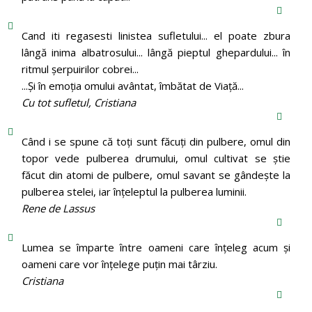
Cand iti regasesti linistea sufletului... el poate zbura
lângă inima albatrosului... lângă pieptul ghepardului... în
ritmul şerpuirilor cobrei...
...Şi în emoţia omului avântat, îmbătat de Viaţă...
Cu tot sufletul, Cristiana
Când i se spune că toți sunt făcuți din pulbere, omul din
topor vede pulberea drumului, omul cultivat se știe
făcut din atomi de pulbere, omul savant se gândește la
pulberea stelei, iar înțeleptul la pulberea luminii.
Rene de Lassus
Lumea se împarte între oameni care înțeleg acum și
oameni care vor înțelege puțin mai târziu.
Cristiana