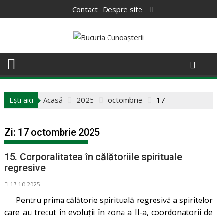
Skip
Contact
Despre site
to
content
Ești aici
Acasă
2025
octombrie
17
Zi:
17 octombrie 2025
15. Corporalitatea în călătoriile spirituale
regresive
17.10.2025
Pentru prima călătorie spirituală regresivă a spiritelor
care au trecut în evoluții în zona a II-a, coordonatorii de