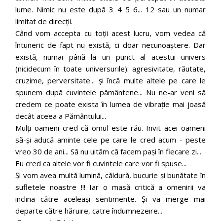
lume. Nimic nu este după 3 4 5 6... 12 sau un numar
limitat de direcții.
Când vom accepta cu toții acest lucru, vom vedea că
întuneric de fapt nu există, ci doar necunoaștere. Dar
există, numai până la un punct al acestui univers
(nicidecum în toate universurile): agresivitate, răutate,
cruzime, perversitate... și încă multe altele pe care le
spunem după cuvintele pământene... Nu ne-ar veni să
credem ce poate exista în lumea de vibrație mai joasă
decât aceea a Pământului...
Mulți oameni cred că omul este rău. Invit acei oameni
să-și aducă aminte cele pe care le cred acum - peste
vreo 30 de ani... Să nu uităm că facem pași în fiecare zi...
Eu cred ca altele vor fi cuvintele care vor fi spuse...
Și vom avea multă lumină, căldură, bucurie și bunătate în
sufletele noastre !!! Iar o masă critică a omenirii va
inclina către aceleași sentimente. Și va merge mai
departe către hăruire, catre îndumnezeire...