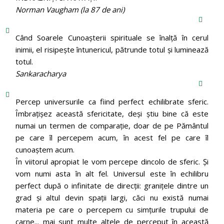
Norman Vaugham (la 87 de ani)
Când Soarele Cunoaşterii spirituale se înalţă în cerul
inimii, el risipeşte întunericul, pătrunde totul şi luminează
totul.
Sankaracharya
Percep universurile ca fiind perfect echilibrate sferic.
Îmbrațișez această sfericitate, deși știu bine că este
numai un termen de comparație, doar de pe Pământul
pe care îl percepem acum, în acest fel pe care îl
cunoaștem acum.
În viitorul apropiat le vom percepe dincolo de sferic. Și
vom numi asta în alt fel. Universul este în echilibru
perfect după o infinitate de direcții: granițele dintre un
grad și altul devin spații largi, căci nu există numai
materia pe care o percepem cu simțurile trupului de
carne... mai sunt multe altele de perceput în această