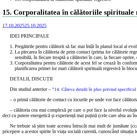
15. Corporalitatea în călătoriile spirituale
17.10.2025
25.10.2025
IDEI PRINCIPALE
Pregătirile pentru călătorii să fac mai întâi în planul local al evo
La plecarea în călătoria de prim contact (prima lor călătorie regr
sensibilă, în fiecare treaptă a călătoriei în care, la fiecare oprir
Corporalitatea pentru călătorie de acest fel se crează în conformi
planificarea primei lor mari călătorii spirituală regresivă în blocu
DETALII, DISCUȚII
Din studiul anterior –
”14. Câteva detalii în plus privind specificul 
– o primă călătorie de contact cu locurile pe unde vor face călători
– călătoria cea mai complexă pe care o pot face la nivelul evoluției
deci cu putere energetică și experiență mai puțină (cele care abia au înce
Ne trebuie să știm toate acestea întrucât mai mult de jumătate (cc
pricepere a acestor spirite în viața socială curentă, cunoscând situația 