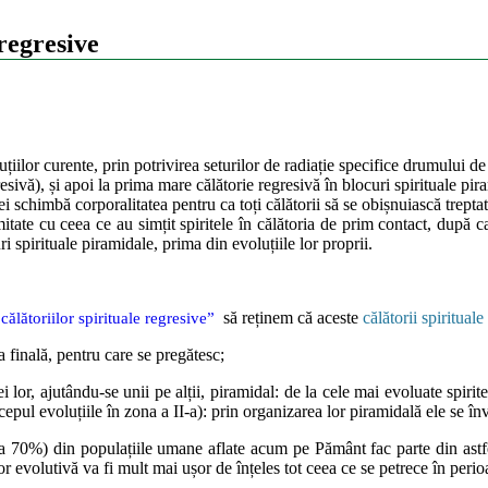
 regresive
luțiilor curente, prin potrivirea seturilor de radiație specifice drumului d
esivă), și apoi la prima mare călătorie regresivă în blocuri spirituale pi
e, ei schimbă corporalitatea pentru ca toți călătorii să se obișnuiască trepta
tate cu ceea ce au simțit spiritele în călătoria de prim contact, după car
ri spirituale piramidale, prima din evoluțiile lor proprii.
să reținem că aceste
călătorii spirituale
călătoriilor spirituale regresive”
a finală, pentru care se pregătesc;
 lor, ajutându-se unii pe alții, piramidal: de la cele mai evoluate spirit
pul evoluțiile în zona a II-a): prin organizarea lor piramidală ele se înva
a 70%) din populațiile umane aflate acum pe Pământ fac parte din astfel
lor evolutivă va fi mult mai ușor de înțeles tot ceea ce se petrece în per