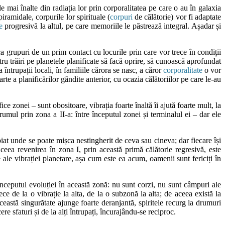
le mai înalte din radiația lor prin corporalitatea pe care o au în galaxia
iramidale, corpurile lor spirituale (
corpuri
de călătorie) vor fi adaptate
e
progresivă la altul, pe care memoriile le păstrează integral. Așadar și
 ca grupuri de un prim contact cu locurile prin care vor trece în condiții
tru trăiri pe planetele planificate să facă oprire, să cunoască aprofundat
 întrupații locali, în familiile cărora se nasc, a căror
corporalitate
o vor
arte a planificărilor gândite anterior, cu ocazia călătoriilor pe care le-au
ce zonei – sunt obositoare, vibrația foarte înaltă îi ajută foarte mult, la
rumul prin zona a II-a: între începutul zonei și terminalul ei – dar ele
iat unde se poate mișca nestingherit de ceva sau cineva; dar fiecare își
 aceea revenirea în zona I, prin această primă călătorie regresivă, este
ale vibrației planetare, așa cum este ea acum, oamenii sunt fericiți în
 începutul evoluției în această zonă: nu sunt corzi, nu sunt câmpuri ale
ece de la o vibrație la alta, de la o subzonă la alta; de aceea există la
ceastă singurătate ajunge foarte deranjantă, spiritele recurg la drumuri
 sfaturi și de la alți întrupați, încurajându-se reciproc.