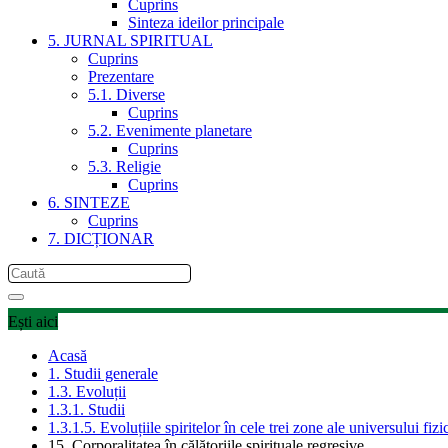
Cuprins
Sinteza ideilor principale
5. JURNAL SPIRITUAL
Cuprins
Prezentare
5.1. Diverse
Cuprins
5.2. Evenimente planetare
Cuprins
5.3. Religie
Cuprins
6. SINTEZE
Cuprins
7. DICȚIONAR
Ești aici
Acasă
1. Studii generale
1.3. Evoluții
1.3.1. Studii
1.3.1.5. Evoluțiile spiritelor în cele trei zone ale universului fizi
15. Corporalitatea în călătoriile spirituale regresive