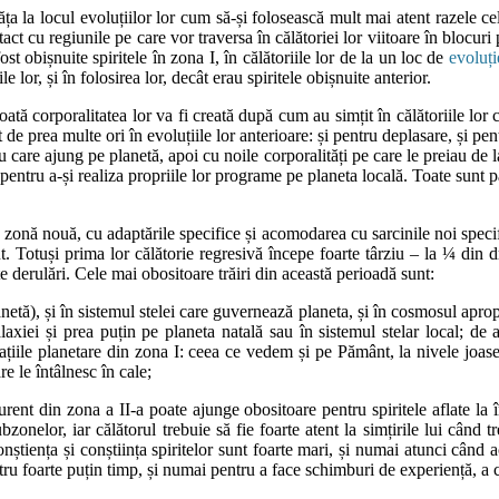
văța la locul evoluțiilor lor cum să-și folosească mult mai atent razele ce
t cu regiunile pe care vor traversa în călătoriei lor viitoare în blocuri p
st obișnuite spiritele în zona I, în călătoriile lor de la un loc de
evoluți
e lor, și în folosirea lor, decât erau spiritele obișnuite anterior.
oată corporalitatea lor va fi creată după cum au simțit în călătoriile lor
 de prea multe ori în evoluțiile lor anterioare: și pentru deplasare, și pen
u care ajung pe planetă, apoi cu noile corporalități pe care le preiau de la
i pentru a-și realiza propriile lor programe pe planeta locală. Toate sunt p
r-o zonă nouă, cu adaptările specifice și acomodarea cu sarcinile noi specifi
ut. Totuși prima lor călătorie regresivă începe foarte târziu – la ¼ din d
e derulări. Cele mai obositoare trăiri din această perioadă sunt:
netă), și în sistemul stelei care guvernează planeta, și în cosmosul aprop
galaxiei și prea puțin pe planeta natală sau în sistemul stelar local; de
ațiile planetare din zona I: ceea ce vedem și pe Pământ, la nivele joase 
re le întâlnesc în cale;
curent din zona a II-a poate ajunge obositoare pentru spiritele aflate la
zonelor, iar călătorul trebuie să fie foarte atent la simțirile lui când tr
nștiența și conștiința spiritelor sunt foarte mari, și numai atunci când a
 foarte puțin timp, și numai pentru a face schimburi de experiență, a cere