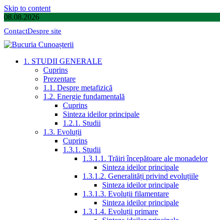
Skip to content
08.08.2026
Contact
Despre site
1. STUDII GENERALE
Cuprins
Prezentare
1.1. Despre metafizică
1.2. Energie fundamentală
Cuprins
Sinteza ideilor principale
1.2.1. Studii
1.3. Evoluții
Cuprins
1.3.1. Studii
1.3.1.1. Trăiri începătoare ale monadelor
Sinteza ideilor principale
1.3.1.2. Generalități privind evoluțiile
Sinteza ideilor principale
1.3.1.3. Evoluții filamentare
Sinteza ideilor principale
1.3.1.4. Evoluții primare