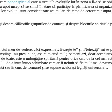
ecare
popor spiritual
care a trecut în evoluțiile lor în zona a II-a să se o
a apoi încep să se simtă în stare să participe la planificarea și organi
r lor evoluții sunt conștientizate acumulări de teme de cercetare asupra
despre călătoriile grupurilor de contact, și despre blocurile spirituale 
ctul meu de vedere, căci expresiile „Trezeşte-te” şi „Netreziţi” mi se 
ştiinţei nu presupune, aşa cum cred mulţi oameni azi, doar acceptarea
tot și de toate, este o îmbogăţire spirituală pentru orice om, de la cel mai
ui de a intra într-o schimbare care ar fi trebuit să fie mult mai devreme
entă sau în curs de formare) şi se supune aceloraşi legităţi universale…