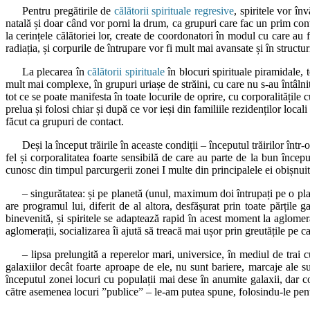
Pentru pregătirile de
călătorii spirituale regresive
, spiritele vor în
natală și doar când vor porni la drum, ca grupuri care fac un prim contac
la cerințele călătoriei lor, create de coordonatori în modul cu care au fo
radiația, și corpurile de întrupare vor fi mult mai avansate și în structuril
La plecarea în
călătorii spirituale
în blocuri spirituale piramidale, t
mult mai complexe, în grupuri uriașe de străini, cu care nu s-au întâlnit
tot ce se poate manifesta în toate locurile de oprire, cu corporalitățile c
prelua și folosi chiar și după ce vor ieși din familiile rezidenților local
făcut ca grupuri de contact.
Deși la început trăirile în aceaste condiții – începutul trăirilor înt
fel și corporalitatea foarte sensibilă de care au parte de la bun încep
cunosc din timpul parcurgerii zonei I multe din principalele ei obișnuit
– singurătatea: și pe planetă (unul, maximum doi întrupați pe o pla
are programul lui, diferit de al altora, desfășurat prin toate părțile 
binevenită, și spiritele se adaptează rapid în acest moment la aglomer
aglomerații, socializarea îi ajută să treacă mai ușor prin greutățile pe ca
– lipsa prelungită a reperelor mari, universice, în mediul de trai 
galaxiilor decât foarte aproape de ele, nu sunt bariere, marcaje ale sub
începutul zonei locuri cu populații mai dese în anumite galaxii, dar co
către asemenea locuri ”publice” – le-am putea spune, folosindu-le pentru