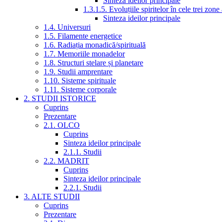
Sinteza ideilor principale
1.3.1.5. Evoluțiile spiritelor în cele trei zone
Sinteza ideilor principale
1.4. Universuri
1.5. Filamente energetice
1.6. Radiația monadică/spirituală
1.7. Memoriile monadelor
1.8. Structuri stelare și planetare
1.9. Studii amprentare
1.10. Sisteme spirituale
1.11. Sisteme corporale
2. STUDII ISTORICE
Cuprins
Prezentare
2.1. OLCO
Cuprins
Sinteza ideilor principale
2.1.1. Studii
2.2. MADRIT
Cuprins
Sinteza ideilor principale
2.2.1. Studii
3. ALTE STUDII
Cuprins
Prezentare