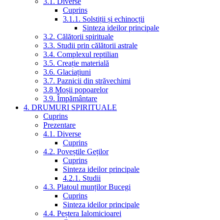
3.1. Diverse
Cuprins
3.1.1. Solstiții și echinocții
Sinteza ideilor principale
3.2. Călătorii spirituale
3.3. Studii prin călătorii astrale
3.4. Complexul reptilian
3.5. Creație materială
3.6. Glaciațiuni
3.7. Paznicii din străvechimi
3.8 Moșii popoarelor
3.9. Împământare
4. DRUMURI SPIRITUALE
Cuprins
Prezentare
4.1. Diverse
Cuprins
4.2. Poveștile Geților
Cuprins
Sinteza ideilor principale
4.2.1. Studii
4.3. Platoul munților Bucegi
Cuprins
Sinteza ideilor principale
4.4. Peștera Ialomicioarei