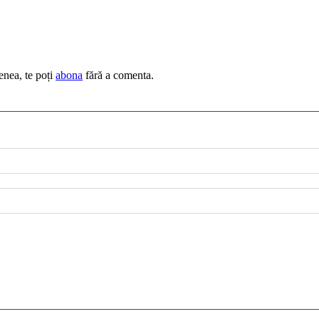
enea, te poți
abona
fără a comenta.