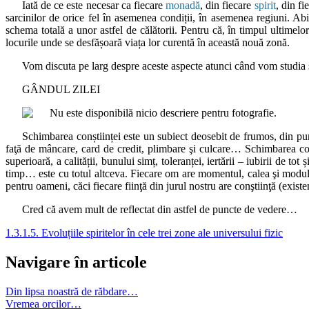
Iată de ce este necesar ca fiecare
monadă
, din fiecare
spirit
, din fi
sarcinilor de orice fel în asemenea condiții, în asemenea regiuni. Abi
schema totală a unor astfel de călătorii. Pentru că, în timpul ultimelo
locurile unde se desfășoară viața lor curentă în această nouă zonă.
Vom discuta pe larg despre aceste aspecte atunci când vom studia și 
GÂNDUL ZILEI
Schimbarea conștiinței este un subiect deosebit de frumos, din pun
faţă de mâncare, card de credit, plimbare şi culcare… Schimbarea con
superioară, a calității, bunului simț, toleranței, iertării – iubirii de 
timp… este cu totul altceva. Fiecare om are momentul, calea şi modul l
pentru oameni, căci fiecare fiinţă din jurul nostru are conştiinţă (exist
Cred că avem mult de reflectat din astfel de puncte de vedere…
1.3.1.5. Evoluțiile spiritelor în cele trei zone ale universului fizic
Navigare în articole
Din lipsa noastră de răbdare…
Vremea orcilor…