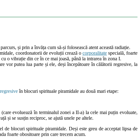
e parcurs, și prin a învăța cum să-și folosească atent această radiație.
ramidale, coordonatorii de evoluții crează o
corporalitate
specială, foarte
t cu o vibrație din ce în ce mai joasă, până la intrarea în zona I.
e vor putea lua parte și ele, deși începătoare în călătorii regresive, la
 regresive
în blocuri spirituale piramidale au două mari etape:
e (care evoluează în terminalul zonei a II-a) la cele mai puțin evoluate,
ță și se susțin reciproc, se ajută unele pe altele.
 de blocuri spirituale piramidale. Deși este greu de acceptat lipsa de
ioada foarte obositoare prin care trecem acum.