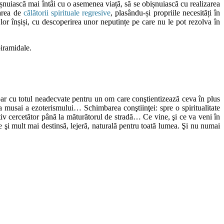
bișnuiască mai întâi cu o asemenea viață, să se obișnuiască cu realizarea
zarea de
călătorii spirituale regresive
, plasându-și propriile necesități în
 lor înșiși, cu descoperirea unor neputințe pe care nu le pot rezolva în
piramidale.
par cu totul neadecvate pentru un om care conştientizează ceva în plus
 musai a ezoterismului… Schimbarea conştiinţei: spre o spiritualitate
 activ cercetător până la măturătorul de stradă… Ce vine, şi ce va veni în
 şi mult mai destinsă, lejeră, naturală pentru toată lumea. Şi nu numai