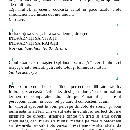
ale multului...
...Și multul, și esența coexistă astfel în pace acolo unde
simultaneitatea însăși devine undă...
Cristiana
Îndrăzniţi să visaţi, fără să vă temeţi de eşec!
ÎNDRĂZNIȚI SĂ VISAȚI!
ÎNDRĂZNIȚI SĂ RATAȚI!
Norman Vaugham (la 87 de ani)
Când Soarele Cunoaşterii spirituale se înalţă în cerul inimii, el
risipeşte întunericul, pătrunde totul şi luminează totul.
Sankaracharya
Percep universurile ca fiind perfect echilibrate sferic.
Îmbrațișez această sfericitate, deși știu bine că este numai un
termen de comparație, doar de pe Pământul pe care îl
percepem acum, în acest fel pe care îl cunoaștem acum.
În viitorul apropiat le vom percepe dincolo de sferic. Și vom
numi asta în alt fel. Universul este în echilibru perfect după o
infinitate de direcții: granițele dintre un grad și altul devin
spații largi, căci nu există numai materia pe care o percepem
cu simțurile trupului de carne... mai sunt multe altele de