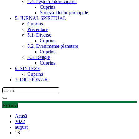
4.4. Peștera Ialomicioarei
Cuprins
Sinteza ideilor principale
5. JURNAL SPIRITUAL
Cuprins
Prezentare
5.1. Diverse
Cuprins
5.2. Evenimente planetare
Cuprins
5.3. Religie
Cuprins
6. SINTEZE
Cuprins
7. DICȚIONAR
Ești aici
Acasă
2022
august
13