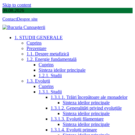
Skip to content
09.08.2026
Contact
Despre site
1. STUDII GENERALE
Cuprins
Prezentare
1.1. Despre metafizică
1.2. Energie fundamentală
Cuprins
Sinteza ideilor principale
1.2.1. Studii
1.3. Evoluții
Cuprins
1.3.1. Studii
1.3.1.1. Trăiri începătoare ale monadelor
Sinteza ideilor principale
1.3.1.2. Generalități privind evoluțiile
Sinteza ideilor principale
1.3.1.3. Evoluții filamentare
Sinteza ideilor principale
1.3.1.4. Evoluții primare