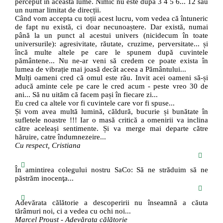
perceput în această lume. Nimic nu este după 3 4 5 6... 12 sau
un numar limitat de direcții.
Când vom accepta cu toții acest lucru, vom vedea că întuneric
de fapt nu există, ci doar necunoaștere. Dar există, numai
până la un punct al acestui univers (nicidecum în toate
universurile): agresivitate, răutate, cruzime, perversitate... și
încă multe altele pe care le spunem după cuvintele
pământene... Nu ne-ar veni să credem ce poate exista în
lumea de vibrație mai joasă decât aceea a Pământului...
Mulți oameni cred că omul este rău. Invit acei oameni să-și
aducă aminte cele pe care le cred acum - peste vreo 30 de
ani... Să nu uităm că facem pași în fiecare zi...
Eu cred ca altele vor fi cuvintele care vor fi spuse...
Și vom avea multă lumină, căldură, bucurie și bunătate în
sufletele noastre !!! Iar o masă critică a omenirii va inclina
către aceleași sentimente. Și va merge mai departe către
hăruire, catre îndumnezeire...
Cu respect, Cristiana
În amintirea colegului nostru SaCo: Să ne străduim să ne
păstrăm inocenţa...
Adevărata călătorie a descoperirii nu înseamnă a căuta
tărâmuri noi, ci a vedea cu ochi noi...
Marcel Proust - Adevărata călătorie