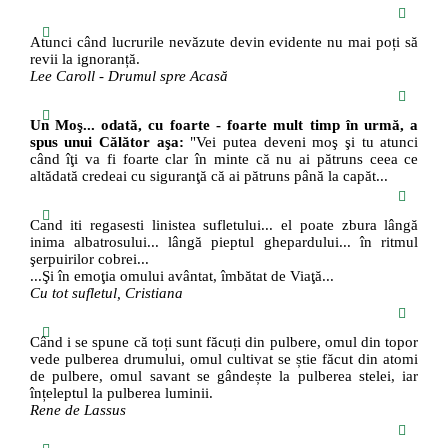
Atunci când lucrurile nevăzute devin evidente nu mai poți să
revii la ignoranță.
Lee Caroll - Drumul spre Acasă
Un Moş... odată, cu foarte - foarte mult timp în urmă, a
spus unui Călător aşa:
"Vei putea deveni moş şi tu atunci
când îţi va fi foarte clar în minte că nu ai pătruns ceea ce
altădată credeai cu siguranţă că ai pătruns până la capăt...
Cand iti regasesti linistea sufletului... el poate zbura lângă
inima albatrosului... lângă pieptul ghepardului... în ritmul
şerpuirilor cobrei...
...Şi în emoţia omului avântat, îmbătat de Viaţă...
Cu tot sufletul, Cristiana
Când i se spune că toți sunt făcuți din pulbere, omul din topor
vede pulberea drumului, omul cultivat se știe făcut din atomi
de pulbere, omul savant se gândește la pulberea stelei, iar
înțeleptul la pulberea luminii.
Rene de Lassus