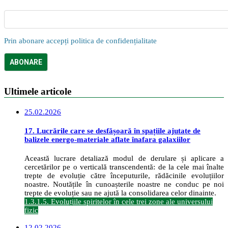
Prin abonare accepți politica de confidențialitate
Ultimele articole
25.02.2026
17. Lucrările care se desfășoară în spațiile ajutate de
balizele energo-materiale aflate înafara galaxiilor
Această lucrare detaliază modul de derulare și aplicare a
cercetărilor pe o verticală transcendentă: de la cele mai înalte
trepte de evoluție către începuturile, rădăcinile evoluțiilor
noastre. Noutățile în cunoașterile noastre ne conduc pe noi
trepte de evoluție sau ne ajută la consolidarea celor dinainte.
1.3.1.5. Evoluțiile spiritelor în cele trei zone ale universului
fizic
12.02.2026