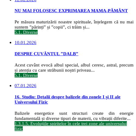
NU MAI FOLOSESC EXPRIMAREA MAMA-PĂMÂNT
Pe măsura maturizării noastre spirituale, înțelegem că nu mai
suntem ”părinți” și ”copii”, ci trăim și...
5.1. Diverse
10.01.2026
DESPRE CUVÂNTUL ”DALB”
Acest cuvânt evocă albul special, albul ceresc, astral, precum
și atenția cu care străbunii noștri priveau...
5.1. Diverse
07.01.2026
16. Studiu: Detalii despre balizele din zonele I și II ale
Universului Fizic
Balizele energetice sunt structuri create din energie
fundamentală și diverse tipuri de materii, cu vibrații diferite...
1.3.1.5. Evoluțiile spiritelor în cele trei zone ale universului
fizic