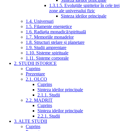
Sinteza ideilor principale
1.3.1.5. Evoluțiile spiritelor în cele trei
zone ale universului fizic
Sinteza ideilor principale
1.4. Universuri
1.5. Filamente energetice
1.6. Radiația monadică/spirituală
1.7. Memoriile monadelor
1.8. Structuri stelare și planetare
1.9. Studii amprentare
1.10. Sisteme spirituale
1.11. Sisteme corporale
2. STUDII ISTORICE
Cuprins
Prezentare
2.1. OLCO
Cuprins
Sinteza ideilor principale
2.1.1. Studii
2.2. MADRIT
Cuprins
Sinteza ideilor principale
2.2.1. Studii
3. ALTE STUDII
Cuprins