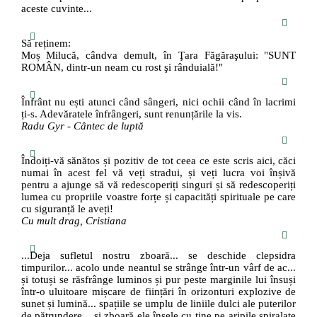
aceste cuvinte...
Să reținem:
Moș Milucă, cândva demult, în Ţara Făgăraşului: "SUNT
ROMÂN, dintr-un neam cu rost şi rânduială!"
Înfrânt nu ești atunci când sângeri, nici ochii când în lacrimi
ți-s. Adevăratele înfrângeri, sunt renunțările la vis.
Radu Gyr - Cântec de luptă
Îndoiți-vă sănătos și pozitiv de tot ceea ce este scris aici, căci
numai în acest fel vă veți stradui, și veți lucra voi înșivă
pentru a ajunge să vă redescoperiți singuri și să redescoperiți
lumea cu propriile voastre forțe și capacități spirituale pe care
cu siguranță le aveți!
Cu mult drag, Cristiana
...Deja sufletul nostru zboară... se deschide clepsidra
timpurilor... acolo unde neantul se strânge într-un vârf de ac...
și totuși se răsfrânge luminos și pur peste marginile lui însuși
într-o uluitoare mișcare de ființări în orizonturi explozive de
sunet și lumină... spațiile se umplu de liniile dulci ale puterilor
de pătrundere... și zboară ele însele cu tine pe aripile spiralate