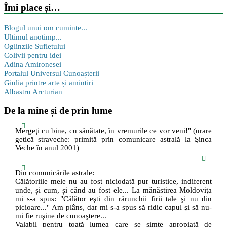
Îmi place și…
Blogul unui om cuminte...
Ultimul anotimp...
Oglinzile Sufletului
Colivii pentru idei
Adina Amironesei
Portalul Universul Cunoașterii
Giulia printre arte și amintiri
Albastru Arcturian
De la mine și de prin lume
Mergeţi cu bine, cu sănătate, în vremurile ce vor veni!" (urare
getică straveche: primită prin comunicare astrală la Şinca
Veche în anul 2001)
Din comunicările astrale:
Călătoriile mele nu au fost niciodată pur turistice, indiferent
unde, și cum, și când au fost ele... La mânăstirea Moldoviţa
mi s-a spus: "Călător eşti din rărunchii firii tale şi nu din
picioare..." Am plâns, dar mi s-a spus să ridic capul şi să nu-
mi fie ruşine de cunoaştere...
Valabil pentru toată lumea care se simte apropiată de