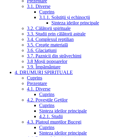
Prezentare
3.1. Diverse
Cuprins
3.1.1. Solstiții și echinocții
Sinteza ideilor principale
3.2. Călătorii spirituale
3.3. Studii prin călătorii astrale
3.4. Complexul reptilian
3.5. Creație materială
3.6. Glaciațiuni
3.7. Paznicii din străvechimi
3.8 Moșii popoarelor
3.9. Împământare
4. DRUMURI SPIRITUALE
Cuprins
Prezentare
4.1. Diverse
Cuprins
4.2. Poveștile Geților
Cuprins
Sinteza ideilor principale
4.2.1. Studii
4.3. Platoul munților Bucegi
Cuprins
Sinteza ideilor principale