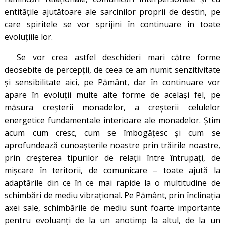
entitățile ajutătoare ale sarcinilor proprii de destin, pe
care spiritele se vor sprijini în continuare în toate
evoluțiile lor.
Se vor crea astfel deschideri mari către forme
deosebite de percepții, de ceea ce am numit senzitivitate
și sensibilitate aici, pe Pământ, dar în continuare vor
apare în evoluții multe alte forme de același fel, pe
măsura creșterii monadelor, a creșterii celulelor
energetice fundamentale interioare ale monadelor. Știm
acum cum cresc, cum se îmbogățesc și cum se
aprofundează cunoașterile noastre prin trăirile noastre,
prin creșterea tipurilor de relații între întrupați, de
mișcare în teritorii, de comunicare – toate ajută la
adaptările din ce în ce mai rapide la o multitudine de
schimbări de mediu vibrațional. Pe Pământ, prin înclinația
axei sale, schimbările de mediu sunt foarte importante
pentru evoluanți de la un anotimp la altul, de la un