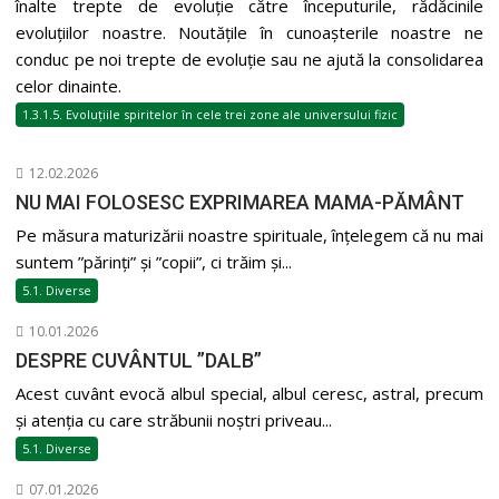
înalte trepte de evoluție către începuturile, rădăcinile
evoluțiilor noastre. Noutățile în cunoașterile noastre ne
conduc pe noi trepte de evoluție sau ne ajută la consolidarea
celor dinainte.
1.3.1.5. Evoluțiile spiritelor în cele trei zone ale universului fizic
12.02.2026
NU MAI FOLOSESC EXPRIMAREA MAMA-PĂMÂNT
Pe măsura maturizării noastre spirituale, înțelegem că nu mai
suntem ”părinți” și ”copii”, ci trăim și...
5.1. Diverse
10.01.2026
DESPRE CUVÂNTUL ”DALB”
Acest cuvânt evocă albul special, albul ceresc, astral, precum
și atenția cu care străbunii noștri priveau...
5.1. Diverse
07.01.2026