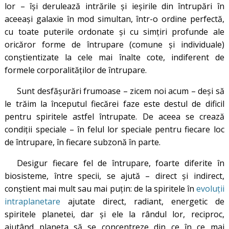
lor – își derulează intrările și ieșirile din întrupări în
aceeași galaxie în mod simultan, într-o ordine perfectă,
cu toate puterile ordonate și cu simțiri profunde ale
oricăror forme de întrupare (comune și individuale)
conștientizate la cele mai înalte cote, indiferent de
formele corporalităților de întrupare.
Sunt desfășurări frumoase – zicem noi acum – deși să
le trăim la începutul fiecărei faze este destul de dificil
pentru spiritele astfel întrupate. De aceea se crează
condiții speciale – în felul lor speciale pentru fiecare loc
de întrupare, în fiecare subzonă în parte.
Desigur fiecare fel de întrupare, foarte diferite în
biosisteme, între specii, se ajută – direct și indirect,
conștient mai mult sau mai puțin: de la spiritele în
evoluții
intraplanetare
ajutate direct, radiant, energetic de
spiritele planetei, dar și ele la rândul lor, reciproc,
ajutând planeta să se concentreze din ce în ce mai