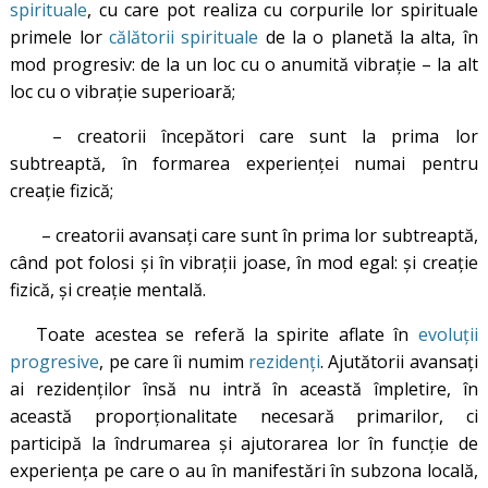
spirituale
, cu care pot realiza cu corpurile lor spirituale
primele lor
călătorii spirituale
de la o planetă la alta, în
mod progresiv: de la un loc cu o anumită vibrație – la alt
loc cu o vibrație superioară;
– creatorii începători care sunt la prima lor
subtreaptă, în formarea experienței numai pentru
creație fizică;
– creatorii avansați care sunt în prima lor subtreaptă,
când pot folosi și în vibrații joase, în mod egal: și creație
fizică, și creație mentală.
Toate acestea se referă la spirite aflate în
evoluții
progresive
, pe care îi numim
rezidenți
. Ajutătorii avansați
ai rezidenților însă nu intră în această împletire, în
această proporționalitate necesară primarilor, ci
participă la îndrumarea și ajutorarea lor în funcție de
experiența pe care o au în manifestări în subzona locală,