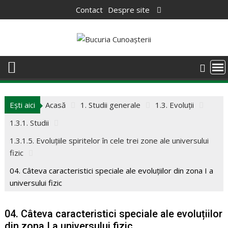
Skip
Contact
Despre site
to
content
Ești aici
Acasă
1. Studii generale
1.3. Evoluții
1.3.1. Studii
1.3.1.5. Evoluțiile spiritelor în cele trei zone ale universului
fizic
04. Câteva caracteristici speciale ale evoluțiilor din zona I a
universului fizic
04. Câteva caracteristici speciale ale evoluțiilor
din zona I a universului fizic