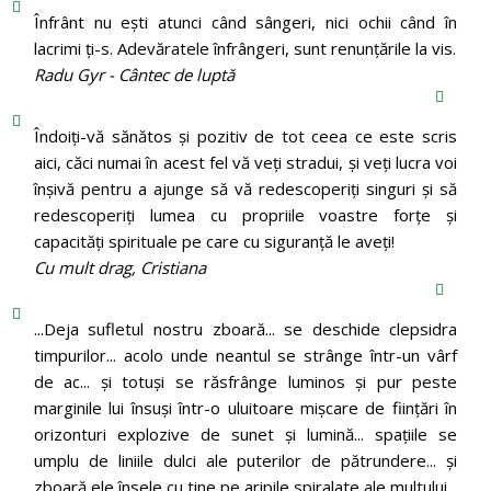
Înfrânt nu ești atunci când sângeri, nici ochii când în
lacrimi ți-s. Adevăratele înfrângeri, sunt renunțările la vis.
Radu Gyr - Cântec de luptă
Îndoiți-vă sănătos și pozitiv de tot ceea ce este scris
aici, căci numai în acest fel vă veți stradui, și veți lucra voi
înșivă pentru a ajunge să vă redescoperiți singuri și să
redescoperiți lumea cu propriile voastre forțe și
capacități spirituale pe care cu siguranță le aveți!
Cu mult drag, Cristiana
...Deja sufletul nostru zboară... se deschide clepsidra
timpurilor... acolo unde neantul se strânge într-un vârf
de ac... și totuși se răsfrânge luminos și pur peste
marginile lui însuși într-o uluitoare mișcare de ființări în
orizonturi explozive de sunet și lumină... spațiile se
umplu de liniile dulci ale puterilor de pătrundere... și
zboară ele însele cu tine pe aripile spiralate ale multului...