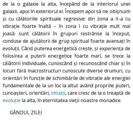
de la o galaxie la alta, începând de la interiorul unei
galaxii, apoi în exteriorul ei. Începem apoi să ne obișnuim
și cu călătoriile spirituale regresive: din zona a II-a cu
vibrație foarte înaltă – în zona I cu vibrație mult mai
joasă: sunt călătorii în grupuri restrânse la început,
conduse de ajutătorii de grup spiritual foarte avansați în
evoluții. Când puterea energetică crește, și experiența de
folosirea a puterii energetice foarte mari, se trece la
călătorii individuale, cunoscând și recunoscând chiar și în
locuri fără macrostructuri cunoscute diverse drumuri, cu
orientări în funcție de schimbările de vibrație ale energiei
fundamentale de la un loc la altul: având propriile puteri,
cunoașteri, orientări,
intuiții
, care cresc de la o treaptă de
evoluție
la alta, în eternitatea vieții noastre monadice.
GÂNDUL ZILEI