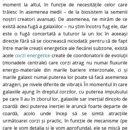
moment la altul, în funcție de necesitățile celor care
trăiesc în asemenea medii – de la biosistem la semenii
noștri creatori avansați. De asemenea, ne mirăm de ce
există acea fugă a galaxiilor – nu știm încotro fug ele, dar
este o fugă concertată a tuturor la un loc în aceeași
direcție fără să se ciocnească niciodată: pentru că de fapt
între marile creații energetice ale fiecărei subzone, există
acele
corzi energetice
create de coordonatorii de evoluții
(monadele centrale) care corzi atrag nu numai fluxurile
energo-materiale din marile bariere interzonale, ci și
marile galaxii: numai puterea lor poate să facă asemenea
atrageri, pe nivele diferite de vibrații. În momentul în care
galaxiile ajung în dreptul corzilor, cu puterea impulsului
pe care îl au în zborul lor, galaxiile sar inerțial dincolo de
coardă: deci puterea inerției le aruncă foarte departe de
coardă, acolo unde încep să se simtă atracțiile
următoarei corzi și practic, în funcție de mecanisme (pe
care le vom detalia și le vom aprofunda), ele se mișcă pe