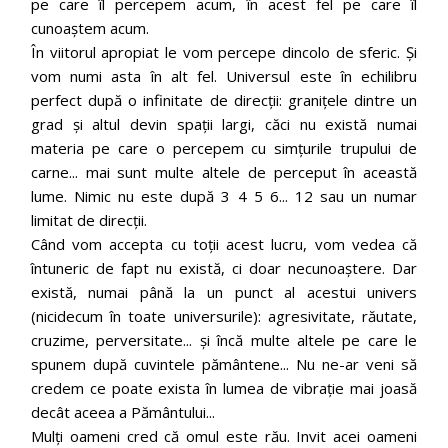
pe care îl percepem acum, în acest fel pe care îl
cunoaștem acum.
În viitorul apropiat le vom percepe dincolo de sferic. Și
vom numi asta în alt fel. Universul este în echilibru
perfect după o infinitate de direcții: granițele dintre un
grad și altul devin spații largi, căci nu există numai
materia pe care o percepem cu simțurile trupului de
carne... mai sunt multe altele de perceput în această
lume. Nimic nu este după 3 4 5 6... 12 sau un numar
limitat de direcții.
Când vom accepta cu toții acest lucru, vom vedea că
întuneric de fapt nu există, ci doar necunoaștere. Dar
există, numai până la un punct al acestui univers
(nicidecum în toate universurile): agresivitate, răutate,
cruzime, perversitate... și încă multe altele pe care le
spunem după cuvintele pământene... Nu ne-ar veni să
credem ce poate exista în lumea de vibrație mai joasă
decât aceea a Pământului...
Mulți oameni cred că omul este rău. Invit acei oameni