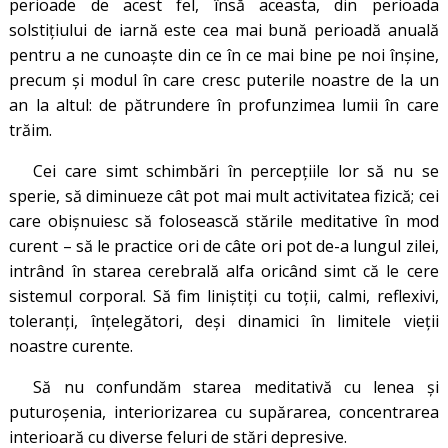
perioade de acest fel, însă aceasta, din perioada
solstițiului de iarnă este cea mai bună perioadă anuală
pentru a ne cunoaște din ce în ce mai bine pe noi înșine,
precum și modul în care cresc puterile noastre de la un
an la altul: de pătrundere în profunzimea lumii în care
trăim.
Cei care simt schimbări în percepțiile lor să nu se
sperie, să diminueze cât pot mai mult activitatea fizică; cei
care obișnuiesc să folosească stările meditative în mod
curent – să le practice ori de câte ori pot de-a lungul zilei,
intrând în starea cerebrală alfa oricând simt că le cere
sistemul corporal. Să fim liniștiți cu toții, calmi, reflexivi,
toleranți, înțelegători, deși dinamici în limitele vieții
noastre curente.
Să nu confundăm starea meditativă cu lenea și
puturoșenia, interiorizarea cu supărarea, concentrarea
interioară cu diverse feluri de stări depresive.