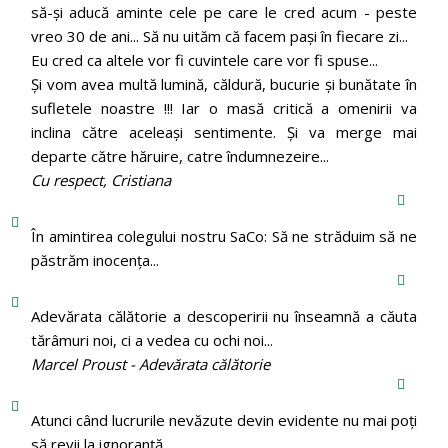
să-și aducă aminte cele pe care le cred acum - peste
vreo 30 de ani... Să nu uităm că facem pași în fiecare zi...
Eu cred ca altele vor fi cuvintele care vor fi spuse...
Și vom avea multă lumină, căldură, bucurie și bunătate în
sufletele noastre !!! Iar o masă critică a omenirii va
inclina către aceleași sentimente. Și va merge mai
departe către hăruire, catre îndumnezeire...
Cu respect, Cristiana
În amintirea colegului nostru SaCo: Să ne străduim să ne
păstrăm inocenţa...
Adevărata călătorie a descoperirii nu înseamnă a căuta
tărâmuri noi, ci a vedea cu ochi noi...
Marcel Proust - Adevărata călătorie
Atunci când lucrurile nevăzute devin evidente nu mai poți
să revii la ignoranță.