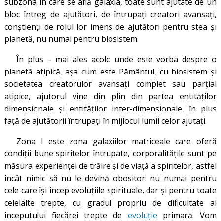
subzona în care se află galaxia, toate sunt ajutate de un
bloc întreg de ajutători, de întrupați creatori avansați,
conștienți de rolul lor imens de ajutători pentru stea și
planetă, nu numai pentru biosistem.
În plus – mai ales acolo unde este vorba despre o
planetă atipică, așa cum este Pământul, cu biosistem și
societatea creatorulor avansați complet sau parțial
atipice, ajutorul vine din plin din partea entităților
dimensionale și entităților inter-dimensionale, în plus
față de ajutătorii întrupați în mijlocul lumii celor ajutați.
Zona I este zona galaxiilor matriceale care oferă
condiții bune spiritelor întrupate, corporalitățile sunt pe
măsura experienței de trăire și de viață a spiritelor, astfel
încât nimic să nu le devină obositor: nu numai pentru
cele care își încep evoluțiile spirituale, dar și pentru toate
celelalte trepte, cu gradul propriu de dificultate al
începutului fiecărei trepte de
evoluție
primară. Vom