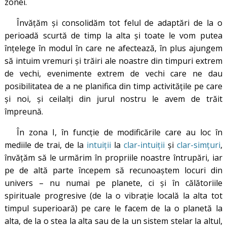
zonei.
Învățăm și consolidăm tot felul de adaptări de la o
perioadă scurtă de timp la alta și toate le vom putea
înțelege în modul în care ne afectează, în plus ajungem
să intuim vremuri și trăiri ale noastre din timpuri extrem
de vechi, evenimente extrem de vechi care ne dau
posibilitatea de a ne planifica din timp activitățile pe care
și noi, și ceilalți din jurul nostru le avem de trăit
împreună.
În zona I, în funcție de modificările care au loc în
mediile de trai, de la
intuiții
la
clar-intuiții
și
clar-simțuri
,
învățăm să le urmărim în propriile noastre întrupări, iar
pe de altă parte începem să recunoaștem locuri din
univers – nu numai pe planete, ci și în călătoriile
spirituale progresive (de la o vibrație locală la alta tot
timpul superioară) pe care le facem de la o planetă la
alta, de la o stea la alta sau de la un sistem stelar la altul,