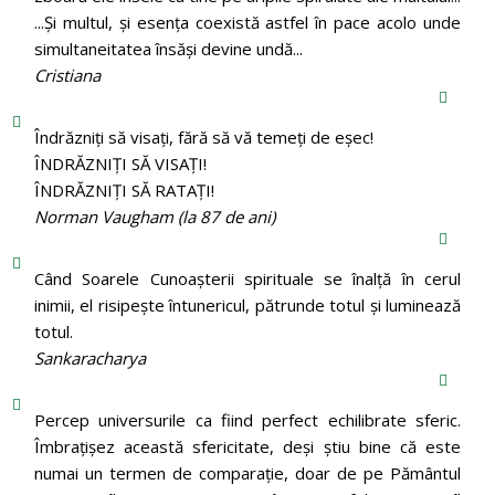
...Și multul, și esența coexistă astfel în pace acolo unde
simultaneitatea însăși devine undă...
Cristiana
Îndrăzniţi să visaţi, fără să vă temeţi de eşec!
ÎNDRĂZNIȚI SĂ VISAȚI!
ÎNDRĂZNIȚI SĂ RATAȚI!
Norman Vaugham (la 87 de ani)
Când Soarele Cunoaşterii spirituale se înalţă în cerul
inimii, el risipeşte întunericul, pătrunde totul şi luminează
totul.
Sankaracharya
Percep universurile ca fiind perfect echilibrate sferic.
Îmbrațișez această sfericitate, deși știu bine că este
numai un termen de comparație, doar de pe Pământul