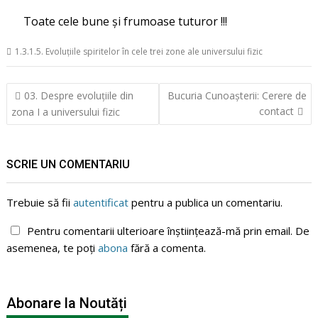
Toate cele bune și frumoase tuturor !!!
1.3.1.5. Evoluțiile spiritelor în cele trei zone ale universului fizic
Navigare
03. Despre evoluțiile din
Bucuria Cunoașterii: Cerere de
în
contact
zona I a universului fizic
articole
SCRIE UN COMENTARIU
Trebuie să fii
autentificat
pentru a publica un comentariu.
Pentru comentarii ulterioare înștiințează-mă prin email. De
asemenea, te poți
abona
fără a comenta.
Abonare la Noutăți