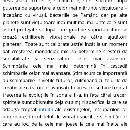
desfășoară. Trecerile, schimbările, sunt socotite după
puterea de suportare a celor mai mărunte viețuitoare –
începând cu virușii, bacteriile pe Pământ, dar pe alte
planete sunt viețuitoare încă mult mai mărunte care sunt
astfel protejate și după care grad de suportabilitate se
crează echilibrele vibraționale de către ajutătorii
planetari. Toate sunt calibrate astfel încât la un moment
dat creșterea monadelor mici să determine creșteri de
sensibilitate și senzitivitate celor mai avansate.
Schimbările cele mai mici determină în cascadă
schimbările celor mai avansate. Știm acum ce importanță
au schimbările în viețile tuturor, culminând cu felurile de
creație ale creatorilor avansați. În acest fel se face treptat
trecerea la evoluțiile în zona a II-a, în fața cărei treceri
spiritele sunt obișnuite deja cu simțiri specifice, la care se
adaugă treptat
intuiții
ale existențelor, întrupărilor lor
anterioare, în tot felul de vibrații specifice schimbărilor
care au loc, de la cele mai joase la cele mai înalte ale