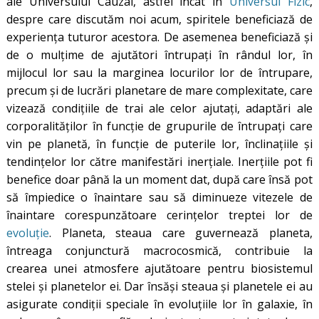
ale Universului Cauzal, astfel încât în
Universul Fizic
,
despre care discutăm noi acum, spiritele beneficiază de
experiența tuturor acestora. De asemenea beneficiază și
de o mulțime de ajutători întrupați în rândul lor, în
mijlocul lor sau la marginea locurilor lor de întrupare,
precum și de lucrări planetare de mare complexitate, care
vizează condițiile de trai ale celor ajutați, adaptări ale
corporalităților în funcție de grupurile de întrupați care
vin pe planetă, în funcție de puterile lor, înclinațiile și
tendințelor lor către manifestări inerțiale. Inerțiile pot fi
benefice doar până la un moment dat, după care însă pot
să împiedice o înaintare sau să diminueze vitezele de
înaintare corespunzătoare cerințelor treptei lor de
evoluție
. Planeta, steaua care guvernează planeta,
întreaga conjunctură macrocosmică, contribuie la
crearea unei atmosfere ajutătoare pentru biosistemul
stelei și planetelor ei. Dar însăși steaua și planetele ei au
asigurate condiții speciale în evoluțiile lor în galaxie, în