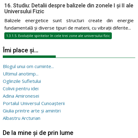
16. Studiu: Detalii despre balizele din zonele I și II ale
Universului Fizic
Balizele energetice sunt structuri create din energie
fundamentală și diverse tipuri de materii, cu vibrații diferite...
1.3.1.5. Evoluțiile spiritelor în cele trei zone ale universului fizic
Îmi place și…
Blogul unui om cuminte...
Ultimul anotimp...
Oglinzile Sufletului
Colivii pentru idei
Adina Amironesei
Portalul Universul Cunoașterii
Giulia printre arte și amintiri
Albastru Arcturian
De la mine și de prin lume