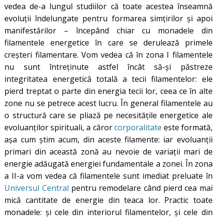
vedea de-a lungul studiilor că toate acestea înseamnă
evoluții îndelungate pentru formarea simțirilor și apoi
manifestărilor – începând chiar cu monadele din
filamentele energetice în care se derulează primele
creșteri filamentare. Vom vedea că în zona I filamentele
nu sunt întreținute astfel încât să-și păstreze
integritatea energetică totală a tecii filamentelor: ele
pierd treptat o parte din energia tecii lor, ceea ce în alte
zone nu se petrece acest lucru. În general filamentele au
o structură care se pliază pe necesitățile energetice ale
evoluanților spirituali, a căror
corporalitate
este formată,
așa cum știm acum, din aceste filamente: iar evoluanții
primari din această zonă au nevoie de variații mari de
energie adăugată energiei fundamentale a zonei. În zona
a II-a vom vedea că filamentele sunt imediat preluate în
Universul Central
pentru remodelare când pierd cea mai
mică cantitate de energie din teaca lor. Practic toate
monadele: și cele din interiorul filamentelor, și cele din