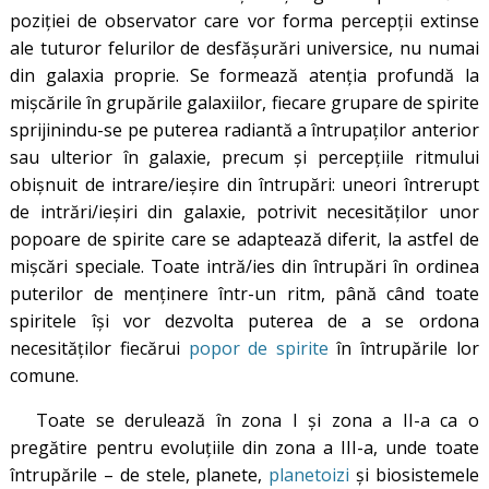
poziției de observator care vor forma percepții extinse
ale tuturor felurilor de desfășurări universice, nu numai
din galaxia proprie. Se formează atenția profundă la
mișcările în grupările galaxiilor, fiecare grupare de spirite
sprijinindu-se pe puterea radiantă a întrupaților anterior
sau ulterior în galaxie, precum și percepțiile ritmului
obișnuit de intrare/ieșire din întrupări: uneori întrerupt
de intrări/ieșiri din galaxie, potrivit necesităților unor
popoare de spirite care se adaptează diferit, la astfel de
mișcări speciale. Toate intră/ies din întrupări în ordinea
puterilor de menținere într-un ritm, până când toate
spiritele își vor dezvolta puterea de a se ordona
necesităților fiecărui
popor de spirite
în întrupările lor
comune.
Toate se derulează în zona I și zona a II-a ca o
pregătire pentru evoluțiile din zona a III-a, unde toate
întrupările – de stele, planete,
planetoizi
și biosistemele