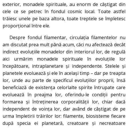
exterior, monadele spirituale, au enorm de câștigat din
cele ce se petrec în fondul cosmic local. Toate astfel
trăiesc unele pe baza altora, toate treptele se împletesc
proporțional între ele.
Despre fondul filamentar, circulația filamentelor nu
am discutat prea mult până acum, căci nu afectează decât
indirect evoluțiile monadelor din interiorul lor, de regulă
aici urmărim monadele spirituale în evoluțiile lor
începătoare, intraplanetare și independente. Stelele și
planetele evoluează și ele în același timp – dar pe treapta
lor, unde au parte de specificul evoluțiilor proprii, însă
beneficiază de existența celorlalte spirite întrupate care
evoluează în preajma lor, oferindu-le condiții pentru
formarea și întreținerea corporalității lor, chiar dacă
independent de voința lor, dar având de câștigat de pe
urma împletirii trăirilor lor: filamente, biosisteme fiecare
după specia ei planetară, creatoare și necreatoare