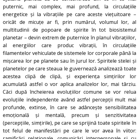
puternic, mai complex, mai profund, la circulațiile
energetice și la vibrațiile pe care aceste viețuitoare –
oricât de micuțe ar fi, prin numărul, volumul lor, al
multitudinii de popoare de spirite în tot biosistemul
planetar – devin extrem de puternice în planul vibrațiilor,
al energiilor care produc vibrații, în circulațiile
filamentelor vehiculate de sistemele lor corporale până la
mișcarea lor pe planete sau în jurul lor. Spiritele stelei și
planetelor pe care steaua le guvernează analizează toate
acestea clipă de clipă, și experiența simțirilor lor
acumulată astfel o vor aplica analizelor lor, mai târziu.
Căci după încheierea evoluțiilor comune se vor relua
evoluțiile independente având astfel percepții mult mai
profunde, extinse, în care se adâncește sensibilitatea
emoțională și mentală, precum și senzitivitatea
(percepțiile, simțirile), pe care se sprijină toate spiritele în
tot felul de manifestări pe care le vor avea în viitor:
ramificări relaționale, comunicări interpersonale și cu