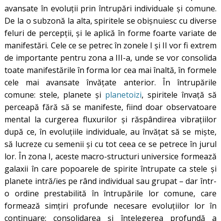
avansate în evoluții prin întrupări individuale și comune.
De la o subzonă la alta, spiritele se obișnuiesc cu diverse
feluri de percepții, și le aplică în forme foarte variate de
manifestări. Cele ce se petrec în zonele I și II vor fi extrem
de importante pentru zona a III-a, unde se vor consolida
toate manifestările în forma lor cea mai înaltă, în formele
cele mai avansate învățate anterior. În întrupările
comune: stele, planete și
planetoizi
, spiritele învață să
perceapă fără să se manifeste, fiind doar observatoare
mental la curgerea fluxurilor și răspândirea vibrațiilor
după ce, în evoluțiile individuale, au învățat să se miște,
să lucreze cu semenii și cu tot ceea ce se petrece în jurul
lor. În zona I, aceste macro-structuri universice formează
galaxii în care popoarele de spirite întrupate ca stele și
planete intră/ies pe rând individual sau grupat – dar într-
o ordine prestabilită în întrupările lor comune, care
formează simțiri profunde necesare evoluțiilor lor în
continuare: consolidarea și înțelegerea profundă a