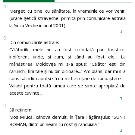
Mergeţi cu bine, cu sănătate, în vremurile ce vor veni!"
(urare getică straveche: primită prin comunicare astrală
la Şinca Veche în anul 2001)
Din comunicările astrale:
Călătoriile mele nu au fost niciodată pur turistice,
indiferent unde, și cum, și când au fost ele... La
mânăstirea Moldoviţa mi s-a spus: "Călător eşti din
rărunchii firii tale şi nu din picioare..." Am plâns, dar mi s-a
spus să ridic capul şi să nu-mi fie ruşine de cunoaştere...
Valabil pentru toată lumea care se simte apropiată de
aceste cuvinte...
Să reținem:
Moș Milucă, cândva demult, în Ţara Făgăraşului: "SUNT
ROMÂN, dintr-un neam cu rost şi rânduială!"