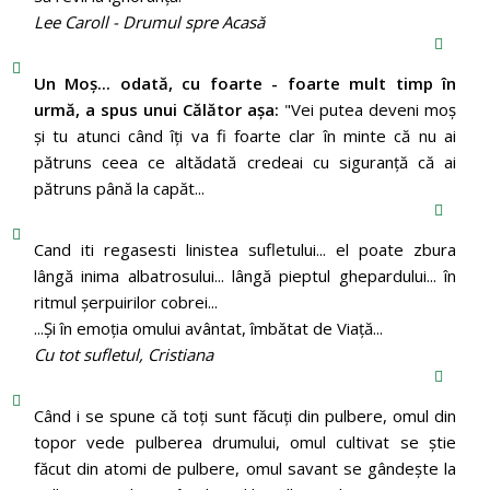
Lee Caroll - Drumul spre Acasă
Un Moş... odată, cu foarte - foarte mult timp în
urmă, a spus unui Călător aşa:
"Vei putea deveni moş
şi tu atunci când îţi va fi foarte clar în minte că nu ai
pătruns ceea ce altădată credeai cu siguranţă că ai
pătruns până la capăt...
Cand iti regasesti linistea sufletului... el poate zbura
lângă inima albatrosului... lângă pieptul ghepardului... în
ritmul şerpuirilor cobrei...
...Şi în emoţia omului avântat, îmbătat de Viaţă...
Cu tot sufletul, Cristiana
Când i se spune că toți sunt făcuți din pulbere, omul din
topor vede pulberea drumului, omul cultivat se știe
făcut din atomi de pulbere, omul savant se gândește la