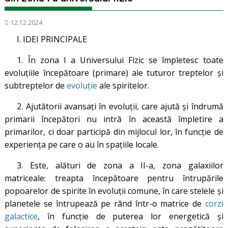
12.12.2024
I. IDEI PRINCIPALE
1. În zona I a Universului Fizic se împletesc toate
evoluțiile începătoare (primare) ale tuturor treptelor și
subtreptelor de
evoluție
ale spiritelor.
2. Ajutătorii avansați în evoluții, care ajută și îndrumă
primarii începători nu intră în această împletire a
primarilor, ci doar participă din mijlocul lor, în funcție de
experiența pe care o au în spațiile locale.
3. Este, alături de zona a II-a, zona galaxiilor
matriceale: treapta începătoare pentru întrupările
popoarelor de spirite în evoluții comune, în care stelele și
planetele se întrupează pe rând într-o matrice de
corzi
galactice
, în funcție de puterea lor energetică și