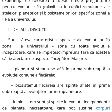
experiența de folosirea a acesteia; este pregătitoare
pentru evoluțiile în galaxii cu întrupări simultane ale
stelelor, planetelor și biosistemelor lor, specifice zonei a
III-a a universului.
II. DETALII, DISCUȚII
Sunt câteva caracteristici speciale ale evoluțiilor în
zona I a universului – zona cu toate evoluțiile
începătoare, care se împletesc împreună fără ca acestea
să fie afectate de aspectul începător. Mai precis:
– planeta și steaua se află în prima subtreaptă a
evoluției comune a fiecăreia;
– biosistemul fiecăreia are spirite aflate în prima
subtreaptă a evoluțiilor lor intraplanetare;
– în biosistem sunt și spirite în evoluții independente
de planete, necreatoare, care pot susține
corpuri