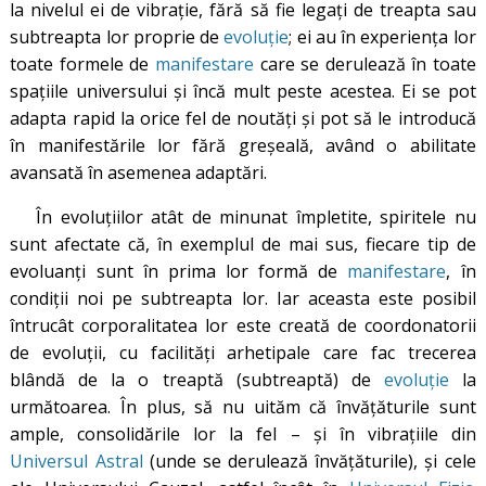
la nivelul ei de vibrație, fără să fie legați de treapta sau
subtreapta lor proprie de
evoluție
; ei au în experiența lor
toate formele de
manifestare
care se derulează în toate
spațiile universului și încă mult peste acestea. Ei se pot
adapta rapid la orice fel de noutăți și pot să le introducă
în manifestările lor fără greșeală, având o abilitate
avansată în asemenea adaptări.
În evoluțiilor atât de minunat împletite, spiritele nu
sunt afectate că, în exemplul de mai sus, fiecare tip de
evoluanți sunt în prima lor formă de
manifestare
, în
condiții noi pe subtreapta lor. Iar aceasta este posibil
întrucât corporalitatea lor este creată de coordonatorii
de evoluții, cu facilități arhetipale care fac trecerea
blândă de la o treaptă (subtreaptă) de
evoluție
la
următoarea. În plus, să nu uităm că învățăturile sunt
ample, consolidările lor la fel – și în vibrațiile din
Universul Astral
(unde se derulează învățăturile), și cele