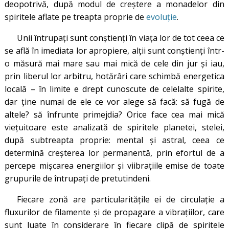
deopotrivă, după modul de creștere a monadelor din
spiritele aflate pe treapta proprie de
evoluție
.
Unii întrupați sunt conștienți în viața lor de tot ceea ce
se află în imediata lor apropiere, alții sunt conștienți într-
o măsură mai mare sau mai mică de cele din jur și iau,
prin liberul lor arbitru, hotărâri care schimbă energetica
locală – în limite e drept cunoscute de celelalte spirite,
dar ține numai de ele ce vor alege să facă: să fugă de
altele? să înfrunte primejdia? Orice face cea mai mică
viețuitoare este analizată de spiritele planetei, stelei,
după subtreapta proprie: mental și astral, ceea ce
determină creșterea lor permanentă, prin efortul de a
percepe mișcarea energiilor și viibrațiile emise de toate
grupurile de întrupați de pretutindeni.
Fiecare zonă are particularitățile ei de circulație a
fluxurilor de filamente și de propagare a vibrațiilor, care
sunt luate în considerare în fiecare clipă de spiritele