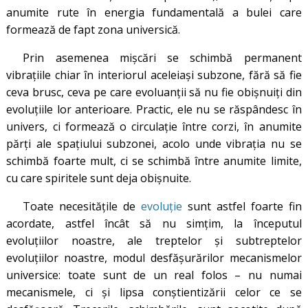
anumite rute în energia fundamentală a bulei care
formează de fapt zona universică.
Prin asemenea mișcări se schimbă permanent
vibrațiile chiar în interiorul aceleiași subzone, fără să fie
ceva brusc, ceva pe care evoluanții să nu fie obișnuiți din
evoluțiile lor anterioare. Practic, ele nu se răspândesc în
univers, ci formează o circulație între corzi, în anumite
părți ale spațiului subzonei, acolo unde vibrația nu se
schimbă foarte mult, ci se schimbă între anumite limite,
cu care spiritele sunt deja obișnuite.
Toate necesitățile de
evoluție
sunt astfel foarte fin
acordate, astfel încât să nu simțim, la începutul
evoluțiilor noastre, ale treptelor și subtreptelor
evoluțiilor noastre, modul desfășurărilor mecanismelor
universice: toate sunt de un real folos – nu numai
mecanismele, ci și lipsa conștientizării celor ce se