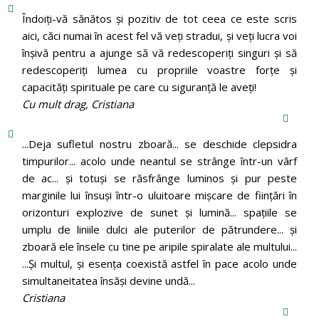
Îndoiți-vă sănătos și pozitiv de tot ceea ce este scris
aici, căci numai în acest fel vă veți stradui, și veți lucra voi
înșivă pentru a ajunge să vă redescoperiți singuri și să
redescoperiți lumea cu propriile voastre forțe și
capacități spirituale pe care cu siguranță le aveți!
Cu mult drag, Cristiana
...Deja sufletul nostru zboară... se deschide clepsidra
timpurilor... acolo unde neantul se strânge într-un vârf
de ac... și totuși se răsfrânge luminos și pur peste
marginile lui însuși într-o uluitoare mișcare de ființări în
orizonturi explozive de sunet și lumină... spațiile se
umplu de liniile dulci ale puterilor de pătrundere... și
zboară ele însele cu tine pe aripile spiralate ale multului...
...Și multul, și esența coexistă astfel în pace acolo unde
simultaneitatea însăși devine undă...
Cristiana