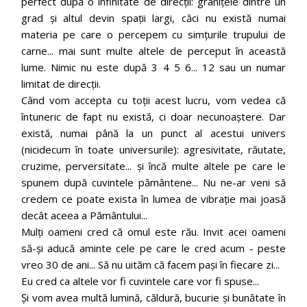
perfect după o infinitate de direcții: granițele dintre un
grad și altul devin spații largi, căci nu există numai
materia pe care o percepem cu simțurile trupului de
carne... mai sunt multe altele de perceput în această
lume. Nimic nu este după 3 4 5 6... 12 sau un numar
limitat de direcții.
Când vom accepta cu toții acest lucru, vom vedea că
întuneric de fapt nu există, ci doar necunoaștere. Dar
există, numai până la un punct al acestui univers
(nicidecum în toate universurile): agresivitate, răutate,
cruzime, perversitate... și încă multe altele pe care le
spunem după cuvintele pământene... Nu ne-ar veni să
credem ce poate exista în lumea de vibrație mai joasă
decât aceea a Pământului...
Mulți oameni cred că omul este rău. Invit acei oameni
să-și aducă aminte cele pe care le cred acum - peste
vreo 30 de ani... Să nu uităm că facem pași în fiecare zi...
Eu cred ca altele vor fi cuvintele care vor fi spuse...
Și vom avea multă lumină, căldură, bucurie și bunătate în