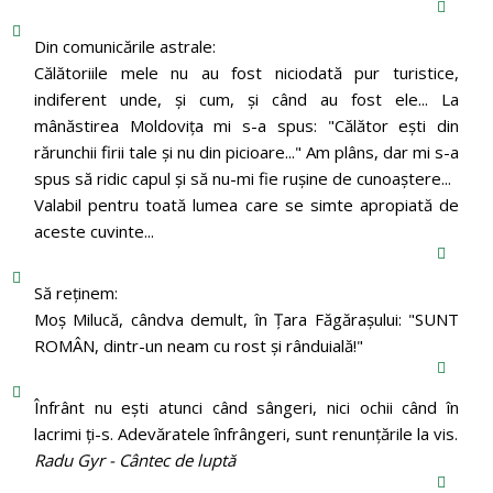
Din comunicările astrale:
Călătoriile mele nu au fost niciodată pur turistice,
indiferent unde, și cum, și când au fost ele... La
mânăstirea Moldoviţa mi s-a spus: "Călător eşti din
rărunchii firii tale şi nu din picioare..." Am plâns, dar mi s-a
spus să ridic capul şi să nu-mi fie ruşine de cunoaştere...
Valabil pentru toată lumea care se simte apropiată de
aceste cuvinte...
Să reținem:
Moș Milucă, cândva demult, în Ţara Făgăraşului: "SUNT
ROMÂN, dintr-un neam cu rost şi rânduială!"
Înfrânt nu ești atunci când sângeri, nici ochii când în
lacrimi ți-s. Adevăratele înfrângeri, sunt renunțările la vis.
Radu Gyr - Cântec de luptă