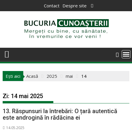
Skip
Contact
Despre site
to
content
Ești aici
Acasă
2025
mai
14
Zi:
14 mai 2025
13. Răspunsuri la întrebări: O țară autentică
este androgină în rădăcina ei
14.05.2025