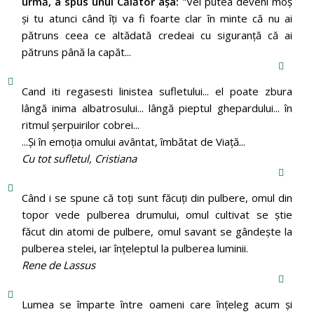
urmă, a spus unui Călător aşa:
"Vei putea deveni moş
şi tu atunci când îţi va fi foarte clar în minte că nu ai
pătruns ceea ce altădată credeai cu siguranţă că ai
pătruns până la capăt...
Cand iti regasesti linistea sufletului... el poate zbura
lângă inima albatrosului... lângă pieptul ghepardului... în
ritmul şerpuirilor cobrei...
...Şi în emoţia omului avântat, îmbătat de Viaţă...
Cu tot sufletul, Cristiana
Când i se spune că toți sunt făcuți din pulbere, omul din
topor vede pulberea drumului, omul cultivat se știe
făcut din atomi de pulbere, omul savant se gândește la
pulberea stelei, iar înțeleptul la pulberea luminii.
Rene de Lassus
Lumea se împarte între oameni care înțeleg acum și