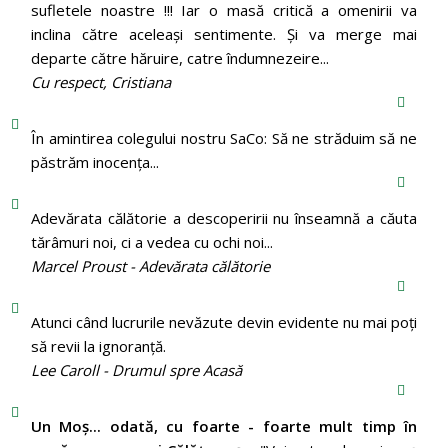
sufletele noastre !!! Iar o masă critică a omenirii va
inclina către aceleași sentimente. Și va merge mai
departe către hăruire, catre îndumnezeire...
Cu respect, Cristiana
În amintirea colegului nostru SaCo: Să ne străduim să ne
păstrăm inocenţa...
Adevărata călătorie a descoperirii nu înseamnă a căuta
tărâmuri noi, ci a vedea cu ochi noi...
Marcel Proust - Adevărata călătorie
Atunci când lucrurile nevăzute devin evidente nu mai poți
să revii la ignoranță.
Lee Caroll - Drumul spre Acasă
Un Moş... odată, cu foarte - foarte mult timp în