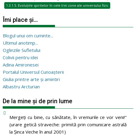
1.3.1.5. Evoluțiile spiritelor în cele trei zone ale universului fizic
Îmi place și…
Blogul unui om cuminte...
Ultimul anotimp...
Oglinzile Sufletului
Colivii pentru idei
Adina Amironesei
Portalul Universul Cunoașterii
Giulia printre arte și amintiri
Albastru Arcturian
De la mine și de prin lume
Mergeţi cu bine, cu sănătate, în vremurile ce vor veni!"
(urare getică straveche: primită prin comunicare astrală
la Şinca Veche în anul 2001)