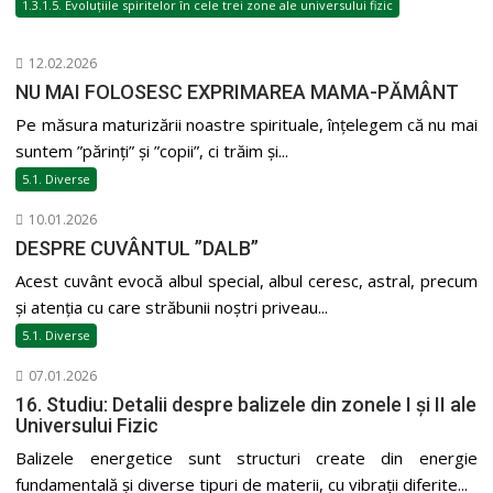
1.3.1.5. Evoluțiile spiritelor în cele trei zone ale universului fizic
12.02.2026
NU MAI FOLOSESC EXPRIMAREA MAMA-PĂMÂNT
Pe măsura maturizării noastre spirituale, înțelegem că nu mai
suntem ”părinți” și ”copii”, ci trăim și...
5.1. Diverse
10.01.2026
DESPRE CUVÂNTUL ”DALB”
Acest cuvânt evocă albul special, albul ceresc, astral, precum
și atenția cu care străbunii noștri priveau...
5.1. Diverse
07.01.2026
16. Studiu: Detalii despre balizele din zonele I și II ale
Universului Fizic
Balizele energetice sunt structuri create din energie
fundamentală și diverse tipuri de materii, cu vibrații diferite...