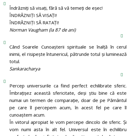
Îndrăzniţi să visaţi, fără să vă temeţi de eşec!
ÎNDRĂZNIȚI SĂ VISAȚI!
ÎNDRĂZNIȚI SĂ RATAȚI!
Norman Vaugham (la 87 de ani)
Când Soarele Cunoaşterii spirituale se înalţă în cerul
inimii, el risipeşte întunericul, pătrunde totul şi luminează
totul.
Sankaracharya
Percep universurile ca fiind perfect echilibrate sferic.
Îmbrațișez această sfericitate, deși știu bine că este
numai un termen de comparație, doar de pe Pământul
pe care îl percepem acum, în acest fel pe care îl
cunoaștem acum.
În viitorul apropiat le vom percepe dincolo de sferic. Și
vom numi asta în alt fel. Universul este în echilibru