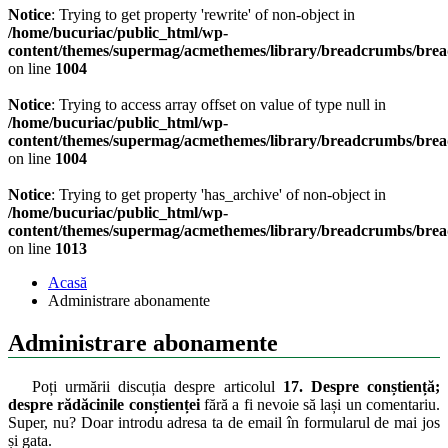
Notice
: Trying to get property 'rewrite' of non-object in
/home/bucuriac/public_html/wp-
content/themes/supermag/acmethemes/library/breadcrumbs/bre
on line
1004
Notice
: Trying to access array offset on value of type null in
/home/bucuriac/public_html/wp-
content/themes/supermag/acmethemes/library/breadcrumbs/bre
on line
1004
Notice
: Trying to get property 'has_archive' of non-object in
/home/bucuriac/public_html/wp-
content/themes/supermag/acmethemes/library/breadcrumbs/bre
on line
1013
Acasă
Administrare abonamente
Administrare abonamente
Poți urmării discuția despre articolul
17. Despre conștiență;
despre rădăcinile conștienței
fără a fi nevoie să lași un comentariu.
Super, nu? Doar introdu adresa ta de email în formularul de mai jos
și gata.