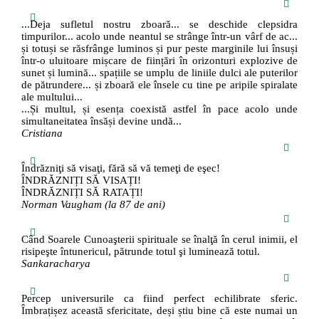
...Deja sufletul nostru zboară... se deschide clepsidra
timpurilor... acolo unde neantul se strânge într-un vârf de ac...
și totuși se răsfrânge luminos și pur peste marginile lui însuși
într-o uluitoare mișcare de ființări în orizonturi explozive de
sunet și lumină... spațiile se umplu de liniile dulci ale puterilor
de pătrundere... și zboară ele însele cu tine pe aripile spiralate
ale multului...
...Și multul, și esența coexistă astfel în pace acolo unde
simultaneitatea însăși devine undă...
Cristiana
Îndrăzniţi să visaţi, fără să vă temeţi de eşec!
ÎNDRĂZNIȚI SĂ VISAȚI!
ÎNDRĂZNIȚI SĂ RATAȚI!
Norman Vaugham (la 87 de ani)
Când Soarele Cunoaşterii spirituale se înalţă în cerul inimii, el
risipeşte întunericul, pătrunde totul şi luminează totul.
Sankaracharya
Percep universurile ca fiind perfect echilibrate sferic.
Îmbrațișez această sfericitate, deși știu bine că este numai un