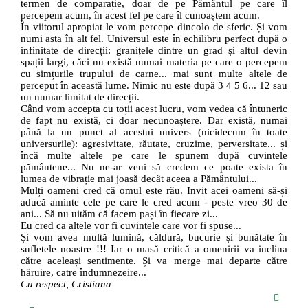
termen de comparație, doar de pe Pământul pe care îl
percepem acum, în acest fel pe care îl cunoaștem acum.
În viitorul apropiat le vom percepe dincolo de sferic. Și vom
numi asta în alt fel. Universul este în echilibru perfect după o
infinitate de direcții: granițele dintre un grad și altul devin
spații largi, căci nu există numai materia pe care o percepem
cu simțurile trupului de carne... mai sunt multe altele de
perceput în această lume. Nimic nu este după 3 4 5 6... 12 sau
un numar limitat de direcții.
Când vom accepta cu toții acest lucru, vom vedea că întuneric
de fapt nu există, ci doar necunoaștere. Dar există, numai
până la un punct al acestui univers (nicidecum în toate
universurile): agresivitate, răutate, cruzime, perversitate... și
încă multe altele pe care le spunem după cuvintele
pământene... Nu ne-ar veni să credem ce poate exista în
lumea de vibrație mai joasă decât aceea a Pământului...
Mulți oameni cred că omul este rău. Invit acei oameni să-și
aducă aminte cele pe care le cred acum - peste vreo 30 de
ani... Să nu uităm că facem pași în fiecare zi...
Eu cred ca altele vor fi cuvintele care vor fi spuse...
Și vom avea multă lumină, căldură, bucurie și bunătate în
sufletele noastre !!! Iar o masă critică a omenirii va inclina
către aceleași sentimente. Și va merge mai departe către
hăruire, catre îndumnezeire...
Cu respect, Cristiana