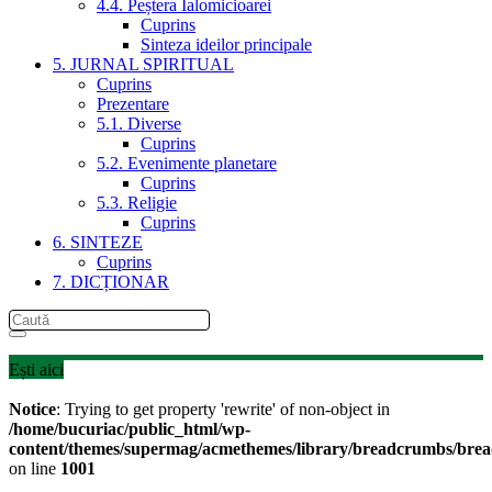
4.4. Peștera Ialomicioarei
Cuprins
Sinteza ideilor principale
5. JURNAL SPIRITUAL
Cuprins
Prezentare
5.1. Diverse
Cuprins
5.2. Evenimente planetare
Cuprins
5.3. Religie
Cuprins
6. SINTEZE
Cuprins
7. DICȚIONAR
Ești aici
Notice
: Trying to get property 'rewrite' of non-object in
/home/bucuriac/public_html/wp-
content/themes/supermag/acmethemes/library/breadcrumbs/bre
on line
1001