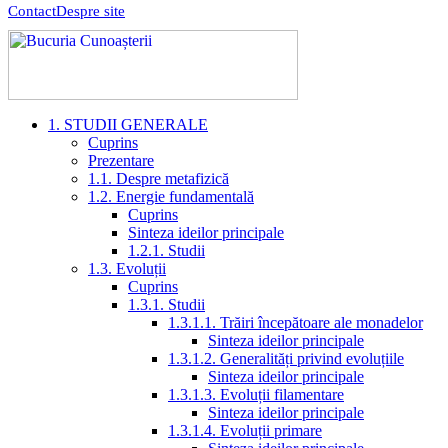
Contact
Despre site
1. STUDII GENERALE
Cuprins
Prezentare
1.1. Despre metafizică
1.2. Energie fundamentală
Cuprins
Sinteza ideilor principale
1.2.1. Studii
1.3. Evoluții
Cuprins
1.3.1. Studii
1.3.1.1. Trăiri începătoare ale monadelor
Sinteza ideilor principale
1.3.1.2. Generalități privind evoluțiile
Sinteza ideilor principale
1.3.1.3. Evoluții filamentare
Sinteza ideilor principale
1.3.1.4. Evoluții primare