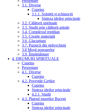
Prezentare
3.1. Diverse
Cuprins
3.1.1. Solstiții și echinocții
Sinteza ideilor principale
3.2. Călătorii spirituale
3.3. Studii prin călătorii astrale
3.4. Complexul reptilian
3.5. Creație materială
3.6. Glaciațiuni
3.7. Paznicii din străvechimi
3.8 Moșii popoarelor
3.9. Împământare
4. DRUMURI SPIRITUALE
Cuprins
Prezentare
4.1. Diverse
Cuprins
4.2. Poveștile Geților
Cuprins
Sinteza ideilor principale
4.2.1. Studii
4.3. Platoul munților Bucegi
Cuprins
Sinteza ideilor principale