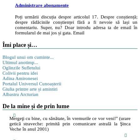
Administrare abonamente
Poți urmării discuția despre articolul 17. Despre conștiență;
despre rădăcinile conștienței fără a fi nevoie să lași un
comentariu. Super, nu? Doar introdu adresa ta de email în
formularul de mai jos și gata. Email
Îmi place și…
Blogul unui om cuminte...
Ultimul anotimp...
Oglinzile Sufletului
Colivii pentru idei
Adina Amironesei
Portalul Universul Cunoașterii
Giulia printre arte și amintiri
Albastru Arcturian
De la mine și de prin lume
Mergeţi cu bine, cu sănătate, în vremurile ce vor veni!" (urare
getică straveche: primită prin comunicare astrală la Şinca
Veche în anul 2001)