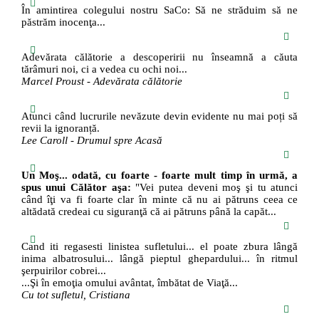
În amintirea colegului nostru SaCo: Să ne străduim să ne
păstrăm inocenţa...
Adevărata călătorie a descoperirii nu înseamnă a căuta
tărâmuri noi, ci a vedea cu ochi noi...
Marcel Proust - Adevărata călătorie
Atunci când lucrurile nevăzute devin evidente nu mai poți să
revii la ignoranță.
Lee Caroll - Drumul spre Acasă
Un Moş... odată, cu foarte - foarte mult timp în urmă, a
spus unui Călător aşa:
"Vei putea deveni moş şi tu atunci
când îţi va fi foarte clar în minte că nu ai pătruns ceea ce
altădată credeai cu siguranţă că ai pătruns până la capăt...
Cand iti regasesti linistea sufletului... el poate zbura lângă
inima albatrosului... lângă pieptul ghepardului... în ritmul
şerpuirilor cobrei...
...Şi în emoţia omului avântat, îmbătat de Viaţă...
Cu tot sufletul, Cristiana