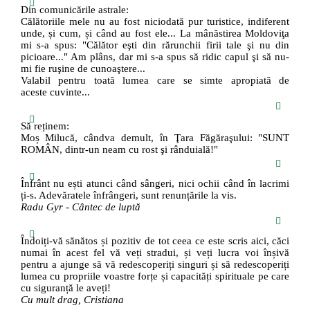
Din comunicările astrale:
Călătoriile mele nu au fost niciodată pur turistice, indiferent
unde, și cum, și când au fost ele... La mânăstirea Moldoviţa
mi s-a spus: "Călător eşti din rărunchii firii tale şi nu din
picioare..." Am plâns, dar mi s-a spus să ridic capul şi să nu-
mi fie ruşine de cunoaştere...
Valabil pentru toată lumea care se simte apropiată de
aceste cuvinte...
Să reținem:
Moș Milucă, cândva demult, în Ţara Făgăraşului: "SUNT
ROMÂN, dintr-un neam cu rost şi rânduială!"
Înfrânt nu ești atunci când sângeri, nici ochii când în lacrimi
ți-s. Adevăratele înfrângeri, sunt renunțările la vis.
Radu Gyr - Cântec de luptă
Îndoiți-vă sănătos și pozitiv de tot ceea ce este scris aici, căci
numai în acest fel vă veți stradui, și veți lucra voi înșivă
pentru a ajunge să vă redescoperiți singuri și să redescoperiți
lumea cu propriile voastre forțe și capacități spirituale pe care
cu siguranță le aveți!
Cu mult drag, Cristiana