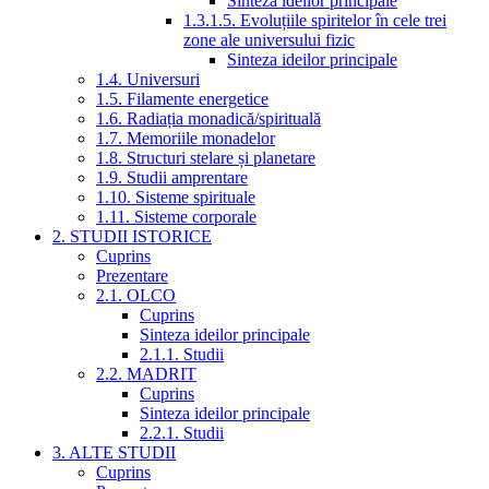
Sinteza ideilor principale
1.3.1.5. Evoluțiile spiritelor în cele trei
zone ale universului fizic
Sinteza ideilor principale
1.4. Universuri
1.5. Filamente energetice
1.6. Radiația monadică/spirituală
1.7. Memoriile monadelor
1.8. Structuri stelare și planetare
1.9. Studii amprentare
1.10. Sisteme spirituale
1.11. Sisteme corporale
2. STUDII ISTORICE
Cuprins
Prezentare
2.1. OLCO
Cuprins
Sinteza ideilor principale
2.1.1. Studii
2.2. MADRIT
Cuprins
Sinteza ideilor principale
2.2.1. Studii
3. ALTE STUDII
Cuprins