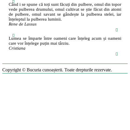
Când i se spune că toți sunt făcuți din pulbere, omul din topor
vede pulberea drumului, omul cultivat se știe făcut din atomi
de pulbere, omul savant se gândește la pulberea stelei, iar
înțeleptul la pulberea luminii.
Rene de Lassus
Lumea se împarte între oameni care înțeleg acum și oameni
care vor înțelege puțin mai târziu.
Cristiana
Copyright © Bucuria cunoașterii. Toate drepturile rezervate.