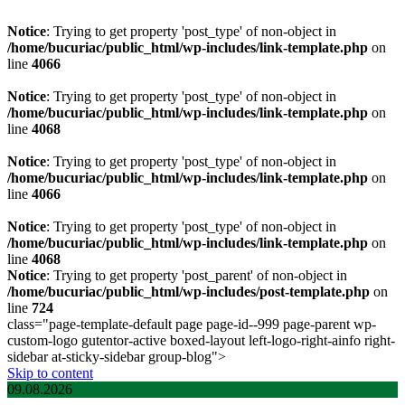
Notice
: Trying to get property 'post_type' of non-object in
/home/bucuriac/public_html/wp-includes/link-template.php
on
line
4066
Notice
: Trying to get property 'post_type' of non-object in
/home/bucuriac/public_html/wp-includes/link-template.php
on
line
4068
Notice
: Trying to get property 'post_type' of non-object in
/home/bucuriac/public_html/wp-includes/link-template.php
on
line
4066
Notice
: Trying to get property 'post_type' of non-object in
/home/bucuriac/public_html/wp-includes/link-template.php
on
line
4068
Notice
: Trying to get property 'post_parent' of non-object in
/home/bucuriac/public_html/wp-includes/post-template.php
on
line
724
class="page-template-default page page-id--999 page-parent wp-
custom-logo gutentor-active boxed-layout left-logo-right-ainfo right-
sidebar at-sticky-sidebar group-blog">
Skip to content
09.08.2026