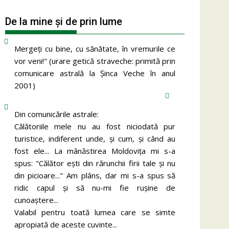
De la mine și de prin lume
Mergeţi cu bine, cu sănătate, în vremurile ce
vor veni!" (urare getică straveche: primită prin
comunicare astrală la Şinca Veche în anul
2001)
Din comunicările astrale:
Călătoriile mele nu au fost niciodată pur
turistice, indiferent unde, și cum, și când au
fost ele... La mânăstirea Moldoviţa mi s-a
spus: "Călător eşti din rărunchii firii tale şi nu
din picioare..." Am plâns, dar mi s-a spus să
ridic capul şi să nu-mi fie ruşine de
cunoaştere...
Valabil pentru toată lumea care se simte
apropiată de aceste cuvinte...