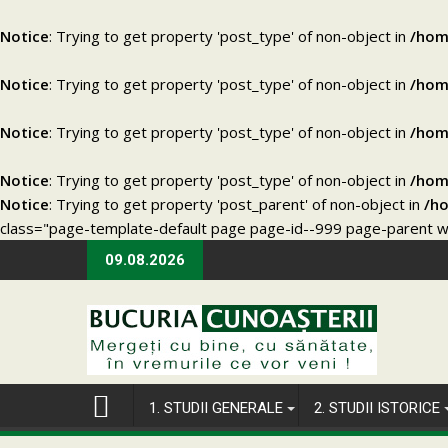
Notice
: Trying to get property 'post_type' of non-object in
/hom
Notice
: Trying to get property 'post_type' of non-object in
/hom
Notice
: Trying to get property 'post_type' of non-object in
/hom
Notice
: Trying to get property 'post_type' of non-object in
/hom
Notice
: Trying to get property 'post_parent' of non-object in
/ho
class="page-template-default page page-id--999 page-parent wp-
Skip
09.08.2026
to
content
1. STUDII GENERALE
2. STUDII ISTORICE