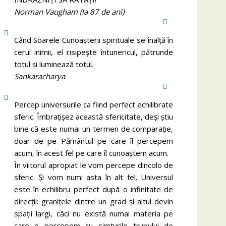
Norman Vaugham (la 87 de ani)
Când Soarele Cunoaşterii spirituale se înalţă în
cerul inimii, el risipeşte întunericul, pătrunde
totul şi luminează totul.
Sankaracharya
Percep universurile ca fiind perfect echilibrate
sferic. Îmbrațișez această sfericitate, deși știu
bine că este numai un termen de comparație,
doar de pe Pământul pe care îl percepem
acum, în acest fel pe care îl cunoaștem acum.
În viitorul apropiat le vom percepe dincolo de
sferic. Și vom numi asta în alt fel. Universul
este în echilibru perfect după o infinitate de
direcții: granițele dintre un grad și altul devin
spații largi, căci nu există numai materia pe
care o percepem cu simțurile trupului de