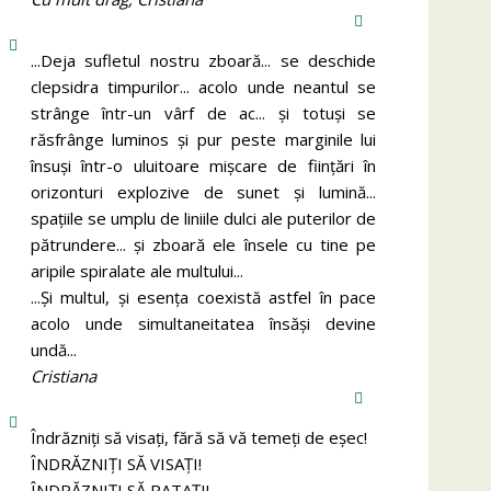
...Deja sufletul nostru zboară... se deschide
clepsidra timpurilor... acolo unde neantul se
strânge într-un vârf de ac... și totuși se
răsfrânge luminos și pur peste marginile lui
însuși într-o uluitoare mișcare de ființări în
orizonturi explozive de sunet și lumină...
spațiile se umplu de liniile dulci ale puterilor de
pătrundere... și zboară ele însele cu tine pe
aripile spiralate ale multului...
...Și multul, și esența coexistă astfel în pace
acolo unde simultaneitatea însăși devine
undă...
Cristiana
Îndrăzniţi să visaţi, fără să vă temeţi de eşec!
ÎNDRĂZNIȚI SĂ VISAȚI!
ÎNDRĂZNIȚI SĂ RATAȚI!