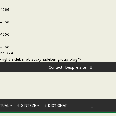
4066
4068
4066
4068
line
724
right-sidebar at-sticky-sidebar group-blog">
Contact
Despre site
ITUAL
6. SINTEZE
7. DICȚIONAR