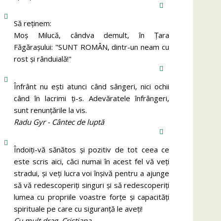
Să reținem:
Moș Milucă, cândva demult, în Ţara
Făgăraşului: "SUNT ROMÂN, dintr-un neam cu
rost şi rânduială!"
Înfrânt nu ești atunci când sângeri, nici ochii
când în lacrimi ți-s. Adevăratele înfrângeri,
sunt renunțările la vis.
Radu Gyr - Cântec de luptă
Îndoiți-vă sănătos și pozitiv de tot ceea ce
este scris aici, căci numai în acest fel vă veți
stradui, și veți lucra voi înșivă pentru a ajunge
să vă redescoperiți singuri și să redescoperiți
lumea cu propriile voastre forțe și capacități
spirituale pe care cu siguranță le aveți!
Cu mult drag, Cristiana