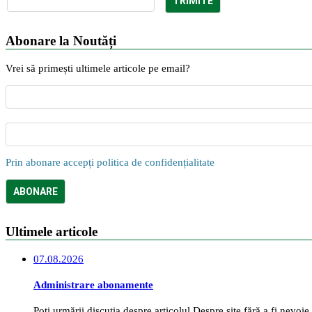
Abonare la Noutăți
Vrei să primești ultimele articole pe email?
Prin abonare accepți politica de confidențialitate
Ultimele articole
07.08.2026
Administrare abonamente
Poți urmării discuția despre articolul Despre site fără a fi nevoi