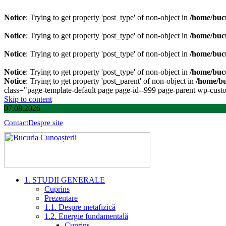
Notice
: Trying to get property 'post_type' of non-object in
/home/bucu
Notice
: Trying to get property 'post_type' of non-object in
/home/bucu
Notice
: Trying to get property 'post_type' of non-object in
/home/bucu
Notice
: Trying to get property 'post_type' of non-object in
/home/bucu
Notice
: Trying to get property 'post_parent' of non-object in
/home/bu
class="page-template-default page page-id--999 page-parent wp-custom
Skip to content
07.08.2026
Contact
Despre site
1. STUDII GENERALE
Cuprins
Prezentare
1.1. Despre metafizică
1.2. Energie fundamentală
Cuprins