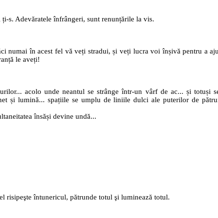
 ți-s. Adevăratele înfrângeri, sunt renunțările la vis.
căci numai în acest fel vă veți stradui, și veți lucra voi înșivă pentru a 
ranță le aveți!
urilor... acolo unde neantul se strânge într-un vârf de ac... și totuși 
et și lumină... spațiile se umplu de liniile dulci ale puterilor de pătrun
ultaneitatea însăși devine undă...
el risipeşte întunericul, pătrunde totul şi luminează totul.