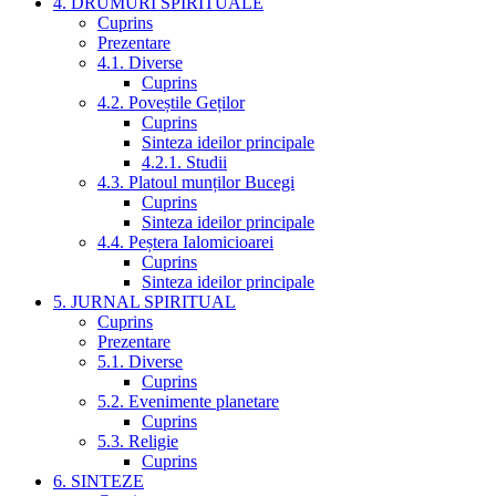
4. DRUMURI SPIRITUALE
Cuprins
Prezentare
4.1. Diverse
Cuprins
4.2. Poveștile Geților
Cuprins
Sinteza ideilor principale
4.2.1. Studii
4.3. Platoul munților Bucegi
Cuprins
Sinteza ideilor principale
4.4. Peștera Ialomicioarei
Cuprins
Sinteza ideilor principale
5. JURNAL SPIRITUAL
Cuprins
Prezentare
5.1. Diverse
Cuprins
5.2. Evenimente planetare
Cuprins
5.3. Religie
Cuprins
6. SINTEZE