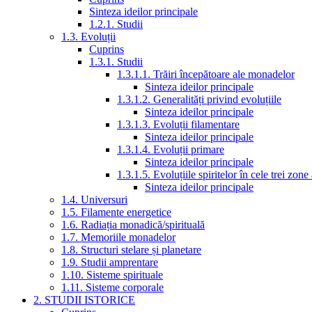
Sinteza ideilor principale
1.2.1. Studii
1.3. Evoluții
Cuprins
1.3.1. Studii
1.3.1.1. Trăiri începătoare ale monadelor
Sinteza ideilor principale
1.3.1.2. Generalități privind evoluțiile
Sinteza ideilor principale
1.3.1.3. Evoluții filamentare
Sinteza ideilor principale
1.3.1.4. Evoluții primare
Sinteza ideilor principale
1.3.1.5. Evoluțiile spiritelor în cele trei zone
Sinteza ideilor principale
1.4. Universuri
1.5. Filamente energetice
1.6. Radiația monadică/spirituală
1.7. Memoriile monadelor
1.8. Structuri stelare și planetare
1.9. Studii amprentare
1.10. Sisteme spirituale
1.11. Sisteme corporale
2. STUDII ISTORICE