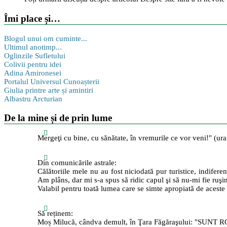
Îmi place și…
Blogul unui om cuminte...
Ultimul anotimp...
Oglinzile Sufletului
Colivii pentru idei
Adina Amironesei
Portalul Universul Cunoașterii
Giulia printre arte și amintiri
Albastru Arcturian
De la mine și de prin lume
Mergeţi cu bine, cu sănătate, în vremurile ce vor veni!" (ur
Din comunicările astrale:
Călătoriile mele nu au fost niciodată pur turistice, indiferen
Am plâns, dar mi s-a spus să ridic capul şi să nu-mi fie ruşi
Valabil pentru toată lumea care se simte apropiată de aceste 
Să reținem:
Moș Milucă, cândva demult, în Ţara Făgăraşului: "SUNT RO