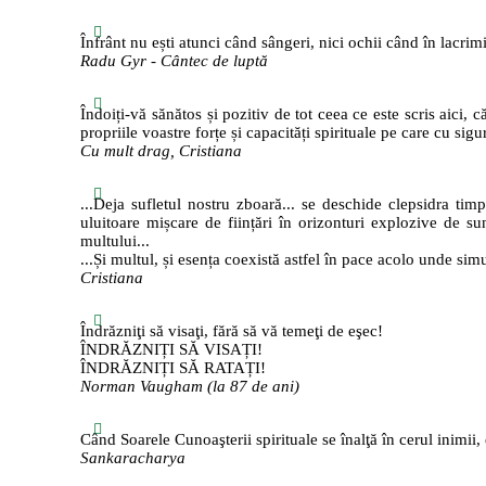
Înfrânt nu ești atunci când sângeri, nici ochii când în lacrimi
Radu Gyr - Cântec de luptă
Îndoiți-vă sănătos și pozitiv de tot ceea ce este scris aici, 
propriile voastre forțe și capacități spirituale pe care cu sigu
Cu mult drag, Cristiana
...Deja sufletul nostru zboară... se deschide clepsidra timp
uluitoare mișcare de ființări în orizonturi explozive de sun
multului...
...Și multul, și esența coexistă astfel în pace acolo unde sim
Cristiana
Îndrăzniţi să visaţi, fără să vă temeţi de eşec!
ÎNDRĂZNIȚI SĂ VISAȚI!
ÎNDRĂZNIȚI SĂ RATAȚI!
Norman Vaugham (la 87 de ani)
Când Soarele Cunoaşterii spirituale se înalţă în cerul inimii, 
Sankaracharya