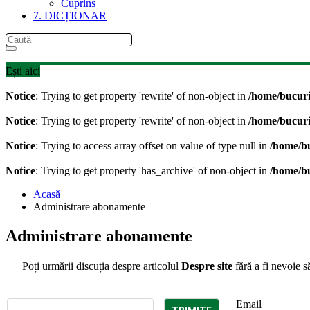
Cuprins
7. DICȚIONAR
Ești aici
Notice
: Trying to get property 'rewrite' of non-object in
/home/bucur
Notice
: Trying to get property 'rewrite' of non-object in
/home/bucur
Notice
: Trying to access array offset on value of type null in
/home/b
Notice
: Trying to get property 'has_archive' of non-object in
/home/b
Acasă
Administrare abonamente
Administrare abonamente
Poți urmării discuția despre articolul
Despre site
fără a fi nevoie s
Email