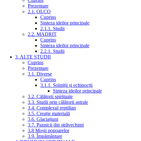
Cuprins
Prezentare
2.1. OLCO
Cuprins
Sinteza ideilor principale
2.1.1. Studii
2.2. MADRIT
Cuprins
Sinteza ideilor principale
2.2.1. Studii
3. ALTE STUDII
Cuprins
Prezentare
3.1. Diverse
Cuprins
3.1.1. Solstiții și echinocții
Sinteza ideilor principale
3.2. Călătorii spirituale
3.3. Studii prin călătorii astrale
3.4. Complexul reptilian
3.5. Creație materială
3.6. Glaciațiuni
3.7. Paznicii din străvechimi
3.8 Moșii popoarelor
3.9. Împământare