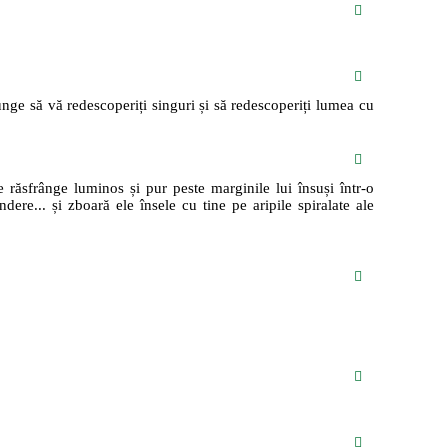
ajunge să vă redescoperiți singuri și să redescoperiți lumea cu
se răsfrânge luminos și pur peste marginile lui însuși într-o
dere... și zboară ele însele cu tine pe aripile spiralate ale