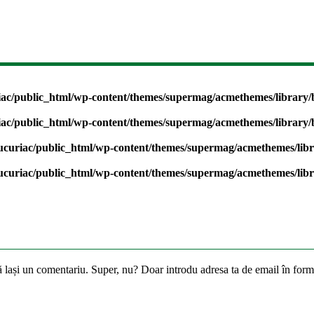
iac/public_html/wp-content/themes/supermag/acmethemes/librar
iac/public_html/wp-content/themes/supermag/acmethemes/librar
ucuriac/public_html/wp-content/themes/supermag/acmethemes/li
ucuriac/public_html/wp-content/themes/supermag/acmethemes/li
ă lași un comentariu. Super, nu? Doar introdu adresa ta de email în formu