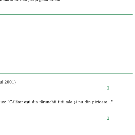
nul 2001)
: "Călător eşti din rărunchii firii tale şi nu din picioare..."