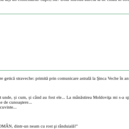
are getică straveche: primită prin comunicare astrală la Şinca Veche în a
t unde, și cum, și când au fost ele... La mânăstirea Moldoviţa mi s-a spus
ne de cunoaştere...
cuvinte...
MÂN, dintr-un neam cu rost şi rânduială!"