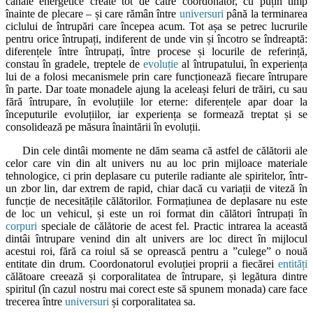
canale energetice create tot de către coordonator, cu puțin timp
înainte de plecare – și care rămân între
universuri
până la terminarea
ciclului de întrupări care începea acum. Tot așa se petrec lucrurile
pentru orice întrupați, indiferent de unde vin și încotro se îndreaptă:
diferențele între întrupați, între procese și locurile de referință,
constau în gradele, treptele de
evoluție
al întrupatului, în experiența
lui de a folosi mecanismele prin care funcționează fiecare întrupare
în parte. Dar toate monadele ajung la aceleași feluri de trăiri, cu sau
fără întrupare, în evoluțiile lor eterne: diferențele apar doar la
începuturile evoluțiilor, iar experiența se formează treptat și se
consolidează pe măsura înaintării în evoluții.
Din cele dintâi momente ne dăm seama că astfel de călătorii ale
celor care vin din alt univers nu au loc prin mijloace materiale
tehnologice, ci prin deplasare cu puterile radiante ale spiritelor, într-
un zbor lin, dar extrem de rapid, chiar dacă cu variații de viteză în
funcție de necesitățile călătorilor. Formațiunea de deplasare nu este
de loc un vehicul, și este un roi format din călători întrupați în
corpuri
speciale de călătorie de acest fel. Practic intrarea la această
dintâi întrupare venind din alt univers are loc direct în mijlocul
acestui roi, fără ca roiul să se oprească pentru a ”culege” o nouă
entitate din drum. Coordonatorul evoluției proprii a fiecărei
entități
călătoare creează și corporalitatea de întrupare, și legătura dintre
spiritul (în cazul nostru mai corect este să spunem monada) care face
trecerea între
universuri
și corporalitatea sa.