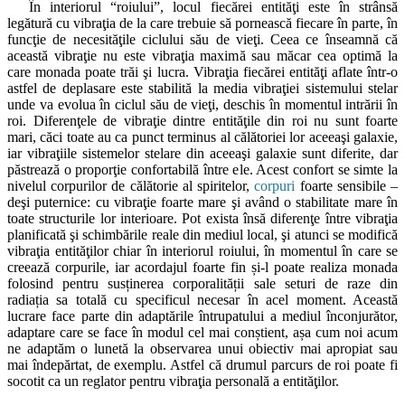
În interiorul “roiului”, locul fiecărei entităţi este în strânsă
legătură cu vibraţia de la care trebuie să pornească fiecare în parte, în
funcţie de necesităţile ciclului său de vieţi. Ceea ce înseamnă că
această vibraţie nu este vibraţia maximă sau măcar cea optimă la
care monada poate trăi şi lucra. Vibraţia fiecărei entităţi aflate într-o
astfel de deplasare este stabilită la media vibraţiei sistemului stelar
unde va evolua în ciclul său de vieţi, deschis în momentul intrării în
roi. Diferenţele de vibraţie dintre entităţile din roi nu sunt foarte
mari, căci toate au ca punct terminus al călătoriei lor aceeaşi galaxie,
iar vibraţiile sistemelor stelare din aceeaşi galaxie sunt diferite, dar
păstrează o proporţie confortabilă între ele. Acest confort se simte la
nivelul corpurilor de călătorie al spiritelor,
corpuri
foarte sensibile –
deşi puternice: cu vibraţie foarte mare şi având o stabilitate mare în
toate structurile lor interioare. Pot exista însă diferenţe între vibraţia
planificată şi schimbările reale din mediul local, şi atunci se modifică
vibraţia entităţilor chiar în interiorul roiului, în momentul în care se
creează corpurile, iar acordajul foarte fin și-l poate realiza monada
folosind pentru susținerea corporalității sale seturi de raze din
radiația sa totală cu specificul necesar în acel moment. Această
lucrare face parte din adaptările întrupatului a mediul înconjurător,
adaptare care se face în modul cel mai conștient, așa cum noi acum
ne adaptăm o lunetă la observarea unui obiectiv mai apropiat sau
mai îndepărtat, de exemplu. Astfel că drumul parcurs de roi poate fi
socotit ca un reglator pentru vibraţia personală a entităţilor.