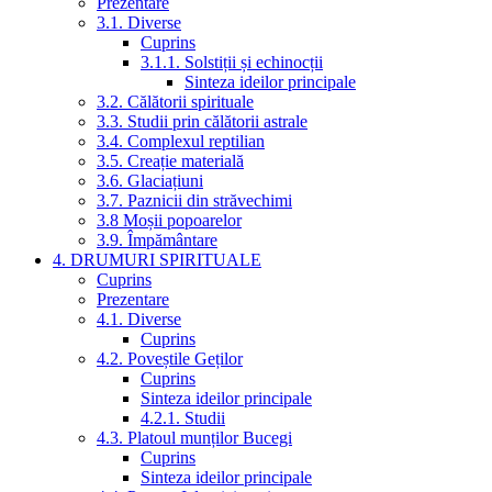
Prezentare
3.1. Diverse
Cuprins
3.1.1. Solstiții și echinocții
Sinteza ideilor principale
3.2. Călătorii spirituale
3.3. Studii prin călătorii astrale
3.4. Complexul reptilian
3.5. Creație materială
3.6. Glaciațiuni
3.7. Paznicii din străvechimi
3.8 Moșii popoarelor
3.9. Împământare
4. DRUMURI SPIRITUALE
Cuprins
Prezentare
4.1. Diverse
Cuprins
4.2. Poveștile Geților
Cuprins
Sinteza ideilor principale
4.2.1. Studii
4.3. Platoul munților Bucegi
Cuprins
Sinteza ideilor principale