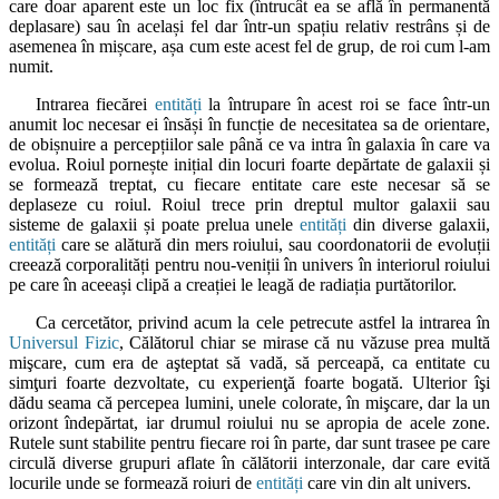
care doar aparent este un loc fix (întrucât ea se află în permanentă
deplasare) sau în același fel dar într-un spațiu relativ restrâns și de
asemenea în mișcare, așa cum este acest fel de grup, de roi cum l-am
numit.
Intrarea fiecărei
entități
la întrupare în acest roi se face într-un
anumit loc necesar ei însăși în funcție de necesitatea sa de orientare,
de obișnuire a percepțiilor sale până ce va intra în galaxia în care va
evolua. Roiul pornește inițial din locuri foarte depărtate de galaxii și
se formează treptat, cu fiecare entitate care este necesar să se
deplaseze cu roiul. Roiul trece prin dreptul multor galaxii sau
sisteme de galaxii și poate prelua unele
entități
din diverse galaxii,
entități
care se alătură din mers roiului, sau coordonatorii de evoluții
creează corporalități pentru nou-veniții în univers în interiorul roiului
pe care în aceeași clipă a creației le leagă de radiația purtătorilor.
Ca cercetător, privind acum la cele petrecute astfel la intrarea în
Universul Fizic
, Călătorul chiar se mirase că nu văzuse prea multă
mişcare, cum era de aşteptat să vadă, să perceapă, ca entitate cu
simţuri foarte dezvoltate, cu experienţă foarte bogată. Ulterior îşi
dădu seama că percepea lumini, unele colorate, în mişcare, dar la un
orizont îndepărtat, iar drumul roiului nu se apropia de acele zone.
Rutele sunt stabilite pentru fiecare roi în parte, dar sunt trasee pe care
circulă diverse grupuri aflate în călătorii interzonale, dar care evită
locurile unde se formează roiuri de
entități
care vin din alt univers.