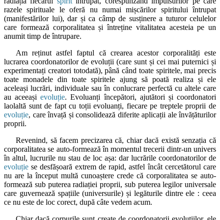
radiația fiecărui
spirit
întrupat, corespunzând impulsurilor pe care
razele spirituale le oferă nu numai mișcărilor spiritului întrupat
(manifestărilor lui), dar și ca câmp de susținere a tuturor celulelor
care formează corporalitatea și întreține vitalitatea acesteia pe un
anumit timp de întrupare.
Am reținut astfel faptul că crearea acestor corporalități este
lucrarea coordonatorilor de evoluții (care sunt și cei mai puternici și
experimentați creatori totodată), până când toate spiritele, mai precis
toate monadele din toate spiritele ajung să poată realiza și ele
aceleași lucrări, individuale sau în conlucrare perfectă cu altele care
au aceeași
evoluție
. Evoluanți începători, ajutători și coordonatori
laolaltă sunt de fapt cu toții evoluanți, fiecare pe treptele proprii de
evoluție
, care învață și consolidează diferite aplicații ale învățăturilor
proprii.
Revenind, să facem precizarea că, chiar dacă există senzația că
corporalitatea se auto-formează în momentul trecerii dintr-un univers
în altul, lucrurile nu stau de loc așa: dar lucrările coordonatorilor de
evoluție
se desfășoară extrem de rapid, astfel încât cercetătorul care
nu are la început multă cunoaștere crede că corporalitatea se auto-
formează sub puterea radiației proprii, sub puterea legilor universale
care guvernează spațiile (universurile) și legăturile dintre ele : ceea
ce nu este de loc corect, după câte vedem acum.
Chiar dacă corpurile sunt create de coordonatorii evoluțiilor, ele