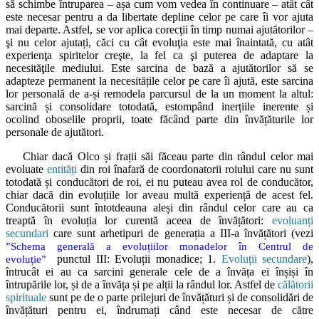
să schimbe întruparea – așa cum vom vedea în continuare – atât cât
este necesar pentru a da libertate depline celor pe care îi vor ajuta
mai departe. Astfel, se vor aplica corecţii în timp numai ajutătorilor –
şi nu celor ajutați, căci cu cât evoluţia este mai înaintată, cu atât
experienţa spiritelor creşte, la fel ca şi puterea de adaptare la
necesităţile mediului. Este sarcina de bază a ajutătorilor să se
adapteze permanent la necesitățile celor pe care îi ajută, este sarcina
lor personală de a-și remodela parcursul de la un moment la altul:
sarcină și consolidare totodată, estompând inerțiile inerente și
ocolind oboselile proprii, toate făcând parte din învățăturile lor
personale de ajutători.
Chiar dacă Olco și frații săi făceau parte din rândul celor mai
evoluate
entități
din roi înafară de coordonatorii roiului care nu sunt
totodată și conducători de roi, ei nu puteau avea rol de conducător,
chiar dacă din evoluțiile lor aveau multă experiență de acest fel.
Conducătorii sunt întotdeauna aleși din rândul celor care au ca
treaptă în evoluția lor curentă aceea de învățători:
evoluanți
secundari
care sunt arhetipuri de generația a III-a învățători (vezi
”Schema generală a evoluțiilor monadelor în Centrul de
punctul III: Evoluții monadice; 1.
Evoluții secundare
),
evoluție”
întrucât ei au ca sarcini generale cele de a învăța ei înșiși în
întrupările lor, și de a învăța și pe alții la rândul lor. Astfel de
călătorii
spirituale
sunt pe de o parte prilejuri de învățături și de consolidări de
învățături pentru ei, îndrumați când este necesar de către