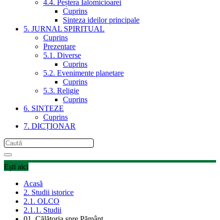
4.4. Peștera Ialomicioarei
Cuprins
Sinteza ideilor principale
5. JURNAL SPIRITUAL
Cuprins
Prezentare
5.1. Diverse
Cuprins
5.2. Evenimente planetare
Cuprins
5.3. Religie
Cuprins
6. SINTEZE
Cuprins
7. DICȚIONAR
Ești aici
Acasă
2. Studii istorice
2.1. OLCO
2.1.1. Studii
01. Călătoria spre Pământ