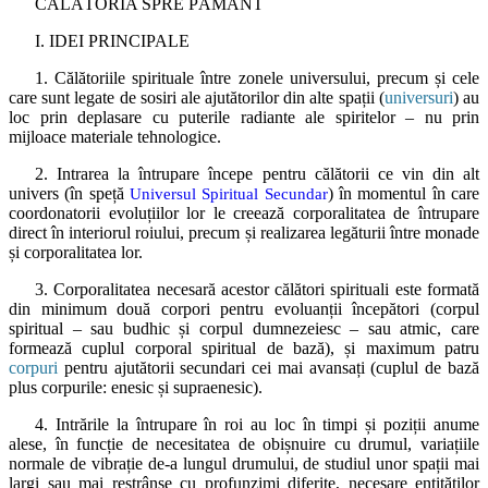
CĂLĂTORIA SPRE PĂMÂNT
I. IDEI PRINCIPALE
1. Călătoriile spirituale între zonele universului, precum și cele
care sunt legate de sosiri ale ajutătorilor din alte spații (
universuri
) au
loc prin deplasare cu puterile radiante ale spiritelor – nu prin
mijloace materiale tehnologice.
2. Intrarea la întrupare începe pentru călătorii ce vin din alt
univers (în speță
) în momentul în care
Universul Spiritual Secundar
coordonatorii evoluțiilor lor le creează corporalitatea de întrupare
direct în interiorul roiului, precum și realizarea legăturii între monade
și corporalitatea lor.
3. Corporalitatea necesară acestor călători spirituali este formată
din minimum două corpori pentru evoluanții începători (corpul
spiritual – sau budhic și corpul dumnezeiesc – sau atmic, care
formează cuplul corporal spiritual de bază), și maximum patru
corpuri
pentru ajutătorii secundari cei mai avansați (cuplul de bază
plus corpurile: enesic și supraenesic).
4. Intrările la întrupare în roi au loc în timpi și poziții anume
alese, în funcție de necesitatea de obișnuire cu drumul, variațiile
normale de vibrație de-a lungul drumului, de studiul unor spații mai
largi sau mai restrânse cu profunzimi diferite, necesare entităților