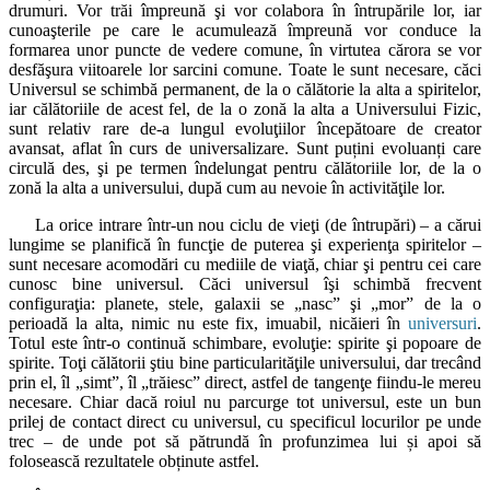
drumuri. Vor trăi împreună şi vor colabora în întrupările lor, iar
cunoaşterile pe care le acumulează împreună vor conduce la
formarea unor puncte de vedere comune, în virtutea cărora se vor
desfăşura viitoarele lor sarcini comune. Toate le sunt necesare, căci
Universul se schimbă permanent, de la o călătorie la alta a spiritelor,
iar călătoriile de acest fel, de la o zonă la alta a Universului Fizic,
sunt relativ rare de-a lungul evoluţiilor începătoare de creator
avansat, aflat în curs de universalizare. Sunt puțini evoluanți care
circulă des, şi pe termen îndelungat pentru călătoriile lor, de la o
zonă la alta a universului, după cum au nevoie în activităţile lor.
La orice intrare într-un nou ciclu de vieţi (de întrupări) – a cărui
lungime se planifică în funcţie de puterea şi experienţa spiritelor –
sunt necesare acomodări cu mediile de viaţă, chiar şi pentru cei care
cunosc bine universul. Căci universul îşi schimbă frecvent
configuraţia: planete, stele, galaxii se „nasc” şi „mor” de la o
perioadă la alta, nimic nu este fix, imuabil, nicăieri în
universuri
.
Totul este într-o continuă schimbare, evoluţie: spirite şi popoare de
spirite. Toţi călătorii ştiu bine particularităţile universului, dar trecând
prin el, îl „simt”, îl „trăiesc” direct, astfel de tangenţe fiindu-le mereu
necesare. Chiar dacă roiul nu parcurge tot universul, este un bun
prilej de contact direct cu universul, cu specificul locurilor pe unde
trec – de unde pot să pătrundă în profunzimea lui și apoi să
folosească rezultatele obținute astfel.