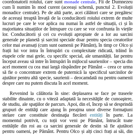
coordonatorii roiului, care sunt
, Fii de Dumnezeu
monade centrale
cum îi numim în mod curent (aceeași schemă, punctul 2. Evoluții
monadice centrale). Pe de altă parte, acei călători care se pregătesc
de aceeași treaptă învață de la conducătorii roiului extrem de multe
lucruri pe care le vor aplica nu numai în astfel de situații, ci și în
majoritatea situațiilor de întrupare cu care se vor confrunta în viețile
lor. Conducătorii și cei cu evoluții apropiate de a lor au sarcini
generale pe planetă și sarcini speciale doar pentru specia creatorilor
celor mai avansați (cum sunt oamenii pe Pământ), în timp ce Olco și
frații lui vor intra în întrupări cu complexitate ridicată, trăind în
etapele cele mai grele, cu specific special, ale umanității. Iar pentru
început aveau să intre în întrupări în mijlocul saurienilor – specia din
acel moment cu cea mai largă răspândire pe Pământ – ceea ce urma
să fie o concentrare extrem de puternică la specificul sarcinilor de
ajutător pentru altă specie, saurienii – deocamdată nu pentru oamenii
despre care nu putem discuta în acel moment.
Revenind la călătoria în sine: deplasarea se face pe traseele
stabilite dinainte, cu o viteză adaptată la necesităţile de cunoaştere,
de studiu, ale spaţiilor de parcurs. Apoi, din el, încep să se desprindă
grupuri de entităţi care ajung în preajma unor diverse formaţiuni
stelare care constituie destinaţia fiecărei
entități
în parte. La
momentul potrivit, cu toții vor veni pe Pământ, întrucât toate
entitățile din roi au ca sarcini generale de destin să fie ajutători
pentru oameni, pe Pământ. Pentru Olco și alți cinci frați ai săi, din