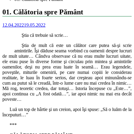
01. Călătoria spre Pământ
12.04.2022
19.05.2022
Ştia că trebuie să scrie…
Ştia de mult că este un călător care putea să-şi scrie
amintirile. Îşi dăduse seama vorbind cu oamenii despre lucruri
de mult uitate… Cândva observase că nu erau multe lucruri uitate,
ele erau puse în diverse forme şi circulau prin mintea şi amintirile
oamenilor, deşi nu prea erau luate în seamă… Erau legendele,
poveştile, miturile omenirii, pe care numai copiii le considerau
realitate, le luau în foarte serios, dar creşteau apoi minunându-se
cum au putut să le creadă, într-o lume care nu mai credea în nimic…
Mă rog, teoretic credea, dar totuşi… Istoria începuse cu „Este…”,
apoi continua cu „A fost odată…”, iar apoi nimic nu mai era decât
poveste…
Luă un top de hârtie şi un creion, apoi îşi spuse: „Să o luăm de la
începuturi…”
***