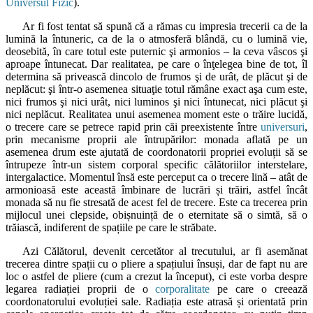
Universul Fizic
).
Ar fi fost tentat să spună că a rămas cu impresia trecerii ca de la
lumină la întuneric, ca de la o atmosferă blândă, cu o lumină vie,
deosebită, în care totul este puternic şi armonios – la ceva vâscos şi
aproape întunecat. Dar realitatea, pe care o înţelegea bine de tot, îl
determina să privească dincolo de frumos şi de urât, de plăcut şi de
neplăcut: şi într-o asemenea situaţie totul rămâne exact aşa cum este,
nici frumos şi nici urât, nici luminos şi nici întunecat, nici plăcut şi
nici neplăcut. Realitatea unui asemenea moment este o trăire lucidă,
o trecere care se petrece rapid prin căi preexistente între
universuri
,
prin mecanisme proprii ale întrupărilor: monada aflată pe un
asemenea drum este ajutată de coordonatorii propriei evoluții să se
întrupeze într-un sistem corporal specific călătoriilor interstelare,
intergalactice. Momentul însă este perceput ca o trecere lină – atât de
armonioasă este această îmbinare de lucrări și trăiri, astfel încât
monada să nu fie stresată de acest fel de trecere. Este ca trecerea prin
mijlocul unei clepside, obișnuință de o eternitate să o simtă, să o
trăiască, indiferent de spațiile pe care le străbate.
Azi Călătorul, devenit cercetător al trecutului, ar fi asemănat
trecerea dintre spații cu o pliere a spațiului însuși, dar de fapt nu are
loc o astfel de pliere (cum a crezut la început), ci este vorba despre
legarea radiației proprii de o
corporalitate
pe care o creează
coordonatorului evoluției sale. Radiația este atrasă și orientată prin