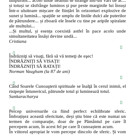
timpurilor... acolo unde neantul se strânge într-un vârf de ac...
și totuși se răsfrânge luminos și pur peste marginile lui însuși
într-o uluitoare mișcare de ființări în orizonturi explozive de
sunet și lumină... spațiile se umplu de liniile dulci ale puterilor
de pătrundere... și zboară ele însele cu tine pe aripile spiralate
ale multului...
...Și multul, și esența coexistă astfel în pace acolo unde
simultaneitatea însăși devine undă...
Cristiana
Îndrăzniţi să visaţi, fără să vă temeţi de eşec!
ÎNDRĂZNIȚI SĂ VISAȚI!
ÎNDRĂZNIȚI SĂ RATAȚI!
Norman Vaugham (la 87 de ani)
Când Soarele Cunoaşterii spirituale se înalţă în cerul inimii, el
risipeşte întunericul, pătrunde totul şi luminează totul.
Sankaracharya
Percep universurile ca fiind perfect echilibrate sferic.
Îmbrațișez această sfericitate, deși știu bine că este numai un
termen de comparație, doar de pe Pământul pe care îl
percepem acum, în acest fel pe care îl cunoaștem acum.
În viitorul apropiat le vom percepe dincolo de sferic. Și vom