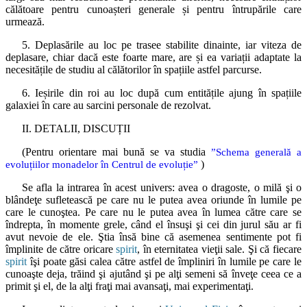
călătoare pentru cunoașteri generale și pentru întrupările care
urmează.
5. Deplasările au loc pe trasee stabilite dinainte, iar viteza de
deplasare, chiar dacă este foarte mare, are și ea variații adaptate la
necesitățile de studiu al călătorilor în spațiile astfel parcurse.
6. Ieșirile din roi au loc după cum entitățile ajung în spațiile
galaxiei în care au sarcini personale de rezolvat.
II. DETALII, DISCUȚII
(Pentru orientare mai bună se va studia
”Schema generală a
)
evoluțiilor monadelor în Centrul de evoluție”
Se afla la intrarea în acest univers: avea o dragoste, o milă şi o
blândeţe sufletească pe care nu le putea avea oriunde în lumile pe
care le cunoştea. Pe care nu le putea avea în lumea către care se
îndrepta, în momente grele, când el însuşi şi cei din jurul său ar fi
avut nevoie de ele. Ştia însă bine că asemenea sentimente pot fi
împlinite de către oricare
spirit
, în eternitatea vieţii sale. Şi că fiecare
spirit
îşi poate găsi calea către astfel de împliniri în lumile pe care le
cunoaşte deja, trăind şi ajutând şi pe alţi semeni să înveţe ceea ce a
primit şi el, de la alţi fraţi mai avansaţi, mai experimentaţi.