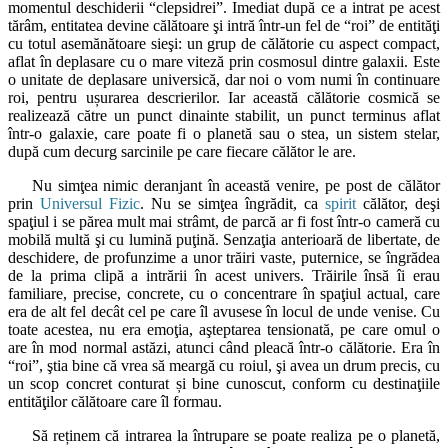
momentul deschiderii “clepsidrei”. Imediat după ce a intrat pe acest
tărâm, entitatea devine călătoare şi intră într-un fel de “roi” de entităţi
cu totul asemănătoare sieşi: un grup de călătorie cu aspect compact,
aflat în deplasare cu o mare viteză prin cosmosul dintre galaxii. Este
o unitate de deplasare universică, dar noi o vom numi în continuare
roi, pentru ușurarea descrierilor. Iar această călătorie cosmică se
realizează către un punct dinainte stabilit, un punct terminus aflat
într-o galaxie, care poate fi o planetă sau o stea, un sistem stelar,
după cum decurg sarcinile pe care fiecare călător le are.
Nu simţea nimic deranjant în această venire, pe post de călător
prin
Universul Fizic
. Nu se simţea îngrădit, ca
spirit
călător, deşi
spaţiul i se părea mult mai strâmt, de parcă ar fi fost într-o cameră cu
mobilă multă şi cu lumină puţină. Senzaţia anterioară de libertate, de
deschidere, de profunzime a unor trăiri vaste, puternice, se îngrădea
de la prima clipă a intrării în acest univers. Trăirile însă îi erau
familiare, precise, concrete, cu o concentrare în spaţiul actual, care
era de alt fel decât cel pe care îl avusese în locul de unde venise. Cu
toate acestea, nu era emoţia, aşteptarea tensionată, pe care omul o
are în mod normal astăzi, atunci când pleacă într-o călătorie. Era în
“roi”, ştia bine că vrea să meargă cu roiul, şi avea un drum precis, cu
un scop concret conturat și bine cunoscut, conform cu destinaţiile
entităţilor călătoare care îl formau.
Să reținem că intrarea la întrupare se poate realiza pe o planetă,