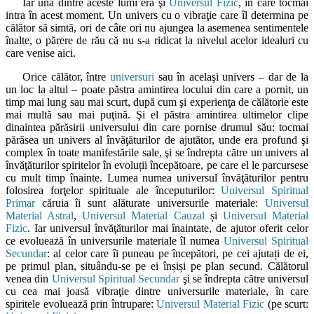
Iar una dintre aceste lumi era şi
Universul Fizic
, în care tocmai
intra în acest moment. Un univers cu o vibraţie care îl determina pe
călător să simtă, ori de câte ori nu ajungea la asemenea sentimentele
înalte, o părere de rău că nu s-a ridicat la nivelul acelor idealuri cu
care venise aici.
Orice călător, între
universuri
sau în acelaşi univers – dar de la
un loc la altul – poate păstra amintirea locului din care a pornit, un
timp mai lung sau mai scurt, după cum şi experienţa de călătorie este
mai multă sau mai puţină. Şi el păstra amintirea ultimelor clipe
dinaintea părăsirii universului din care pornise drumul său: tocmai
părăsea un univers al învăţăturilor de ajutător, unde era profund şi
complex în toate manifestările sale, şi se îndrepta către un univers al
învăţăturilor spiritelor în evoluții începătoare, pe care el le parcursese
cu mult timp înainte. Lumea numea universul învăţăturilor pentru
folosirea forţelor spirituale ale începuturilor:
Universul Spiritual
Primar
căruia îi sunt alăturate universurile materiale:
Universul
Material Astral
,
Universul Material Cauzal
și
Universul Material
Fizic
. Iar universul învăţăturilor mai înaintate, de ajutor oferit celor
ce evoluează în universurile materiale îl numea
Universul Spiritual
Secundar
: al celor care îi puneau pe începători, pe cei ajutați de ei,
pe primul plan, situându-se pe ei înșiși pe plan secund. Călătorul
venea din
Universul Spiritual Secundar
şi se îndrepta către universul
cu cea mai joasă vibraţie dintre universurile materiale, în care
spiritele evoluează prin întrupare:
Universul Material Fizic
(pe scurt: