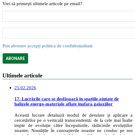
Vrei să primești ultimele articole pe email?
Prin abonare accepți politica de confidențialitate
Ultimele articole
25.02.2026
17. Lucrările care se desfășoară în spațiile ajutate de
balizele energo-materiale aflate înafara galaxiilor
Această lucrare detaliază modul de derulare și aplicare a
cercetărilor pe o verticală transcendentă: de la cele mai înalte
trepte de evoluție către începuturile, rădăcinile evoluțiilor
noastre. Noutățile în cunoașterile noastre ne conduc pe noi