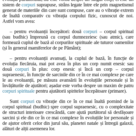
sistem de
corpuri
suprapuse, strâns legate între ele prin magnetismul
generat de materiile din care sunt compuse, care au o vibrație extrem
de înaltă comparativ cu vibrația corpului fizic, cunoscut de noi.
Astfel vom avea:
– pentru evoluanții începători: două
corpuri
– corpul spiritual
(sau budhic) împreună cu corpul dumnezeiesc (sau atmic), care
formează cuplul de bază al corpurilor spirituale ale tuturor oamenilor
(și în general mamiferelor de pe Pământ);
– pentru evoluanții avansați, la cuplul de bază, în funcție de
evoluția fiecăruia, mai pot avea în plus un corp numit enesic sau
două
corpuri
în plus: corp enesic și încă un corp – corpul
supraenesic, în funcție de sarcinile din ce în ce mai complexe pe care
le au evoluanții, pe măsura avansării în evoluțiile personale și în
învățăturile de ajutători; așadar este vorba despre un maxim de patru
corpuri spirituale
pentru ajutătorii spiritelor începătoare (primare).
Sunt
corpuri
cu vibrație din ce în ce mai înaltă pornind de la
corpul spiritual (budhic) spre corpul supraenesic, cu o complexitate
de structuri interioare crescândă, care ajută purtătorul să desfășoare
sarcini și ele din ce în ce mai complexe în evoluțiile lor personale și
de ajutor oferit celor din jurul său, planetei natale și întregii galaxii,
alături de alții asemenea lor.