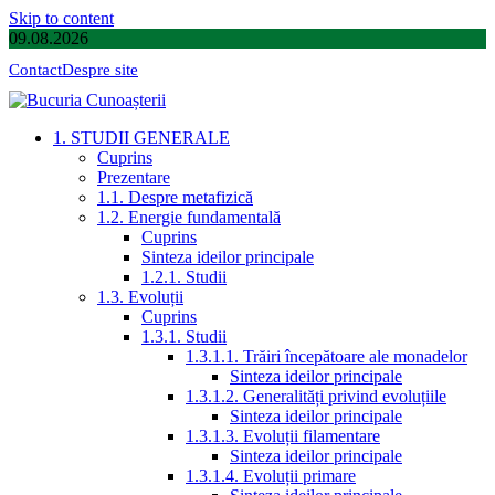
Skip to content
09.08.2026
Contact
Despre site
1. STUDII GENERALE
Cuprins
Prezentare
1.1. Despre metafizică
1.2. Energie fundamentală
Cuprins
Sinteza ideilor principale
1.2.1. Studii
1.3. Evoluții
Cuprins
1.3.1. Studii
1.3.1.1. Trăiri începătoare ale monadelor
Sinteza ideilor principale
1.3.1.2. Generalități privind evoluțiile
Sinteza ideilor principale
1.3.1.3. Evoluții filamentare
Sinteza ideilor principale
1.3.1.4. Evoluții primare