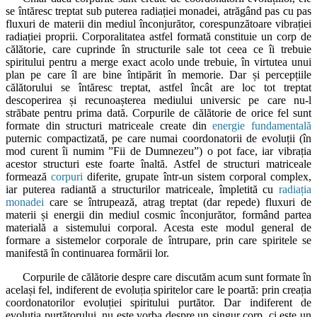
se întăresc treptat sub puterea radiației monadei, atrăgând pas cu pas
fluxuri de materii din mediul înconjurător, corespunzătoare vibrației
radiației proprii. Corporalitatea astfel formată constituie un corp de
călătorie, care cuprinde în structurile sale tot ceea ce îi trebuie
spiritului pentru a merge exact acolo unde trebuie, în virtutea unui
plan pe care îl are bine întipărit în memorie. Dar și percepțiile
călătorului se întăresc treptat, astfel încât are loc tot treptat
descoperirea și recunoașterea mediului universic pe care nu-l
străbate pentru prima dată. Corpurile de călătorie de orice fel sunt
formate din structuri matriceale create din
energie fundamentală
puternic compactizată, pe care numai coordonatorii de evoluții (în
mod curent îi numim ”Fii de Dumnezeu”) o pot face, iar vibrația
acestor structuri este foarte înaltă. Astfel de structuri matriceale
formează
corpuri
diferite, grupate într-un sistem corporal complex,
iar puterea radiantă a structurilor matriceale, împletită cu
radiația
monadei
care se întrupează, atrag treptat (dar repede) fluxuri de
materii și energii din mediul cosmic înconjurător, formând partea
materială a sistemului corporal. Acesta este modul general de
formare a sistemelor corporale de întrupare, prin care spiritele se
manifestă în continuarea formării lor.
Corpurile de călătorie despre care discutăm acum sunt formate în
același fel, indiferent de evoluția spiritelor care le poartă: prin creația
coordonatorilor evoluției spiritului purtător. Dar indiferent de
evoluția purtătorului, nu este vorba despre un singur corp, ci este un