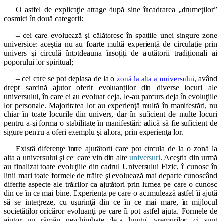
O astfel de explicaţie atrage după sine încadrarea „drumeţilor”
cosmici în două categorii:
– cei care evoluează şi călătoresc în spaţiile unei singure zone
universice: aceştia nu au foarte multă experienţă de circulaţie prin
univers şi circulă întotdeauna însoțiți de ajutătorii tradiționali ai
poporului lor spiritual;
– cei care se pot deplasa de la o
, având
zonă la alta a universului
drept sarcină ajutor oferit evoluanților din diverse locuri ale
universului, în care ei au evoluat deja, le-au parcurs deja în evoluţiile
lor personale. Majoritatea lor au experienţă multă în manifestări, nu
chiar în toate locurile din univers, dar în suficient de multe locuri
pentru a-şi forma o stabilitate în manifestări: adică să fie suficient de
sigure pentru a oferi exemplu şi altora, prin experienţa lor.
Există diferenţe între ajutătorii care pot circula de la o zonă la
alta a universului şi cei care vin din alte
universuri
. Aceştia din urmă
au finalizat toate evoluţiile din cadrul Universului Fizic, îi cunosc în
linii mari toate formele de trăire şi evoluează mai departe cunoscând
diferite aspecte ale trăirilor ca ajutători prin lumea pe care o cunosc
din ce în ce mai bine. Experienţa pe care o acumulează astfel îi ajută
să se integreze, cu uşurinţă din ce în ce mai mare, în mijlocul
societăţilor oricăror evoluanţi pe care îi pot astfel ajuta. Formele de
ajutor nu rămân neschimbate de-a lungul vremurilor, ci sunt