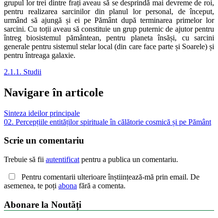
grupul lor trei dintre frați aveau să se desprindă mai devreme de roi,
pentru realizarea sarcinilor din planul lor personal, de început,
urmând să ajungă și ei pe Pământ după terminarea primelor lor
sarcini. Cu toții aveau să constituie un grup puternic de ajutor pentru
întreg biosistemul pământean, pentru planeta însăși, cu sarcini
generale pentru sistemul stelar local (din care face parte și Soarele) și
pentru întreaga galaxie.
2.1.1. Studii
Navigare în articole
Sinteza ideilor principale
02. Percepțiile entităților spirituale în călătorie cosmică și pe Pământ
Scrie un comentariu
Trebuie să fii
autentificat
pentru a publica un comentariu.
Pentru comentarii ulterioare înștiințează-mă prin email. De
asemenea, te poți
abona
fără a comenta.
Abonare la Noutăți