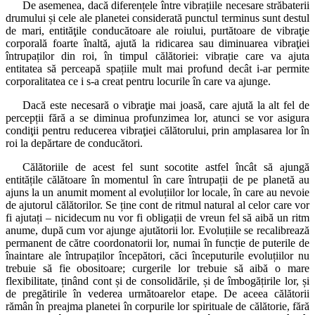
De asemenea, dacă diferențele între vibrațiile necesare străbaterii
drumului și cele ale planetei considerată punctul terminus sunt destul
de mari, entităţile conducătoare ale roiului, purtătoare de vibraţie
corporală foarte înaltă, ajută la ridicarea sau diminuarea vibraţiei
întrupaților din roi, în timpul călătoriei: vibrație care va ajuta
entitatea să perceapă spațiile mult mai profund decât i-ar permite
corporalitatea ce i s-a creat pentru locurile în care va ajunge.
Dacă este necesară o vibraţie mai joasă, care ajută la alt fel de
percepții fără a se diminua profunzimea lor, atunci se vor asigura
condiţii pentru reducerea vibraţiei călătorului, prin amplasarea lor în
roi la depărtare de conducători.
Călătoriile de acest fel sunt socotite astfel încât să ajungă
entitățile călătoare în momentul în care întrupații de pe planetă au
ajuns la un anumit moment al evoluțiilor lor locale, în care au nevoie
de ajutorul călătorilor. Se ține cont de ritmul natural al celor care vor
fi ajutați – nicidecum nu vor fi obligații de vreun fel să aibă un ritm
anume, după cum vor ajunge ajutătorii lor. Evoluțiile se recalibrează
permanent de către coordonatorii lor, numai în funcție de puterile de
înaintare ale întrupaților începători, căci începuturile evoluțiilor nu
trebuie să fie obositoare; curgerile lor trebuie să aibă o mare
flexibilitate, ținând cont și de consolidările, și de îmbogățirile lor, și
de pregătirile în vederea următoarelor etape. De aceea călătorii
rămân în preajma planetei în corpurile lor spirituale de călătorie, fără