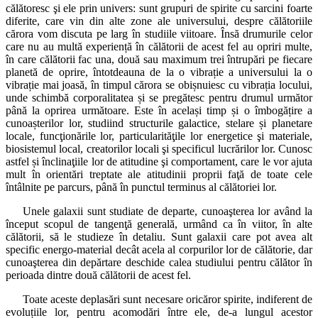
călătoresc şi ele prin univers: sunt grupuri de spirite cu sarcini foarte
diferite, care vin din alte zone ale universului, despre călătoriile
cărora vom discuta pe larg în studiile viitoare. Însă drumurile celor
care nu au multă experiență în călătorii de acest fel au opriri multe,
în care călătorii fac una, două sau maximum trei întrupări pe fiecare
planetă de oprire, întotdeauna de la o vibrație a universului la o
vibrație mai joasă, în timpul cărora se obișnuiesc cu vibrația locului,
unde schimbă corporalitatea și se pregătesc pentru drumul următor
până la oprirea următoare. Este în același timp și o îmbogățire a
cunoașterilor lor, studiind structurile galactice, stelare și planetare
locale, funcţionările lor, particularităţile lor energetice şi materiale,
biosistemul local, creatorilor locali şi specificul lucrărilor lor. Cunosc
astfel și înclinaţiile lor de atitudine şi comportament, care le vor ajuta
mult în orientări treptate ale atitudinii proprii faţă de toate cele
întâlnite pe parcurs, până în punctul terminus al călătoriei lor.
Unele galaxii sunt studiate de departe, cunoaşterea lor având la
început scopul de tangenţă generală, urmând ca în viitor, în alte
călătorii, să le studieze în detaliu. Sunt galaxii care pot avea alt
specific energo-material decât acela al corpurilor lor de călătorie, dar
cunoaşterea din depărtare deschide calea studiului pentru călător în
perioada dintre două călătorii de acest fel.
Toate aceste deplasări sunt necesare oricăror spirite, indiferent de
evoluțiile lor, pentru acomodări între ele, de-a lungul acestor