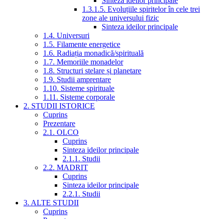
Sinteza ideilor principale
1.3.1.5. Evoluțiile spiritelor în cele trei
zone ale universului fizic
Sinteza ideilor principale
1.4. Universuri
1.5. Filamente energetice
1.6. Radiația monadică/spirituală
1.7. Memoriile monadelor
1.8. Structuri stelare și planetare
1.9. Studii amprentare
1.10. Sisteme spirituale
1.11. Sisteme corporale
2. STUDII ISTORICE
Cuprins
Prezentare
2.1. OLCO
Cuprins
Sinteza ideilor principale
2.1.1. Studii
2.2. MADRIT
Cuprins
Sinteza ideilor principale
2.2.1. Studii
3. ALTE STUDII
Cuprins