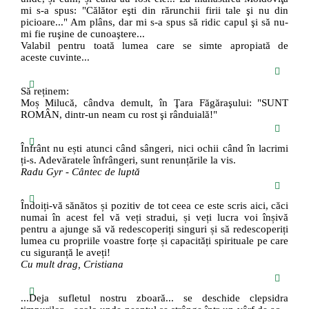
mi s-a spus: "Călător eşti din rărunchii firii tale şi nu din
picioare..." Am plâns, dar mi s-a spus să ridic capul şi să nu-
mi fie ruşine de cunoaştere...
Valabil pentru toată lumea care se simte apropiată de
aceste cuvinte...
Să reținem:
Moș Milucă, cândva demult, în Ţara Făgăraşului: "SUNT
ROMÂN, dintr-un neam cu rost şi rânduială!"
Înfrânt nu ești atunci când sângeri, nici ochii când în lacrimi
ți-s. Adevăratele înfrângeri, sunt renunțările la vis.
Radu Gyr - Cântec de luptă
Îndoiți-vă sănătos și pozitiv de tot ceea ce este scris aici, căci
numai în acest fel vă veți stradui, și veți lucra voi înșivă
pentru a ajunge să vă redescoperiți singuri și să redescoperiți
lumea cu propriile voastre forțe și capacități spirituale pe care
cu siguranță le aveți!
Cu mult drag, Cristiana
...Deja sufletul nostru zboară... se deschide clepsidra