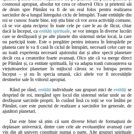
cosmosul apropiat, absolut tot ceea ce observă Olco și prietenii săi
de drum spre Pământ va fi de un real folos pentru realizarea
sarcinilor de-a lungul întregului ciclu de întrupări. Toate entitățile din
roi se cunosc foarte bine, toți știu bine că vor avea activități comune,
că se vor ajuta reciproc în toate cele pe care le au de făcut, chiar
dacă la început, ca
entități spirituale
, se vor integra în diverse lucrări
care se desfășoară și pe alte planete din sistemul stelar local, la care
nu participă toate. Este o pregătire pentru intrarea în întrupările pe
planeta care le va fi casă în ciclul de întrupări, necesară celor care nu
au toată experiența necesară ajutorului dat și altor specii planetare
decât cea a creatorilor foarte avansați. Olco știe că va merge direct
pe Pământ și, ca entitate spirituală, își va adapta toată cunoașterea sa
viețuitoarelor planetare în mijlocul cărora se va întrupa pentru
început – și nu în specia umană, căci altele vor fi necesitățile
destinelor sale în viitorul apropiat.
Rând pe rând,
entități
individuale sau grupuri mici de
entități
se
desprind de roi, mergând spre locul din sistemul stelar unde au de
desfășurat sarcinile proprii. În curând însă cu toții se vor întâlni pe
Pământ, care este punctul de realizare a sarcinilor lor generale, de
ajutători planetari.
Dar este bine să știm că sunt diverse feluri de formaţiuni de
deplasare universică, dintre care cele ale evoluanților avansați care
vin din alt univers constituie numai o parte. Alte grupuri spirituale