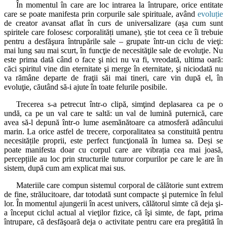
În momentul în care are loc intrarea la întrupare, orice entitate
care se poate manifesta prin corpurile sale spirituale, având
evoluție
de creator avansat aflat în curs de universalizare (așa cum sunt
spiritele care folosesc corporalități umane), știe tot ceea ce îi trebuie
pentru a desfăşura întrupările sale – grupate într-un ciclu de vieţi:
mai lung sau mai scurt, în funcţie de necesităţile sale de evoluţie. Nu
este prima dată când o face şi nici nu va fi, vreodată, ultima oară:
căci spiritul vine din eternitate şi merge în eternitate, şi niciodată nu
va rămâne departe de fraţii săi mai tineri, care vin după el, în
evoluţie, căutând să-i ajute în toate felurile posibile.
Trecerea s-a petrecut într-o clipă, simţind deplasarea ca pe o
undă, ca pe un val care te saltă: un val de lumină puternică, care
avea să-l depună într-o lume asemănătoare ca atmosferă adâncului
marin. La orice astfel de trecere, corporalitatea sa constituită pentru
necesitățile proprii, este perfect funcţională în lumea sa. Deși se
poate manifesta doar cu corpul care are vibrația cea mai joasă,
percepțiile au loc prin structurile tuturor corpurilor pe care le are în
sistem, după cum am explicat mai sus.
Materiile care compun sistemul corporal de călătorie sunt extrem
de fine, strălucitoare, dar totodată sunt compacte şi puternice în felul
lor. În momentul ajungerii în acest univers, călătorul simte că deja şi-
a început ciclul actual al vieţilor fizice, că îşi simte, de fapt, prima
întrupare, că desfăşoară deja o activitate pentru care era pregătită în