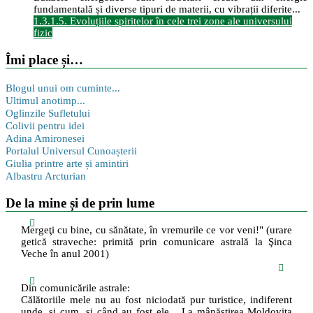
fundamentală și diverse tipuri de materii, cu vibrații diferite...
1.3.1.5. Evoluțiile spiritelor în cele trei zone ale universului
fizic
Îmi place și…
Blogul unui om cuminte...
Ultimul anotimp...
Oglinzile Sufletului
Colivii pentru idei
Adina Amironesei
Portalul Universul Cunoașterii
Giulia printre arte și amintiri
Albastru Arcturian
De la mine și de prin lume
Mergeţi cu bine, cu sănătate, în vremurile ce vor veni!" (urare
getică straveche: primită prin comunicare astrală la Şinca
Veche în anul 2001)
Din comunicările astrale:
Călătoriile mele nu au fost niciodată pur turistice, indiferent
unde, și cum, și când au fost ele... La mânăstirea Moldoviţa