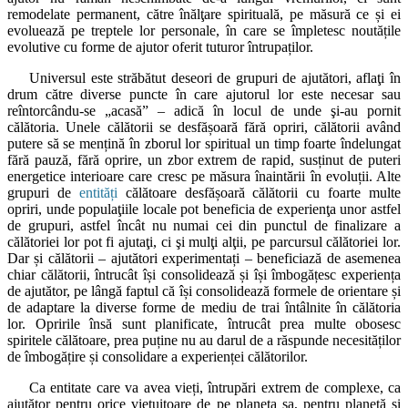
remodelate permanent, către înălţare spirituală, pe măsură ce și ei
evoluează pe treptele lor personale, în care se împletesc noutățile
evolutive cu forme de ajutor oferit tuturor întrupaților.
Universul este străbătut deseori de grupuri de ajutători, aflaţi în
drum către diverse puncte în care ajutorul lor este necesar sau
reîntorcându-se „acasă” – adică în locul de unde şi-au pornit
călătoria. Unele călătorii se desfășoară fără opriri, călătorii având
putere să se mențină în zborul lor spiritual un timp foarte îndelungat
fără pauză, fără oprire, un zbor extrem de rapid, susținut de puteri
energetice interioare care cresc pe măsura înaintării în evoluții. Alte
grupuri de
entități
călătoare desfășoară călătorii cu foarte multe
opriri, unde populaţiile locale pot beneficia de experienţa unor astfel
de grupuri, astfel încât nu numai cei din punctul de finalizare a
călătoriei lor pot fi ajutaţi, ci şi mulţi alţii, pe parcursul călătoriei lor.
Dar și călătorii – ajutători experimentați – beneficiază de asemenea
chiar călătorii, întrucât își consolidează și își îmbogățesc experiența
de ajutător, pe lângă faptul că își consolidează formele de orientare și
de adaptare la diverse forme de mediu de trai întâlnite în călătoria
lor. Opririle însă sunt planificate, întrucât prea multe obosesc
spiritele călătoare, prea puține nu au darul de a răspunde necesităților
de îmbogățire și consolidare a experienței călătorilor.
Ca entitate care va avea vieți, întrupări extrem de complexe, ca
ajutător pentru orice viețuitoare de pe planeta sa, pentru planetă și