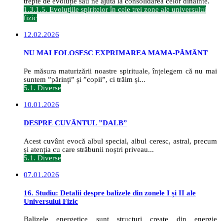
trepte de evoluție sau ne ajută la consolidarea celor dinainte.
1.3.1.5. Evoluțiile spiritelor în cele trei zone ale universului
fizic
12.02.2026
NU MAI FOLOSESC EXPRIMAREA MAMA-PĂMÂNT
Pe măsura maturizării noastre spirituale, înțelegem că nu mai
suntem ”părinți” și ”copii”, ci trăim și...
5.1. Diverse
10.01.2026
DESPRE CUVÂNTUL ”DALB”
Acest cuvânt evocă albul special, albul ceresc, astral, precum
și atenția cu care străbunii noștri priveau...
5.1. Diverse
07.01.2026
16. Studiu: Detalii despre balizele din zonele I și II ale
Universului Fizic
Balizele energetice sunt structuri create din energie