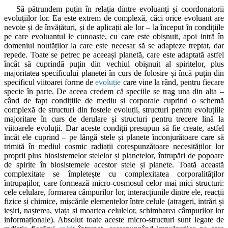
Să pătrundem puțin în relația dintre evoluanți și coordonatorii
evoluțiilor lor. Ea este extrem de complexă, căci orice evoluant are
nevoie și de învățături, și de aplicații ale lor – la început în condițiile
pe care evoluantul le cunoaște, cu care este obișnuit, apoi intră în
domeniul noutăților la care este necesar să se adapteze treptat, dar
repede. Toate se petrec pe aceeași planetă, care este adaptată astfel
încât să cuprindă puțin din vechiul obișnuit al spiritelor, plus
majoritatea specificului planetei în curs de folosire și încă puțin din
specificul viitoarei forme de
evoluție
care vine la rând, pentru fiecare
specie în parte. De aceea credem că speciile se trag una din alta –
când de fapt condițiile de mediu și corporale cuprind o schemă
complexă de structuri din fostele evoluții, structuri pentru evoluțiile
majoritare în curs de derulare și structuri pentru trecere lină la
viitoarele evoluții. Dar aceste condiții presupun să fie create, astfel
încât ele cuprind – pe lângă stele și planete înconjurătoare care să
trimită în mediul cosmic radiații corespunzătoare necesităților lor
proprii plus biosistemelor stelelor și planetelor, întrupări de popoare
de spirite în biosistemele acestor stele și planete. Toată această
complexitate se împletește cu complexitatea corporalităților
întrupaților, care formează micro-cosmosul celor mai mici structuri:
cele celulare, formarea câmpurilor lor, interacțiunile dintre ele, reacții
fizice și chimice, mișcările elementelor între celule (atrageri, intrări și
ieșiri, nașterea, viața și moartea celulelor, schimbarea câmpurilor lor
informaționale). Absolut toate aceste micro-structuri sunt legate de